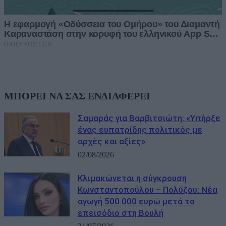
ΜΠΟΡΕΙ ΝΑ ΣΑΣ ΕΝΔΙΑΦΕΡΕΙ
Σαμαράς για Βαρβιτσιώτη: «Υπήρξε
ένας ευπατρίδης πολιτικός με
αρχές και αξίες»
02/08/2026
Κλιμακώνεται η σύγκρουση
Κωνσταντοπούλου – Πολύζου: Νέα
αγωγή 500.000 ευρώ μετά το
επεισόδιο στη Βουλή