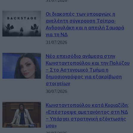
31/07/2026
Οι διακοπές των υπουργών, η
ανελέητη σύγκρουση Τσίπρα-
Ανδρουλάκη και η απειλή Σαμαρά
για τη ΝΔ
31/07/2026
Νέο επεισόδιο ανάμεσα στην
Κωνσταντοπούλου και την Πολύζου
– Στο Αστυνομικό Τμήμα η
δημοσιογράφος για εξακρίβωση
στοιχείων
30/07/2026
Κωνσταντοπούλου κατά Κυριαζίδη:
«Επέστρεψε αμετανόητος στη ΝΔ
– Υπάρχει στρατηγική εξόντωσής
μου»