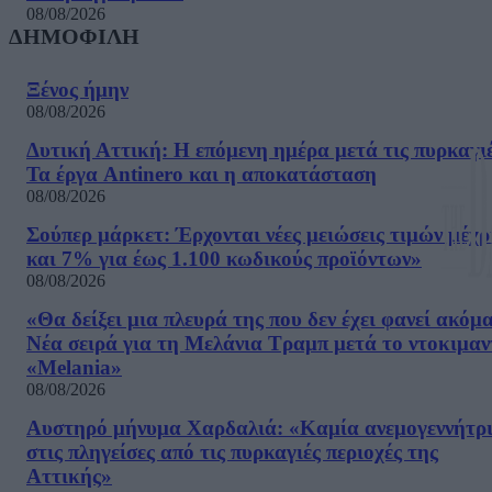
08/08/2026
ΔΗΜΟΦΙΛΗ
Ξένος ήμην
08/08/2026
Δυτική Αττική: Η επόμενη ημέρα μετά τις πυρκαγιέ
Τα έργα Antinero και η αποκατάσταση
08/08/2026
Σούπερ μάρκετ: Έρχονται νέες μειώσεις τιμών μέχρ
και 7% για έως 1.100 κωδικούς προϊόντων»
08/08/2026
«Θα δείξει μια πλευρά της που δεν έχει φανεί ακόμ
Νέα σειρά για τη Μελάνια Τραμπ μετά το ντοκιμαν
«Melania»
08/08/2026
Αυστηρό μήνυμα Χαρδαλιά: «Καμία ανεμογεννήτρ
στις πληγείσες από τις πυρκαγιές περιοχές της
Αττικής»