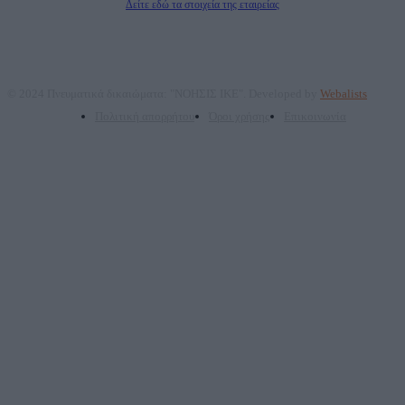
Δείτε εδώ τα στοιχεία της εταιρείας
© 2024 Πνευματικά δικαιώματα: "ΝΟΗΣΙΣ ΙΚΕ". Developed by
Webalists
Πολιτική απορρήτου
Όροι χρήσης
Επικοινωνία