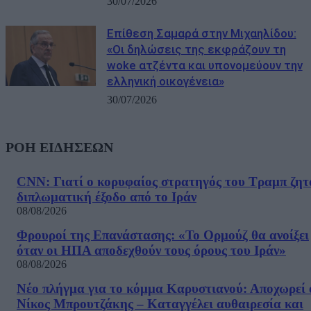
30/07/2026
Eπίθεση Σαμαρά στην Μιχαηλίδου:
«Οι δηλώσεις της εκφράζουν τη
woke ατζέντα και υπονομεύουν την
ελληνική οικογένεια»
30/07/2026
ΡΟΗ ΕΙΔΗΣΕΩΝ
CNN: Γιατί ο κορυφαίος στρατηγός του Τραμπ ζητ
διπλωματική έξοδο από το Ιράν
08/08/2026
Φρουροί της Επανάστασης: «Το Ορμούζ θα ανοίξει
όταν οι ΗΠΑ αποδεχθούν τους όρους του Ιράν»
08/08/2026
Νέο πλήγμα για το κόμμα Καρυστιανού: Αποχωρεί 
Νίκος Μπρουτζάκης – Καταγγέλει αυθαιρεσία και