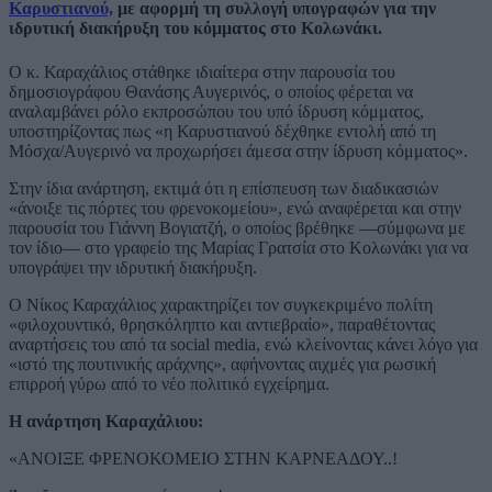
Καρυστιανού,
με αφορμή τη συλλογή υπογραφών για την
ιδρυτική διακήρυξη του κόμματος στο Κολωνάκι.
Ο κ. Καραχάλιος στάθηκε ιδιαίτερα στην παρουσία του
δημοσιογράφου Θανάσης Αυγερινός, ο οποίος φέρεται να
αναλαμβάνει ρόλο εκπροσώπου του υπό ίδρυση κόμματος,
υποστηρίζοντας πως «η Καρυστιανού δέχθηκε εντολή από τη
Μόσχα/Αυγερινό να προχωρήσει άμεσα στην ίδρυση κόμματος».
Στην ίδια ανάρτηση, εκτιμά ότι η επίσπευση των διαδικασιών
«άνοιξε τις πόρτες του φρενοκομείου», ενώ αναφέρεται και στην
παρουσία του Γιάννη Βογιατζή, ο οποίος βρέθηκε —σύμφωνα με
τον ίδιο— στο γραφείο της Μαρίας Γρατσία στο Κολωνάκι για να
υπογράψει την ιδρυτική διακήρυξη.
Ο Νίκος Καραχάλιος χαρακτηρίζει τον συγκεκριμένο πολίτη
«φιλοχουντικό, θρησκόληπτο και αντιεβραίο», παραθέτοντας
αναρτήσεις του από τα social media, ενώ κλείνοντας κάνει λόγο για
«ιστό της πουτινικής αράχνης», αφήνοντας αιχμές για ρωσική
επιρροή γύρω από το νέο πολιτικό εγχείρημα.
H ανάρτηση Καραχάλιου:
«ΑΝΟΙΞΕ ΦΡΕΝΟΚΟΜΕΙΟ ΣΤΗΝ ΚΑΡΝΕΑΔΟΥ..!