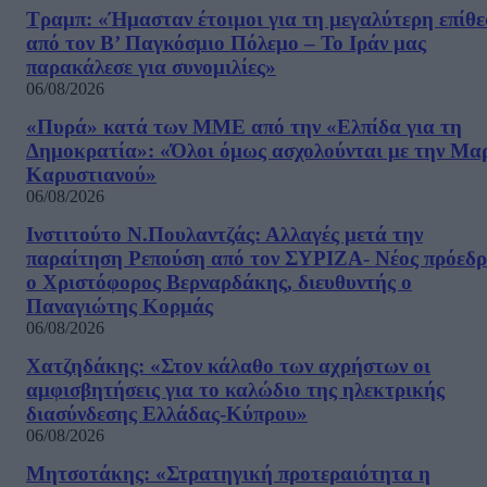
Τραμπ: «Ήμασταν έτοιμοι για τη μεγαλύτερη επίθ
από τον Β’ Παγκόσμιο Πόλεμο – Το Ιράν μας
παρακάλεσε για συνομιλίες»
06/08/2026
«Πυρά» κατά των ΜΜΕ από την «Ελπίδα για τη
Δημοκρατία»: «Όλοι όμως ασχολούνται με την Μα
Καρυστιανού»
06/08/2026
Ινστιτούτο Ν.Πουλαντζάς: Αλλαγές μετά την
παραίτηση Ρεπούση από τον ΣΥΡΙΖΑ- Νέος πρόεδρ
ο Χριστόφορος Βερναρδάκης, διευθυντής ο
Παναγιώτης Κορμάς
06/08/2026
Χατζηδάκης: «Στον κάλαθο των αχρήστων οι
αμφισβητήσεις για το καλώδιο της ηλεκτρικής
διασύνδεσης Ελλάδας-Κύπρου»
06/08/2026
Μητσοτάκης: «Στρατηγική προτεραιότητα η