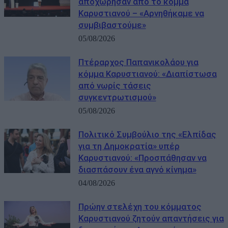
αποχώρησαν από το κόμμα
Καρυστιανού – «Αρνηθήκαμε να
συμβιβαστούμε»
05/08/2026
Πτέραρχος Παπανικολάου για
κόμμα Καρυστιανού: «Διαπίστωσα
από νωρίς τάσεις
συγκεντρωτισμού»
05/08/2026
Πολιτικό Συμβούλιο της «Ελπίδας
για τη Δημοκρατία» υπέρ
Καρυστιανού: «Προσπάθησαν να
διασπάσουν ένα αγνό κίνημα»
04/08/2026
Πρώην στελέχη του κόμματος
Καρυστιανού ζητούν απαντήσεις για