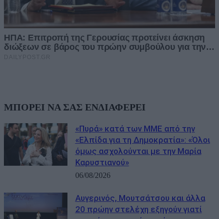
ΜΠΟΡΕΙ ΝΑ ΣΑΣ ΕΝΔΙΑΦΕΡΕΙ
«Πυρά» κατά των ΜΜΕ από την
«Ελπίδα για τη Δημοκρατία»: «Όλοι
όμως ασχολούνται με την Μαρία
Καρυστιανού»
06/08/2026
Αυγερινός, Μουτσάτσου και άλλα
20 πρώην στελέχη εξηγούν γιατί