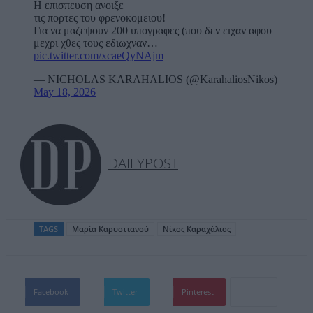
Η επισπευση ανοιξε
τις πορτες του φρενοκομειου!
Για να μαζεψουν 200 υπογραφες (που δεν ειχαν αφου
μεχρι χθες τους εδιωχναν…
pic.twitter.com/xcaeQyNAjm
— NICHOLAS KARAHALIOS (@KarahaliosNikos)
May 18, 2026
DAILYPOST
TAGS
Μαρία Καρυστιανού
Νίκος Καραχάλιος
Facebook
Twitter
Pinterest