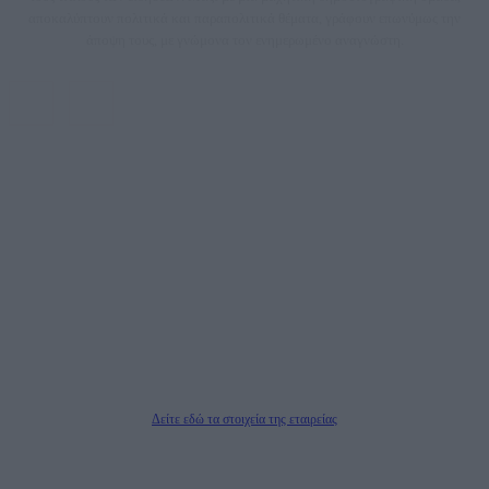
αποκαλύπτουν πολιτικά και παραπολιτικά θέματα, γράφουν επωνύμως την
άποψη τους, με γνώμονα τον ενημερωμένο αναγνώστη.
DAILYPOST.GR – ΤΑΥΤΌΤΗΤΑ
Ιδιοκτήτρια εταιρεία: «ΝΟΗΣΙΣ ΙΚΕ»
Έδρα: Δήμος Αμαρουσίου Αττικής, Αγ. Αθανασίου αρ. 21, Τ.Κ. 15125
ΑΦΜ: 801093076, Δ.Ο.Υ.: ΚΕΦΟΔΕ ΑΤΤΙΚΗΣ, E-mail: press@dailypost.gr, Τηλ.
επικοινωνίας: 2108066997
Νόμιμος Εκπρόσωπος: Ζαχαρός Σταμάτης
Μέτοχοι: Ζαχαρός Σταμάτης, Κουβαράς Γεώργιος, ΥΠΗΡΕΣΙΕΣ ΠΡΟΗΓΜΕΝΗΣ
ΤΕΧΝΟΛΟΓΙΑΣ ΠΑΡΑΓΩΓΗΣ ΟΠΤΙΚΟΑΚΟΥΣΤΙΚΩΝ ΜΕΣΩΝ ΜΕΛΕΤΩΝ ΚΑΙ
ΠΑΡΟΧΗΣ ΥΠΗΡΕΣΙΩΝ PLD PLUS ΑΝΩΝ ΕΤΑΙΡΙΑ
Δικαιούχος του ονόματος τομέα (dailypost.gr): ΝΟΗΣΙΣ ΙΚΕ
Διευθυντής/Διαχειριστής: Ζαχαρός Σταμάτης
Διευθυντής Σύνταξης: Ρενάτο Λέκκα
Δείτε εδώ τα στοιχεία της εταιρείας