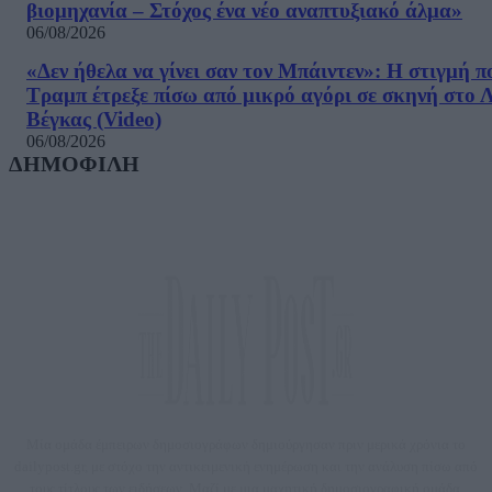
βιομηχανία – Στόχος ένα νέο αναπτυξιακό άλμα»
06/08/2026
«Δεν ήθελα να γίνει σαν τον Μπάιντεν»: Η στιγμή π
Τραμπ έτρεξε πίσω από μικρό αγόρι σε σκηνή στο 
Βέγκας (Video)
06/08/2026
ΔΗΜΟΦΙΛΗ
Μία ομάδα έμπειρων δημοσιογράφων δημιούργησαν πριν μερικά χρόνια το
dailypost.gr, με στόχο την αντικειμενική ενημέρωση και την ανάλυση πίσω από
τους τίτλους των ειδήσεων. Μαζί με μια μαχητική δημοσιογραφική ομάδα,