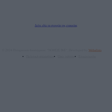
Μέτοχοι: Ζαχαρός Σταμάτης, Κουβαράς Γεώργιος, ΥΠΗΡΕΣΙΕΣ ΠΡΟΗΓΜΕΝΗΣ
ΤΕΧΝΟΛΟΓΙΑΣ ΠΑΡΑΓΩΓΗΣ ΟΠΤΙΚΟΑΚΟΥΣΤΙΚΩΝ ΜΕΣΩΝ ΜΕΛΕΤΩΝ ΚΑΙ
ΠΑΡΟΧΗΣ ΥΠΗΡΕΣΙΩΝ PLD PLUS ΑΝΩΝ ΕΤΑΙΡΙΑ
Δικαιούχος του ονόματος τομέα (dailypost.gr): ΝΟΗΣΙΣ ΙΚΕ
Διευθυντής/Διαχειριστής: Ζαχαρός Σταμάτης
Διευθυντής Σύνταξης: Ρενάτο Λέκκα
Δείτε εδώ τα στοιχεία της εταιρείας
© 2024 Πνευματικά δικαιώματα: "ΝΟΗΣΙΣ ΙΚΕ". Developed by
Webalists
Πολιτική απορρήτου
Όροι χρήσης
Επικοινωνία