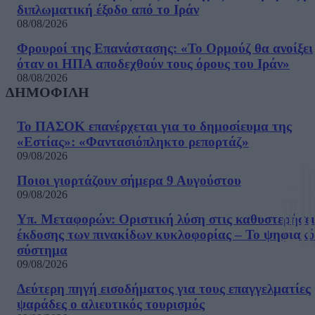
διπλωματική έξοδο από το Ιράν
08/08/2026
Φρουροί της Επανάστασης: «Το Ορμούζ θα ανοίξει
όταν οι ΗΠΑ αποδεχθούν τους όρους του Ιράν»
08/08/2026
ΔΗΜΟΦΙΛΗ
Το ΠΑΣΟΚ επανέρχεται για το δημοσίευμα της
«Εστίας»: «Φαντασιόπληκτο ρεπορτάζ»
09/08/2026
Ποιοι γιορτάζουν σήμερα 9 Αυγούστου
09/08/2026
Υπ. Μεταφορών: Οριστική λύση στις καθυστερήσει
έκδοσης των πινακίδων κυκλοφορίας – Το ψηφιακό
σύστημα
09/08/2026
Δεύτερη πηγή εισοδήματος για τους επαγγελματίες
ψαράδες ο αλιευτικός τουρισμός