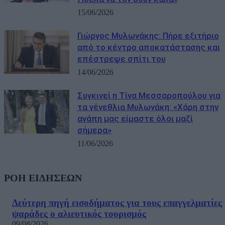
15/06/2026
Γιώργος Μυλωνάκης: Πήρε εξιτήριο
από το κέντρο αποκατάστασης και
επέστρεψε σπίτι του
14/06/2026
Συγκινεί η Τίνα Μεσσαροπούλου για
τα γένεθλια Μυλωνάκη: «Χάρη στην
αγάπη μας είμαστε όλοι μαζί
σήμερα»
11/06/2026
ΡΟΗ ΕΙΔΗΣΕΩΝ
Δεύτερη πηγή εισοδήματος για τους επαγγελματίες
ψαράδες ο αλιευτικός τουρισμός
09/08/2026