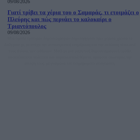
09/08/2026
Γιατί τρίβει τα χέρια του ο Σαμαράς, τι ετοιμάζει ο
Πλεύρης και πώς περνάει το καλοκαίρι ο
Τριαντόπουλος
09/08/2026
Μία ομάδα έμπειρων δημοσιογράφων δημιούργησαν πριν μερικά χρόνια το
dailypost.gr, με στόχο την αντικειμενική ενημέρωση και την ανάλυση πίσω από
τους τίτλους των ειδήσεων. Μαζί με μια μαχητική δημοσιογραφική ομάδα,
αποκαλύπτουν πολιτικά και παραπολιτικά θέματα, γράφουν επωνύμως την
άποψη τους, με γνώμονα τον ενημερωμένο αναγνώστη.
DAILYPOST.GR – ΤΑΥΤΌΤΗΤΑ
Ιδιοκτήτρια εταιρεία: «ΝΟΗΣΙΣ ΙΚΕ»
Έδρα: Δήμος Αμαρουσίου Αττικής, Αγ. Αθανασίου αρ. 21, Τ.Κ. 15125
ΑΦΜ: 801093076, Δ.Ο.Υ.: ΚΕΦΟΔΕ ΑΤΤΙΚΗΣ, E-mail: press@dailypost.gr, Τηλ.
επικοινωνίας: 2108066997
Νόμιμος Εκπρόσωπος: Ζαχαρός Σταμάτης