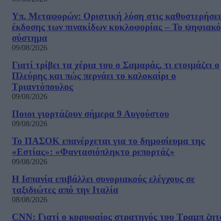
Υπ. Μεταφορών: Οριστική λύση στις καθυστερήσει
έκδοσης των πινακίδων κυκλοφορίας – Το ψηφιακό
σύστημα
09/08/2026
Γιατί τρίβει τα χέρια του ο Σαμαράς, τι ετοιμάζει ο
Πλεύρης και πώς περνάει το καλοκαίρι ο
Τριαντόπουλος
09/08/2026
Ποιοι γιορτάζουν σήμερα 9 Αυγούστου
09/08/2026
Το ΠΑΣΟΚ επανέρχεται για το δημοσίευμα της
«Εστίας»: «Φαντασιόπληκτο ρεπορτάζ»
09/08/2026
Η Ισπανία επιβάλλει συνοριακούς ελέγχους σε
ταξιδιώτες από την Ιταλία
08/08/2026
CNN: Γιατί ο κορυφαίος στρατηγός του Τραμπ ζητ