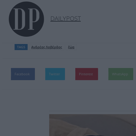
DAILYPOST
TAGS
Ανδρέας Λοβέρδος
ζώα
Facebook
Twitter
Pinterest
WhatsApp