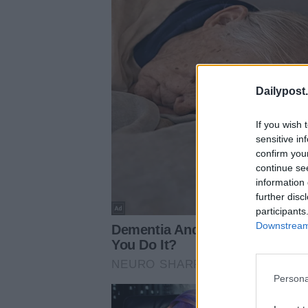
Dailypost.
If you wish 
sensitive in
confirm you
continue se
information 
further disc
participants
Downstream 
Persona