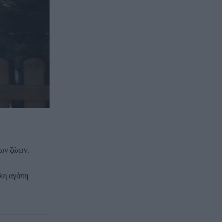
των ζώων.
ολη αγάπη