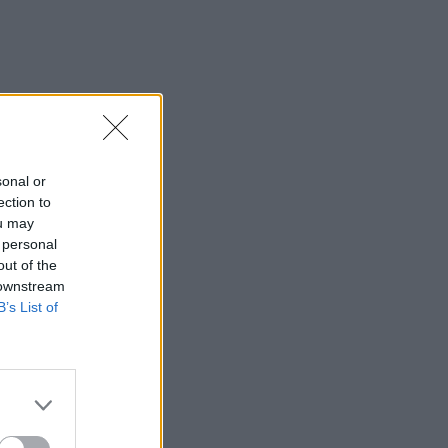
sonal or
ection to
ou may
 personal
out of the
 downstream
B’s List of