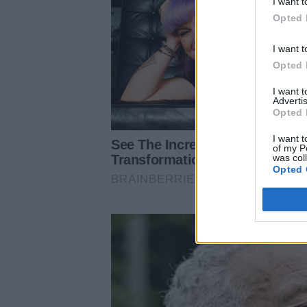
I want t
Opted 
I want t
Opted 
I want 
Advertis
Opted 
I want t
of my P
was col
Opted 