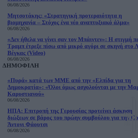
06/08/2026
Μητσοτάκης: «Στρατηγική προτεραιότητα η
βιομηχανία – Στόχος ένα νέο αναπτυξιακό άλμα»
06/08/2026
«Δεν ήθελα να γίνει σαν τον Μπάιντεν»: Η στιγμή π
Τραμπ έτρεξε πίσω από μικρό αγόρι σε σκηνή στο 
Βέγκας (Video)
06/08/2026
ΔΗΜΟΦΙΛΗ
«Πυρά» κατά των ΜΜΕ από την «Ελπίδα για τη
Δημοκρατία»: «Όλοι όμως ασχολούνται με την Μα
Καρυστιανού»
06/08/2026
ΗΠΑ: Επιτροπή της Γερουσίας προτείνει άσκηση
διώξεων σε βάρος του πρώην συμβούλου για την Co
Άντονι Φάουτσι
06/08/2026