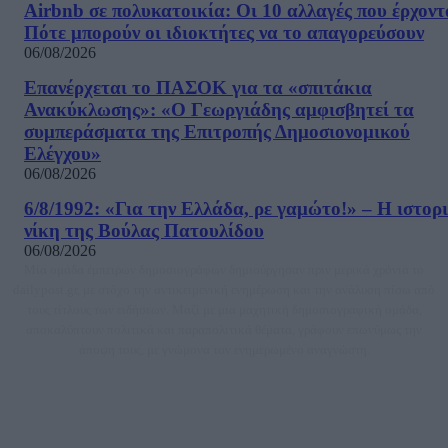
Airbnb σε πολυκατοικία: Οι 10 αλλαγές που έρχοντ
Πότε μπορούν οι ιδιοκτήτες να το απαγορεύσουν
06/08/2026
Επανέρχεται το ΠΑΣΟΚ για τα «σπιτάκια
Ανακύκλωσης»: «Ο Γεωργιάδης αμφισβητεί τα
συμπεράσματα της Επιτροπής Δημοσιονομικού
Ελέγχου»
06/08/2026
6/8/1992: «Για την Ελλάδα, ρε γαμώτο!» – Η ιστορ
νίκη της Βούλας Πατουλίδου
06/08/2026
Μία ομάδα έμπειρων δημοσιογράφων δημιούργησαν πριν μερικά χρόνια το
dailypost.gr, με στόχο την αντικειμενική ενημέρωση και την ανάλυση πίσω από
τους τίτλους των ειδήσεων. Μαζί με μια μαχητική δημοσιογραφική ομάδα,
αποκαλύπτουν πολιτικά και παραπολιτικά θέματα, γράφουν επωνύμως την
άποψη τους, με γνώμονα τον ενημερωμένο αναγνώστη.