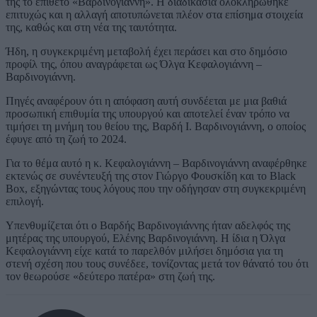
της το επίθετο «Βαρδινογιάννη». Η διαδικασία ολοκληρώθηκε
επιτυχώς και η αλλαγή αποτυπώνεται πλέον στα επίσημα στοιχεία
της, καθώς και στη νέα της ταυτότητα.
Ήδη, η συγκεκριμένη μεταβολή έχει περάσει και στο δημόσιο
προφίλ της, όπου αναγράφεται ως Όλγα Κεφαλογιάννη –
Βαρδινογιάννη.
Πηγές αναφέρουν ότι η απόφαση αυτή συνδέεται με μια βαθιά
προσωπική επιθυμία της υπουργού και αποτελεί έναν τρόπο να
τιμήσει τη μνήμη του θείου της, Βαρδή Ι. Βαρδινογιάννη, ο οποίος
έφυγε από τη ζωή το 2024.
Για το θέμα αυτό η κ. Κεφαλογιάννη – Βαρδινογιάννη αναφέρθηκε
εκτενώς σε συνέντευξή της στον Γιώργο Φουσκίδη και το Black
Box, εξηγώντας τους λόγους που την οδήγησαν στη συγκεκριμένη
επιλογή.
Υπενθυμίζεται ότι ο Βαρδής Βαρδινογιάννης ήταν αδελφός της
μητέρας της υπουργού, Ελένης Βαρδινογιάννη. Η ίδια η Όλγα
Κεφαλογιάννη είχε κατά το παρελθόν μιλήσει δημόσια για τη
στενή σχέση που τους συνέδεε, τονίζοντας μετά τον θάνατό του ότι
τον θεωρούσε «δεύτερο πατέρα» στη ζωή της.