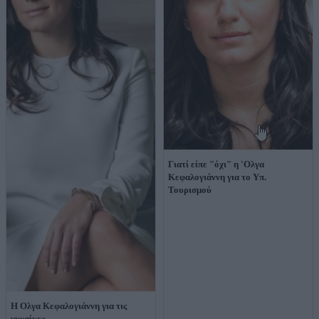
Γιατί είπε "όχι" η 'Ολγα
Κεφαλογιάννη για το Υπ.
Τουρισμού
Η Ολγα Κεφαλογιάννη για τις
γυναίκες