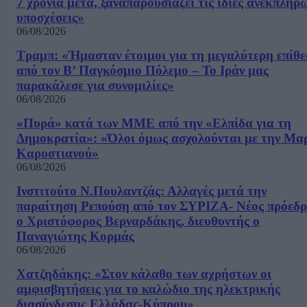
7 χρόνια μετά, ξαναπαρουσιάζει τις ίδιες ανεκπλήρ
υποσχέσεις»
06/08/2026
Τραμπ: «Ήμασταν έτοιμοι για τη μεγαλύτερη επίθ
από τον Β’ Παγκόσμιο Πόλεμο – Το Ιράν μας
παρακάλεσε για συνομιλίες»
06/08/2026
«Πυρά» κατά των ΜΜΕ από την «Ελπίδα για τη
Δημοκρατία»: «Όλοι όμως ασχολούνται με την Μα
Καρυστιανού»
06/08/2026
Ινστιτούτο Ν.Πουλαντζάς: Αλλαγές μετά την
παραίτηση Ρεπούση από τον ΣΥΡΙΖΑ- Νέος πρόεδρ
ο Χριστόφορος Βερναρδάκης, διευθυντής ο
Παναγιώτης Κορμάς
06/08/2026
Χατζηδάκης: «Στον κάλαθο των αχρήστων οι
αμφισβητήσεις για το καλώδιο της ηλεκτρικής
διασύνδεσης Ελλάδας-Κύπρου»