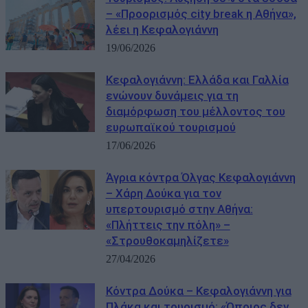
– «Προορισμός city break η Αθήνα»,
λέει η Κεφαλογιάννη
19/06/2026
Κεφαλογιάννη: Ελλάδα και Γαλλία
ενώνουν δυνάμεις για τη
διαμόρφωση του μέλλοντος του
ευρωπαϊκού τουρισμού
17/06/2026
Άγρια κόντρα Όλγας Κεφαλογιάννη
– Χάρη Δούκα για τον
υπερτουρισμό στην Αθήνα:
«Πλήττεις την πόλη» –
«Στρουθοκαμηλίζετε»
27/04/2026
Κόντρα Δούκα – Κεφαλογιάννη για
Πλάκα και τουρισμό: «Όποιος δεν