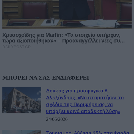
ΜΠΟΡΕΙ ΝΑ ΣΑΣ ΕΝΔΙΑΦΕΡΕΙ
Δούκας για προσφυγικά Λ.
Αλεξάνδρας: «Να σταματήσει το
σχέδιο της Περιφέρειας, να
υπάρξει κοινά αποδεκτή λύση»
24/06/2026
Τουρισμός: Αύξηση 65% στα έσοδα