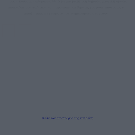
τους τίτλους των ειδήσεων. Μαζί με μια μαχητική δημοσιογραφική ομάδα,
αποκαλύπτουν πολιτικά και παραπολιτικά θέματα, γράφουν επωνύμως την
άποψη τους, με γνώμονα τον ενημερωμένο αναγνώστη.
DAILYPOST.GR – ΤΑΥΤΌΤΗΤΑ
Ιδιοκτήτρια εταιρεία: «ΝΟΗΣΙΣ ΙΚΕ»
Έδρα: Δήμος Αμαρουσίου Αττικής, Αγ. Αθανασίου αρ. 21, Τ.Κ. 15125
ΑΦΜ: 801093076, Δ.Ο.Υ.: ΚΕΦΟΔΕ ΑΤΤΙΚΗΣ, E-mail: press@dailypost.gr, Τηλ.
επικοινωνίας: 2108066997
Νόμιμος Εκπρόσωπος: Ζαχαρός Σταμάτης
Μέτοχοι: Ζαχαρός Σταμάτης, Κουβαράς Γεώργιος, ΥΠΗΡΕΣΙΕΣ ΠΡΟΗΓΜΕΝΗΣ
ΤΕΧΝΟΛΟΓΙΑΣ ΠΑΡΑΓΩΓΗΣ ΟΠΤΙΚΟΑΚΟΥΣΤΙΚΩΝ ΜΕΣΩΝ ΜΕΛΕΤΩΝ ΚΑΙ
ΠΑΡΟΧΗΣ ΥΠΗΡΕΣΙΩΝ PLD PLUS ΑΝΩΝ ΕΤΑΙΡΙΑ
Δικαιούχος του ονόματος τομέα (dailypost.gr): ΝΟΗΣΙΣ ΙΚΕ
Διευθυντής/Διαχειριστής: Ζαχαρός Σταμάτης
Διευθυντής Σύνταξης: Ρενάτο Λέκκα
Δείτε εδώ τα στοιχεία της εταιρείας