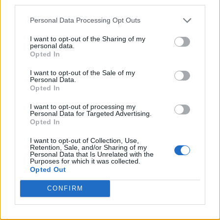
third parties.
Personal Data Processing Opt Outs
I want to opt-out of the Sharing of my
personal data.
Opted In
I want to opt-out of the Sale of my
Personal Data.
ΜΠΟΡΕΙ ΝΑ ΣΑΣ ΕΝΔΙΑΦΕΡΕΙ
Opted In
ΠΑΣΟΚ κατά Σκέρτσου: «Τα
I want to opt-out of processing my
Personal Data for Targeted Advertising.
επιχειρήματα και οι πίνακες του
Opted In
διαρκούν μέχρι τα επόμενα που
αναιρούν τα προηγούμενα»
I want to opt-out of Collection, Use,
Retention, Sale, and/or Sharing of my
08/08/2026
Personal Data that Is Unrelated with the
Purposes for which it was collected.
Opted Out
«Πυρά» ΠΑΣΟΚ: «Βαφτίζουν
επιτυχία τη μεταφορά του
CONFIRM
λογαριασμού της Ρήτρας Διαφυγής
στους πολίτες»