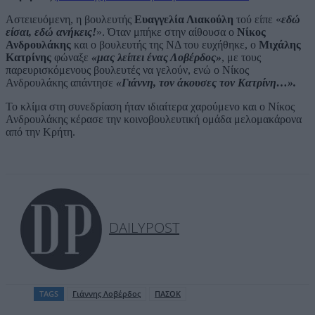
Αστειευόμενη, η βουλευτής
Ευαγγελία Λιακούλη
τού είπε «
εδώ
είσαι, εδώ ανήκεις!
». Όταν μπήκε στην αίθουσα ο
Νίκος
Ανδρουλάκης
και ο βουλευτής της ΝΔ του ευχήθηκε, ο
Μιχάλης
Κατρίνης
φώναξε
«μας λείπει ένας Λοβέρδος»
, με τους
παρευρισκόμενους βουλευτές να γελούν, ενώ ο Νίκος
Ανδρουλάκης απάντησε
«Γιάννη, τον άκουσες τον Κατρίνη…».
Το κλίμα στη συνεδρίαση ήταν ιδιαίτερα χαρούμενο και ο Νίκος
Ανδρουλάκης κέρασε την κοινοβουλευτική ομάδα μελομακάρονα
από την Κρήτη.
DAILYPOST
TAGS
Γιάννης Λοβέρδος
ΠΑΣΟΚ