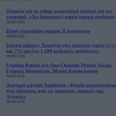
Τουρκία για το ειδικό χωροταξικό πλαίσιο για τον
τουρισμό: «Δεν δημιουργεί καμία νομική συνέπεια»
08/08/2026
Ποιοι γιορτάζουν σήμερα, 8 Αυγούστου
08/08/2026
Σούπερ μάρκετ: Έρχονται νέες μειώσεις τιμών μέχρ
και 7% για έως 1.100 κωδικούς προϊόντων»
08/08/2026
Evening Report στο One Channel: Ρενάτο Λέκκα,
Γιώργος Μουρούτης, Μαρία Καρακλιούμη
08/08/2026
Αυστηρό μήνυμα Χαρδαλιά: «Καμία ανεμογεννήτρ
στις πληγείσες από τις πυρκαγιές περιοχές της
Αττικής»
08/08/2026
Μία ομάδα έμπειρων δημοσιογράφων δημιούργησαν πριν μερικά χρόνια το
dailypost.gr, με στόχο την αντικειμενική ενημέρωση και την ανάλυση πίσω από