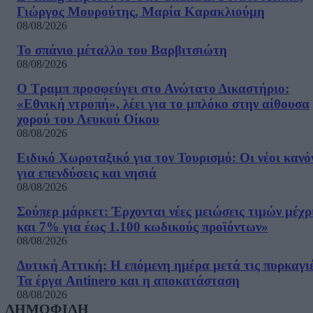
Γιώργος Μουρούτης, Μαρία Καρακλιούμη
08/08/2026
Το σπάνιο μέταλλο του Βαρβιτσιώτη
08/08/2026
Ο Τραμπ προσφεύγει στο Ανώτατο Δικαστήριο:
«Εθνική ντροπή», λέει για το μπλόκο στην αίθουσα
χορού του Λευκού Οίκου
08/08/2026
Ειδικό Χωροταξικό για τον Τουρισμό: Οι νέοι κανό
για επενδύσεις και νησιά
08/08/2026
Σούπερ μάρκετ: Έρχονται νέες μειώσεις τιμών μέχρ
και 7% για έως 1.100 κωδικούς προϊόντων»
08/08/2026
Δυτική Αττική: Η επόμενη ημέρα μετά τις πυρκαγιέ
Τα έργα Antinero και η αποκατάσταση
08/08/2026
ΔΗΜΟΦΙΛΗ