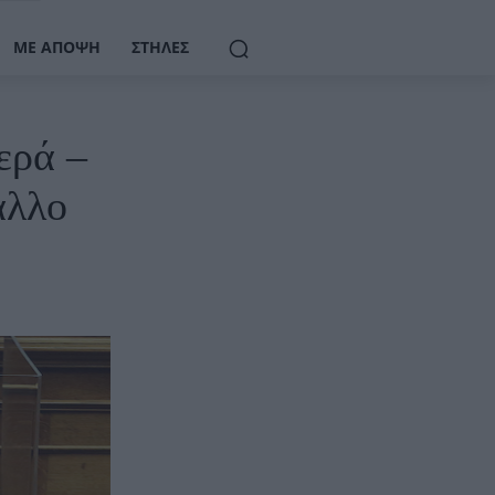
ΜΕ ΆΠΟΨΗ
ΣΤΉΛΕΣ
ερά –
άλλο