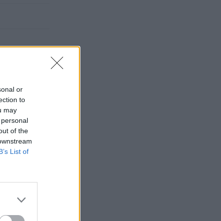
sonal or
ection to
ou may
 personal
out of the
 downstream
B’s List of