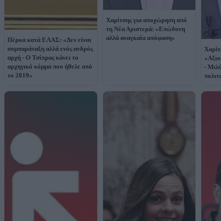
Χαρίτσης για αποχώρηση από
τη Νέα Αριστερά: «Επώδυνη
αλλά αναγκαία απόφαση»
Πέρκα κατά ΕΛΑΣ: «Δεν είναι
συμπαράταξη αλλά ενός ανδρός
Χαρίτ
αρχή - Ο Τσίπρας κάνει το
«Αξιο
αρχηγικό κόμμα που ήθελε από
- Μιλ
το 2019»
πολιτ