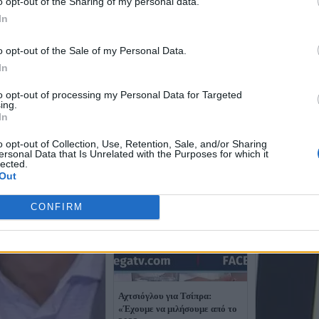
o opt-out of the Sharing of my personal data.
In
o opt-out of the Sale of my Personal Data.
In
to opt-out of processing my Personal Data for Targeted
ing.
In
o opt-out of Collection, Use, Retention, Sale, and/or Sharing
ersonal Data that Is Unrelated with the Purposes for which it
lected.
Out
CONFIRM
Αχτσιόγλου για Τσίπρα:
«Έχουμε να μιλήσουμε από το