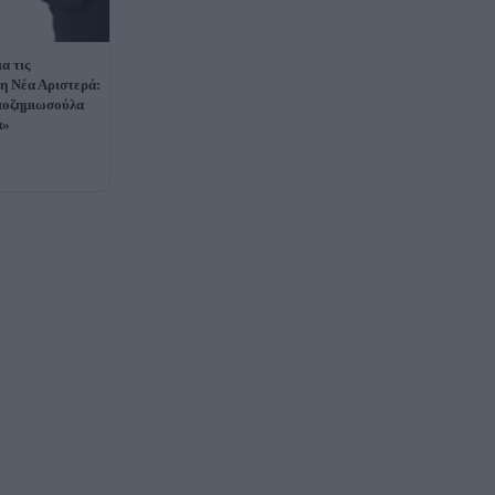
α τις
τη Νέα Αριστερά:
αποζημιωσούλα
ά»