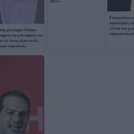
2023»
Ευαγγελάτος γι
παραιτήσεις σ
«Είναι και η 
σης για κόμμα Τσίπρα:
κάμποσα λεφτ
σημείωτη η δυναμική του
άει σε όσους ήταν εκτός
ικού παιχνιδιού»