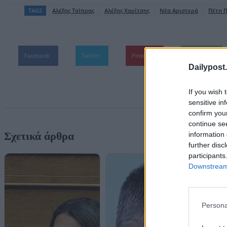
TAGS
Αλέξης Τσίπρας
Αλέξης Χαρίτσης
Νέα Αριστερά
Πέτη 
Facebook
Twitter
Pinterest
WhatsApp
Dailypost.
If you wish 
sensitive in
confirm you
continue se
Σχετικά άρθρα
information 
further disc
participants
Downstream 
Persona