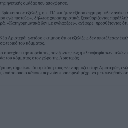
ς της ηγετικής ομάδας που αποχώρησε.
βρίσκεται σε εξέλιξη, η κ. Πέρκα ήταν εξίσου αιχμηρή. «Δεν ανήκει
που εγώ πιστεύω», δήλωσε χαρακτηριστικά, ξεκαθαρίζοντας παράλληλ
ρά. «Κατηγορηματικά δεν με ενδιαφέρει», ανέφερε, προσθέτοντας ότ
Νέα Αριστερά, ωστόσο εκτίμησε ότι οι εξελίξεις δεν αποτέλεσαν έκπ
εσωτερικό του κόμματος.
α συνεχίσει την πορεία της, τονίζοντας πως η πλειοψηφία των μελών 
ία του κόμματος στον χώρο της Αριστεράς.
ρήσουν, σημείωσε ότι η στάση τους «δεν αρμόζει στην Αριστερά», εν
t», από το οποίο κάποιοι περνούν προσωρινά μέχρι να μετακινηθούν σε