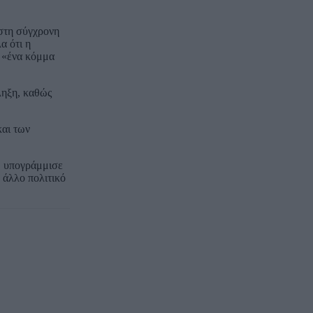
 στη σύγχρονη
α ότι η
ι «ένα κόμμα
ληξη, καθώς
και των
ώ υπογράμμισε
 άλλο πολιτικό