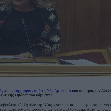
τές που αποχώρησαν από τη Νέα Αριστερά
όσο και προς τον Αλέξ
λευτικής Ομάδας του κόμματος.
ινοβουλευτικής Ομάδας της Νέας Αριστεράς άφησε σαφείς αιχμές για 
ενώ ταυτόχρονα κοιτούσε να πάει σε ένα άλλο κόμμα. Αυτά τα πράγμ