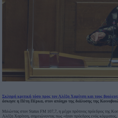
Σκληρή κριτική τόσο προς τον Αλέξη Χαρίτση και τους βουλευ
άσκησε η Πέτη Πέρκα, στον απόηχο της διάλυσης της Κοινοβου
Μιλώντας στον Status FM 107,7, η μέχρι πρότινος πρόεδρος της Κο
Αλέξη Χαρίτση, σημειώνοντας πως «ήταν πρόεδρος ενός κόμματος, 