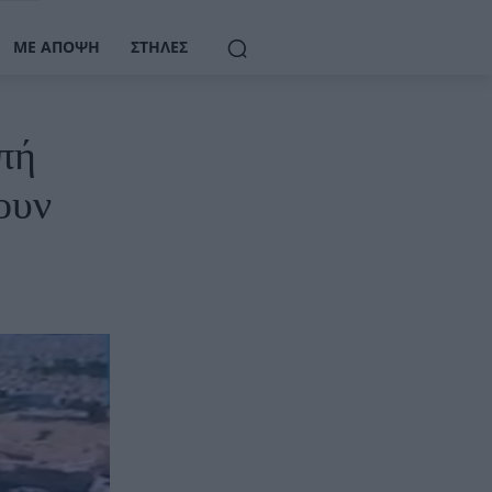
ΜΕ ΆΠΟΨΗ
ΣΤΉΛΕΣ
μπή
ουν