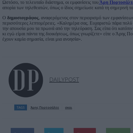
Ωστόσο, το τελευταίο διάστημα, οι εμφανίσεις του
Άρη Πορτοσάλτ
απορία των τηλεθεατών, όπως ο ίδιος σημείωσε κατά τη σημερινή τ
Ο
δημοσιογράφος
, αναφερόμενος στον περιορισμό των εμφανίσεων
περισσότερες λεπτομέρειες. «Καλημέρα σας. Ευχαριστώ πάρα πολύ γ
την απουσία μου τα πρωινά από την τηλεόραση. Σας είπα ότι κατόπι
κι εγώ είμαι πάντα της διοικήσεως, όπως γνωρίζετε» είπε ο Άρης Π
έχουν καμία σημασία, είναι μια ανοησία».
DAILYPOST
TAGS
Άρης Πορτοσάλτε
σκαι