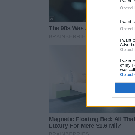
I want t
Opted 
I want t
Opted 
I want 
Advertis
Opted 
I want t
of my P
was col
Opted 