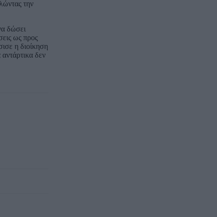
λώντας την
να δώσει
σεις ως προς
σισε η διοίκηση
 αντάρτικα δεν