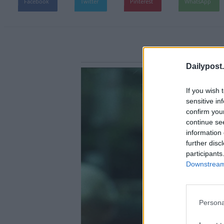
Facebook
Twitter
Pinterest
WhatsApp
Dailypost.
If you wish 
sensitive in
confirm you
continue se
information 
further disc
participants
Downstream 
Persona