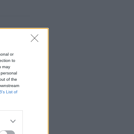
sonal or
ection to
ou may
 personal
out of the
 downstream
B’s List of