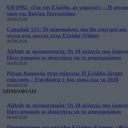
6/8/1992: «Για την Ελλάδα, ρε γαμώτο!» – Η ιστορ
νίκη της Βούλας Πατουλίδου
06/08/2026
Canadair 515: Το αεροσκάφος που θα επιχειρεί και
νύχτα στις φωτιές στην Ελλάδα (Video)
06/08/2026
Airbnb σε πολυκατοικία: Οι 10 αλλαγές που έρχοντ
Πότε μπορούν οι ιδιοκτήτες να το απαγορεύσουν
06/08/2026
Ρήτρα διαφυγής στην ενέργεια: Η Ελλάδα ζήτησε
επέκταση – Επενδύσεις 1 δισ. ευρώ έως το 2028
06/08/2026
ΔΗΜΟΦΙΛΗ
Airbnb σε πολυκατοικία: Οι 10 αλλαγές που έρχοντ
Πότε μπορούν οι ιδιοκτήτες να το απαγορεύσουν
06/08/2026
Παπασταύρου για καλώδιο Ελλάδας-Κύπρου: «Ψή