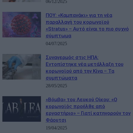
06/12/2025
ΠΟΥ: «Καμπανάκι» για τη νέα
παραλλαγή του κορωνοϊού
«Stratus» – Αυτό είναι το πιο συχνό
σύμπτωμα
04/07/2025
Συναγερμός στις ΗΠΑ:
Εντοπίστηκε νέα μετάλλαξη του
κορωνοϊού από την Κίνα – Τα
συμπτώματα
28/05/2025
«Βόμβα» του Λευκού Οίκου: «Ο
κορωνοϊός προήλθε από
εργαστήριο» – Γιατί κατηγορούν τον
Φάουτσι
19/04/2025