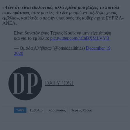
«
Λένε ότι είναι εθελοντικό, αλλά εμένα μου βάζεις το πιστόλι
στον κρόταφο
, όταν μου λες ότι δεν μπορώ να ταξιδέψω χωρίς
εμβόλιο»
, κατέληξε ο πρώην υπουργός της κυβέρνησης ΣΥΡΙΖΑ-
ΑΝΕΛ.
Είναι δυνατόν ένας Τέρενς Κουίκ να μην είχε άποψη
και για το εμβόλιο;
pic.twitter.com/nCaBXMLVYB
— Ομάδα Αλήθειας (@omadaalithias)
December 19,
2020
DAILYPOST
TAGS
Εμβόλιο
Κορωνοϊός
Τέρενς Κουίκ