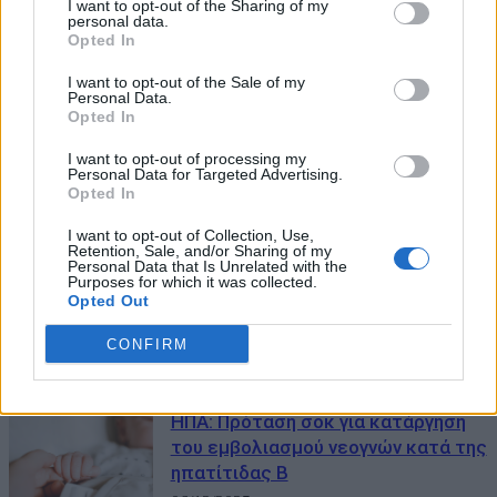
I want to opt-out of the Sharing of my
personal data.
Opted In
I want to opt-out of the Sale of my
Personal Data.
ΜΠΟΡΕΙ ΝΑ ΣΑΣ ΕΝΔΙΑΦΕΡΕΙ
Opted In
26/2/2020: Καταγράφεται το
I want to opt-out of processing my
Personal Data for Targeted Advertising.
πρώτο κρούσμα Covid-19 στην
Opted In
Ελλάδα
I want to opt-out of Collection, Use,
26/02/2026
Retention, Sale, and/or Sharing of my
Personal Data that Is Unrelated with the
Purposes for which it was collected.
Εμβόλιο υπόσχεται ανοσία από
Opted Out
πολλές αναπνευστικές λοιμώξεις:
Πώς λειτουργεί
CONFIRM
20/02/2026
ΗΠΑ: Πρόταση σοκ για κατάργηση
του εμβολιασμού νεογνών κατά της
ηπατίτιδας Β