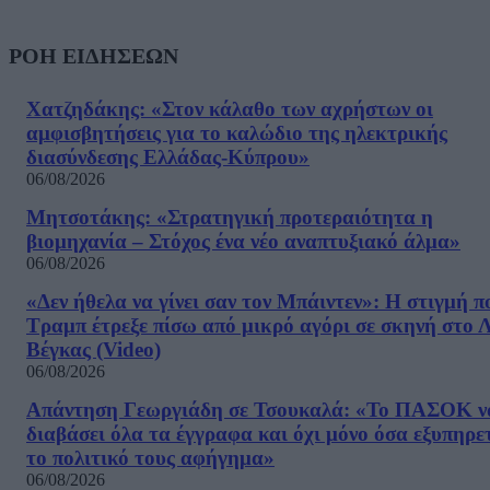
ΡΟΗ ΕΙΔΗΣΕΩΝ
Χατζηδάκης: «Στον κάλαθο των αχρήστων οι
αμφισβητήσεις για το καλώδιο της ηλεκτρικής
διασύνδεσης Ελλάδας-Κύπρου»
06/08/2026
Μητσοτάκης: «Στρατηγική προτεραιότητα η
βιομηχανία – Στόχος ένα νέο αναπτυξιακό άλμα»
06/08/2026
«Δεν ήθελα να γίνει σαν τον Μπάιντεν»: Η στιγμή π
Τραμπ έτρεξε πίσω από μικρό αγόρι σε σκηνή στο 
Βέγκας (Video)
06/08/2026
Απάντηση Γεωργιάδη σε Τσουκαλά: «Το ΠΑΣΟΚ ν
διαβάσει όλα τα έγγραφα και όχι μόνο όσα εξυπηρε
το πολιτικό τους αφήγημα»
06/08/2026