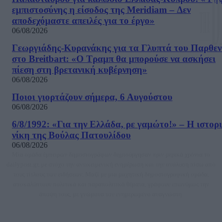
εμπιστοσύνης η είσοδος της Meridiam – Δεν
αποδεχόμαστε απειλές για το έργο»
06/08/2026
Γεωργιάδης-Κυρανάκης για τα Γλυπτά του Παρθε
στο Breitbart: «Ο Τραμπ θα μπορούσε να ασκήσει
πίεση στη βρετανική κυβέρνηση»
06/08/2026
Ποιοι γιορτάζουν σήμερα, 6 Αυγούστου
06/08/2026
6/8/1992: «Για την Ελλάδα, ρε γαμώτο!» – Η ιστορ
νίκη της Βούλας Πατουλίδου
06/08/2026
Μία ομάδα έμπειρων δημοσιογράφων δημιούργησαν πριν μερικά χρόνια το
dailypost.gr, με στόχο την αντικειμενική ενημέρωση και την ανάλυση πίσω από
τους τίτλους των ειδήσεων. Μαζί με μια μαχητική δημοσιογραφική ομάδα,
αποκαλύπτουν πολιτικά και παραπολιτικά θέματα, γράφουν επωνύμως την
άποψη τους, με γνώμονα τον ενημερωμένο αναγνώστη.