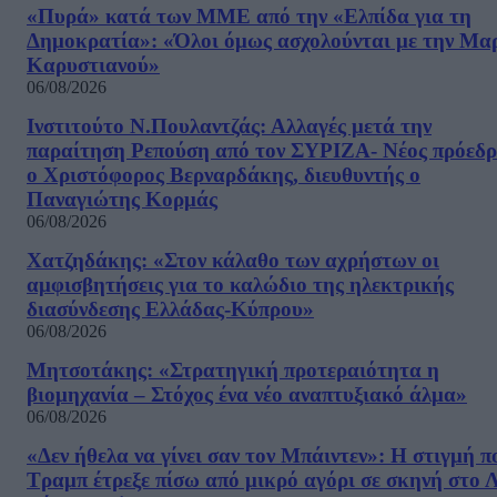
«Πυρά» κατά των ΜΜΕ από την «Ελπίδα για τη
Δημοκρατία»: «Όλοι όμως ασχολούνται με την Μα
Καρυστιανού»
06/08/2026
Ινστιτούτο Ν.Πουλαντζάς: Αλλαγές μετά την
παραίτηση Ρεπούση από τον ΣΥΡΙΖΑ- Νέος πρόεδρ
ο Χριστόφορος Βερναρδάκης, διευθυντής ο
Παναγιώτης Κορμάς
06/08/2026
Χατζηδάκης: «Στον κάλαθο των αχρήστων οι
αμφισβητήσεις για το καλώδιο της ηλεκτρικής
διασύνδεσης Ελλάδας-Κύπρου»
06/08/2026
Μητσοτάκης: «Στρατηγική προτεραιότητα η
βιομηχανία – Στόχος ένα νέο αναπτυξιακό άλμα»
06/08/2026
«Δεν ήθελα να γίνει σαν τον Μπάιντεν»: Η στιγμή π
Τραμπ έτρεξε πίσω από μικρό αγόρι σε σκηνή στο 