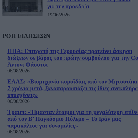
για την προεδρία
19/06/2026
ΡΟΗ ΕΙΔΗΣΕΩΝ
ΗΠΑ: Επιτροπή της Γερουσίας προτείνει άσκηση
διώξεων σε βάρος του πρώην συμβούλου για την Co
Άντονι Φάουτσι
06/08/2026
ΕΛΑΣ: «Βιομηχανία κοροϊδίας από τον Μητσοτάκ
7 χρόνια μετά, ξαναπαρουσιάζει τις ίδιες ανεκπλήρ
υποσχέσεις»
06/08/2026
Τραμπ: «Ήμασταν έτοιμοι για τη μεγαλύτερη επίθ
από τον Β’ Παγκόσμιο Πόλεμο – Το Ιράν μας
παρακάλεσε για συνομιλίες»
06/08/2026