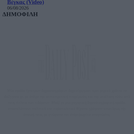
Βέγκας (Video)
06/08/2026
ΔΗΜΟΦΙΛΗ
Μία ομάδα έμπειρων δημοσιογράφων δημιούργησαν πριν μερικά χρόνια το
dailypost.gr, με στόχο την αντικειμενική ενημέρωση και την ανάλυση πίσω από
τους τίτλους των ειδήσεων. Μαζί με μια μαχητική δημοσιογραφική ομάδα,
αποκαλύπτουν πολιτικά και παραπολιτικά θέματα, γράφουν επωνύμως την
άποψη τους, με γνώμονα τον ενημερωμένο αναγνώστη.