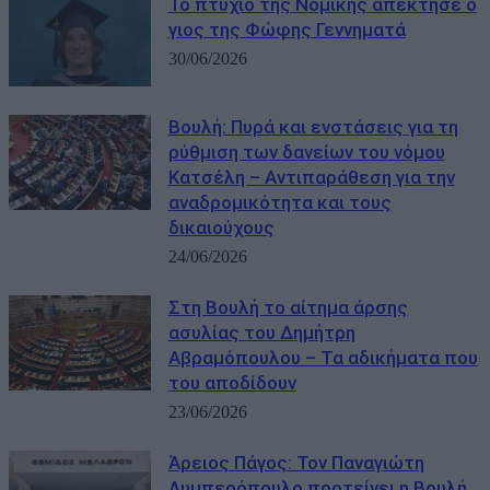
Το πτυχίο της Νομικής απέκτησε ο
γιος της Φώφης Γεννηματά
30/06/2026
Βουλή: Πυρά και ενστάσεις για τη
ρύθμιση των δανείων του νόμου
Κατσέλη – Αντιπαράθεση για την
αναδρομικότητα και τους
δικαιούχους
24/06/2026
Στη Βουλή το αίτημα άρσης
ασυλίας του Δημήτρη
Αβραμόπουλου – Τα αδικήματα που
του αποδίδουν
23/06/2026
Άρειος Πάγος: Τον Παναγιώτη
Λυμπερόπουλο προτείνει η Βουλή