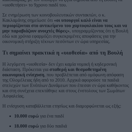
«υιοθετήσει» το 9χρονο παιδί του.
Σε ενημέρωση των κοινοβουλευτικών συντακτών, ο κ.
Κακλαμάνης σημείωσε ότι
«οι υπουργοί καλό είναι να
περιορίζονται στο αντικείμενο του χαρτοφυλακίου τους και να
μην παραβιάζουν ανοιχτές θύρες»
, υπογραμμίζοντας ότι η Βουλή
εδώ και χρόνια εφαρμόζει συγκεκριμένες αποφάσεις για την
οικονομική στήριξη τέκνων πεσόντων εν ώρα υπηρεσίας.
Τι σημαίνει πρακτικά η «υιοθεσία» από τη Βουλή
Η λεγόμενη «υιοθεσία» δεν έχει καμία νομική ή κηδεμονική
διάσταση. Πρόκειται για
σταθερή και θεσμοθετημένη
οικονομική ενίσχυση
, που προβλέπεται από ομόφωνη απόφαση
της Ολομέλειας ήδη από το 2010. Αρχικά αφορούσε τα παιδιά
στελεχών των Ενόπλων Δυνάμεων που έπεσαν εν ώρα καθήκοντος
και στη συνέχεια επεκτάθηκε και στους ένστολους των Σωμάτων
Ασφαλείας.
Η ενίσχυση καταβάλλεται ετησίως και διαμορφώνεται ως εξής:
10.000 ευρώ
για ένα παιδί
18.000 ευρώ
για δύο παιδιά