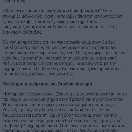
βεβαιότητες.
«Όσοι ονειρεύονται περιπάτους και θριάμβους και θέλουν
σιγουριές μάλλον δεν έχουν καταλάβει τίποτα ή κάνουν πως δεν
έχουν καταλάβει τίποτα», έγραψε χαρακτηριστικά,
υπογραμμίζοντας ότι το πολιτικό σκηνικό βρίσκεται σε φάση
έντονης αναδιάταξης.
Με νόημα πρόσθεσε ότι «το νεκροταφείο κομμάτων θα έχει
δουλίτσα οσονούπω», σημειώνοντας ωστόσο πως τίποτα δεν
μπορεί ακόμη να θεωρείται δεδομένο. Όπως ανέφερε, η επόμενη
περίοδος θα απαιτήσει πολιτικά αντανακλαστικά, στρατηγική
σκέψη και προσήλωση στους στόχους, καταλήγοντας με την
αιχμηρή φράση: «Οι βιασύνες είναι για τους τζογαδόρους και η
μοίρα των τζογαδόρων είναι γνωστή».
Ολόκληρη η ανάρτηση του Στράτου Φαναρά
«Καλημέρα φίλες και φίλοι. Ξεκινώ με μια μεγάλη αγκαλιά και τα
πιο θερμά μου συλλυπητήρια στον Τραϊανό για την απώλειά του.
Ήταν πάντοτε και συνεχίζει να είναι παλληκάρι από τα λίγα.
Συνεχίζω με λίγα σχόλια για το νέο πολιτικό σκηνικό που
διαμορφώνεται μετά την ίδρυση δύο νέων κομμάτων και την
αναμενόμενη και ενός τρίτου και θα ήθελα να δώσω μια γενική
συμβουλή: Ψυχραιμία παιδιά! Όσοι ονειρεύονται περιπάτους και
θριάμβους και θέλουν σιγουριές μάλλον δεν έχουν καταλάβει