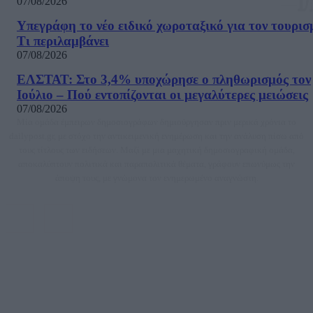
07/08/2026
Υπεγράφη το νέο ειδικό χωροταξικό για τον τουρισ
Τι περιλαμβάνει
07/08/2026
ΕΛΣΤΑΤ: Στο 3,4% υποχώρησε ο πληθωρισμός τον
Ιούλιο – Πού εντοπίζονται οι μεγαλύτερες μειώσεις
07/08/2026
Μία ομάδα έμπειρων δημοσιογράφων δημιούργησαν πριν μερικά χρόνια το
dailypost.gr, με στόχο την αντικειμενική ενημέρωση και την ανάλυση πίσω από
τους τίτλους των ειδήσεων. Μαζί με μια μαχητική δημοσιογραφική ομάδα,
αποκαλύπτουν πολιτικά και παραπολιτικά θέματα, γράφουν επωνύμως την
άποψη τους, με γνώμονα τον ενημερωμένο αναγνώστη.
DAILYPOST.GR – ΤΑΥΤΌΤΗΤΑ
Ιδιοκτήτρια εταιρεία: «ΝΟΗΣΙΣ ΙΚΕ»