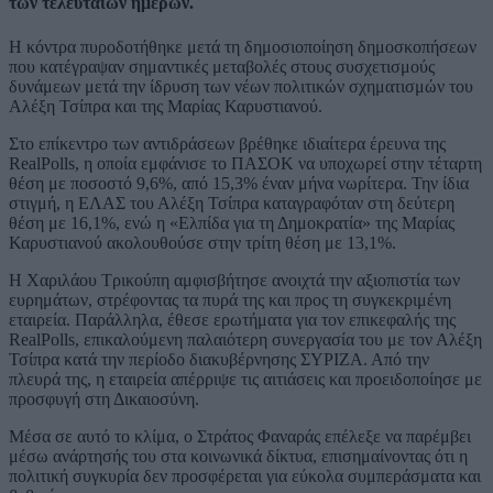
των τελευταίων ημερών.
Η κόντρα πυροδοτήθηκε μετά τη δημοσιοποίηση δημοσκοπήσεων
που κατέγραψαν σημαντικές μεταβολές στους συσχετισμούς
δυνάμεων μετά την ίδρυση των νέων πολιτικών σχηματισμών του
Αλέξη Τσίπρα και της Μαρίας Καρυστιανού.
Στο επίκεντρο των αντιδράσεων βρέθηκε ιδιαίτερα έρευνα της
RealPolls, η οποία εμφάνισε το ΠΑΣΟΚ να υποχωρεί στην τέταρτη
θέση με ποσοστό 9,6%, από 15,3% έναν μήνα νωρίτερα. Την ίδια
στιγμή, η ΕΛΑΣ του Αλέξη Τσίπρα καταγραφόταν στη δεύτερη
θέση με 16,1%, ενώ η «Ελπίδα για τη Δημοκρατία» της Μαρίας
Καρυστιανού ακολουθούσε στην τρίτη θέση με 13,1%.
Η Χαριλάου Τρικούπη αμφισβήτησε ανοιχτά την αξιοπιστία των
ευρημάτων, στρέφοντας τα πυρά της και προς τη συγκεκριμένη
εταιρεία. Παράλληλα, έθεσε ερωτήματα για τον επικεφαλής της
RealPolls, επικαλούμενη παλαιότερη συνεργασία του με τον Αλέξη
Τσίπρα κατά την περίοδο διακυβέρνησης ΣΥΡΙΖΑ. Από την
πλευρά της, η εταιρεία απέρριψε τις αιτιάσεις και προειδοποίησε με
προσφυγή στη Δικαιοσύνη.
Μέσα σε αυτό το κλίμα, ο Στράτος Φαναράς επέλεξε να παρέμβει
μέσω ανάρτησής του στα κοινωνικά δίκτυα, επισημαίνοντας ότι η
πολιτική συγκυρία δεν προσφέρεται για εύκολα συμπεράσματα και