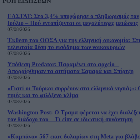
ΡΟΗ ΕΙΔΗΣΕΩΝ
ΕΛΣΤΑΤ: Στο 3,4% υποχώρησε ο πληθωρισμός τον
Ιούλιο – Πού εντοπίζονται οι μεγαλύτερες μειώσεις
07/08/2026
Έκθεση του ΟΟΣΑ για την ελληνική οικονομία: Στ
τελευταία θέση το εισόδημα των νοικοκυριών
07/08/2026
Υπόθεση Predator: Παραμένει στο αρχείο –
Απορρίφθηκαν τα αιτήματα Σαμαρά και Σπίρτζη
07/08/2026
«Γιατί οι Τούρκοι συρρέουν στα ελληνικά νησιά;»: 
τιμές και το φιλόξενο κλίμα
07/08/2026
Washington Post: Ο Τραμπ φέρεται να έχει διαλέξε
τον διάδοχο του – Τι είπε σε ιδιωτική συνάντηση
07/08/2026
«Καμπάνα» 567 εκατ δολαρίων στη Meta για βλάβε