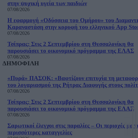
στην ψυχική υγεία των παιδιών
07/08/2026
Η εφαρμογή «Οδύσσεια του Ομήρου» του Διαμαντ
Καραναστάση στην κορυφή του ελληνικού App Sto
07/08/2026
Τσίπρας: Στις 2 Σεπτεμβρίου στη Θεσσαλονίκη θα
παρουσιάσει το οικονομικό πρόγραμμα της ΕΛΑΣ
07/08/2026
ΔΗΜΟΦΙΛΗ
«Πυρά» ΠΑΣΟΚ: «Βαφτίζουν επιτυχία τη μεταφο
του λογαριασμού της Ρήτρας Διαφυγής στους πολίτ
07/08/2026
Τσίπρας: Στις 2 Σεπτεμβρίου στη Θεσσαλονίκη θα
παρουσιάσει το οικονομικό πρόγραμμα της ΕΛΑΣ
07/08/2026
Σαρωτικοί έλεγχοι στις παραλίες – Οι περιοχές με τ
περισσότερες καταγγελίες