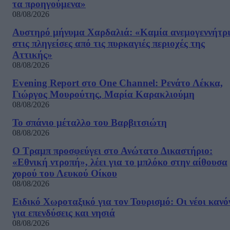
τα προηγούμενα»
08/08/2026
Αυστηρό μήνυμα Χαρδαλιά: «Καμία ανεμογεννήτρ
στις πληγείσες από τις πυρκαγιές περιοχές της
Αττικής»
08/08/2026
Evening Report στο One Channel: Ρενάτο Λέκκα,
Γιώργος Μουρούτης, Μαρία Καρακλιούμη
08/08/2026
Το σπάνιο μέταλλο του Βαρβιτσιώτη
08/08/2026
Ο Τραμπ προσφεύγει στο Ανώτατο Δικαστήριο:
«Εθνική ντροπή», λέει για το μπλόκο στην αίθουσα
χορού του Λευκού Οίκου
08/08/2026
Ειδικό Χωροταξικό για τον Τουρισμό: Οι νέοι κανό
για επενδύσεις και νησιά
08/08/2026