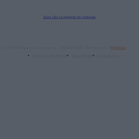
Δικαιούχος του ονόματος τομέα (dailypost.gr): ΝΟΗΣΙΣ ΙΚΕ
Διευθυντής/Διαχειριστής: Ζαχαρός Σταμάτης
Διευθυντής Σύνταξης: Ρενάτο Λέκκα
Δείτε εδώ τα στοιχεία της εταιρείας
© 2024 Πνευματικά δικαιώματα: "ΝΟΗΣΙΣ ΙΚΕ". Developed by
Webalists
Πολιτική απορρήτου
Όροι χρήσης
Επικοινωνία