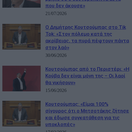
που δεν άκουσε»
21/07/2026
Ο Δημήτρης Κουτσούμπας στο Tik
Tok: «Στον πόλεμο κατά της
ακρίβειας, τα πυρά πέφτουν πάντα
στον λαό»
30/06/2026
Κουτσούμπας από το Περιστέρι: «Η
Κούβα δεν είναι μόνη της – Οι λαοί
θα νικήσουν»
15/06/2026
Κουτσούμπας: «Είμαι 100%
σίγουρος ότι ο Μητσοτάκης ζήτησε
και έδωσε συγκατάθεση για τις
υποκλοπές»