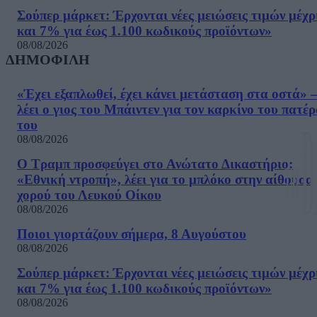
Σούπερ μάρκετ: Έρχονται νέες μειώσεις τιμών μέχρ
και 7% για έως 1.100 κωδικούς προϊόντων»
08/08/2026
ΔΗΜΟΦΙΛΗ
«Έχει εξαπλωθεί, έχει κάνει μετάσταση στα οστά» –
λέει ο γιος του Μπάιντεν για τον καρκίνο του πατέ
του
08/08/2026
Ο Τραμπ προσφεύγει στο Ανώτατο Δικαστήριο:
«Εθνική ντροπή», λέει για το μπλόκο στην αίθουσα
χορού του Λευκού Οίκου
08/08/2026
Ποιοι γιορτάζουν σήμερα, 8 Αυγούστου
08/08/2026
Σούπερ μάρκετ: Έρχονται νέες μειώσεις τιμών μέχρ
και 7% για έως 1.100 κωδικούς προϊόντων»
08/08/2026