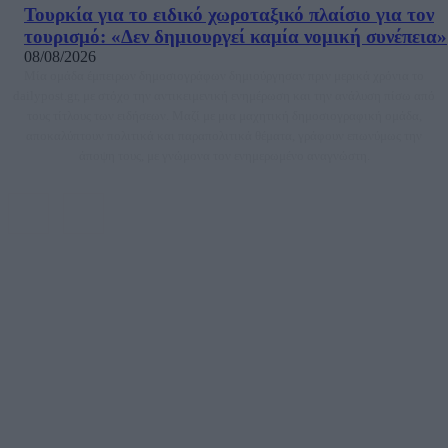
Τουρκία για το ειδικό χωροταξικό πλαίσιο για τον
τουρισμό: «Δεν δημιουργεί καμία νομική συνέπεια»
08/08/2026
Μία ομάδα έμπειρων δημοσιογράφων δημιούργησαν πριν μερικά χρόνια το
dailypost.gr, με στόχο την αντικειμενική ενημέρωση και την ανάλυση πίσω από
τους τίτλους των ειδήσεων. Μαζί με μια μαχητική δημοσιογραφική ομάδα,
αποκαλύπτουν πολιτικά και παραπολιτικά θέματα, γράφουν επωνύμως την
άποψη τους, με γνώμονα τον ενημερωμένο αναγνώστη.
DAILYPOST.GR – ΤΑΥΤΌΤΗΤΑ
Ιδιοκτήτρια εταιρεία: «ΝΟΗΣΙΣ ΙΚΕ»
Έδρα: Δήμος Αμαρουσίου Αττικής, Αγ. Αθανασίου αρ. 21, Τ.Κ. 15125
ΑΦΜ: 801093076, Δ.Ο.Υ.: ΚΕΦΟΔΕ ΑΤΤΙΚΗΣ, E-mail: press@dailypost.gr, Τηλ.
επικοινωνίας: 2108066997
Νόμιμος Εκπρόσωπος: Ζαχαρός Σταμάτης
Μέτοχοι: Ζαχαρός Σταμάτης, Κουβαράς Γεώργιος, ΥΠΗΡΕΣΙΕΣ ΠΡΟΗΓΜΕΝΗΣ
ΤΕΧΝΟΛΟΓΙΑΣ ΠΑΡΑΓΩΓΗΣ ΟΠΤΙΚΟΑΚΟΥΣΤΙΚΩΝ ΜΕΣΩΝ ΜΕΛΕΤΩΝ ΚΑΙ
ΠΑΡΟΧΗΣ ΥΠΗΡΕΣΙΩΝ PLD PLUS ΑΝΩΝ ΕΤΑΙΡΙΑ