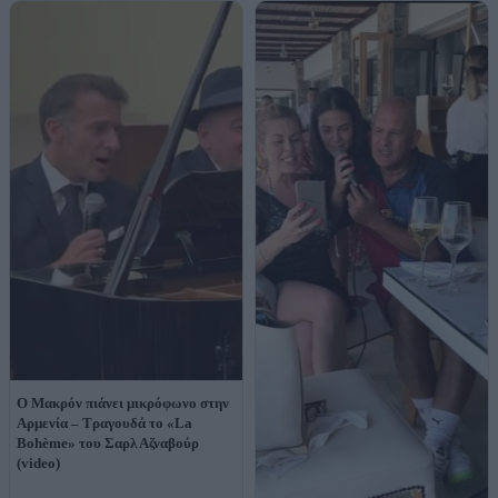
Ο Μακρόν πιάνει μικρόφωνο στην
Αρμενία – Τραγουδά το «La
Bohème» του Σαρλ Αζναβούρ
(video)