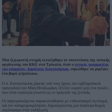
Μια ξεχωριστή στιγμή εκτυλίχθηκε σε συνεστίαση της τοπικής
οργάνωσης του ΚΚΕ στα Τρίκαλα, όταν ο
γενικός γραμματέας
του κόμματος, Δημήτρης Κουτσούμπας,
σηκώθηκε να χορέψει
ένα βαρύ ζεϊμπέκικο.
Ο κ. Κουτσούμπας χόρεψε υπό τους ήχους του εμβληματικού
τραγουδιού του Μίκη Θεοδωράκη «Στείλε ουρανέ μου ένα πουλί»,
που είναι ευρύτερα γνωστό ως το τραγούδι της ξενιτιάς.
Οι παρευρισκόμενοι παρακολούθησαν με ενθουσιασμό τη στιγμή
και τον καταχειροκρότησαν, δημιουργώντας μια ιδιαίτερα θερμή
ατμόσφαιρα στην εκδήλωση.