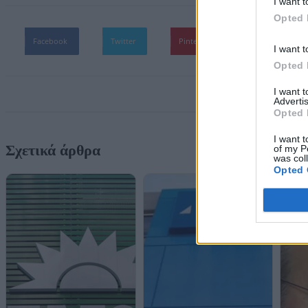
I want t
Opted 
Facebook
Twitter
Pinterest
WhatsApp
I want t
Opted 
I want 
Advertis
Opted 
I want t
Σχετικά άρθρα
of my P
was col
Opted 