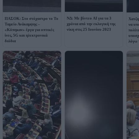
ΝΔ: Με βίντεο AI για τα 3
ΠΑΣΟΚ: Στο στόχαστρο το Το
Χατζη
χρόνια από την εκλογική της
Ταμείο Ανάκαμψης –
να υπ
νίκη στις 25 Ιουνίου 2023
«Κόπηκαν» έργα για οπτικές
πολίτε
ίνες, 5G και ηλεκτρονικά
υποσχ
διόδια
λόγω