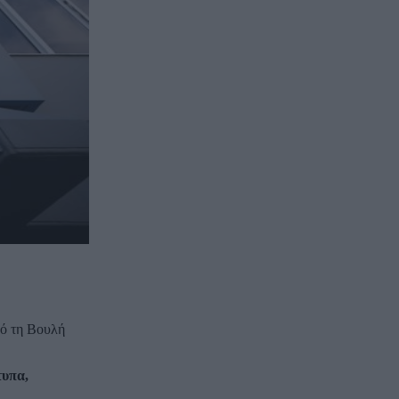
πό τη Βουλή
τυπα,