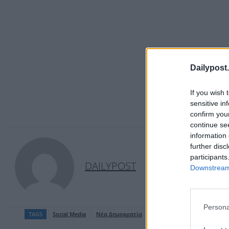
Dailypost.
If you wish 
sensitive in
confirm you
continue se
information 
further disc
participants
DAILYPOST
Downstream 
Persona
TAGS
Social Media
Νέα Δημοκρατία