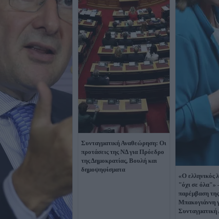
Συνταγματική Αναθεώρηση: Οι
προτάσεις της ΝΔ για Πρόεδρο
της Δημοκρατίας, Βουλή και
δημοψηφίσματα
«Ο ελληνικός λ
"όχι σε όλα"»
παρέμβαση της
Μπακογιάννη γ
Συνταγματική