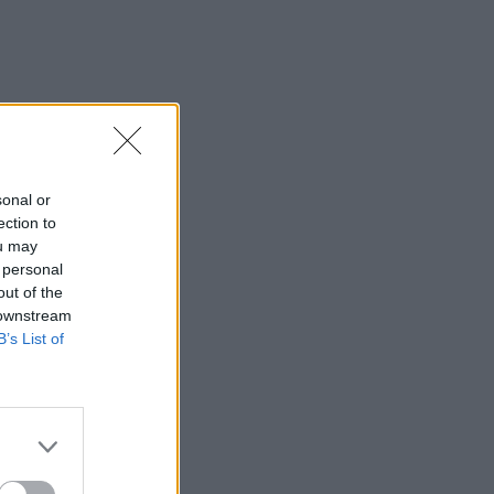
sonal or
ection to
ou may
 personal
out of the
 downstream
B’s List of