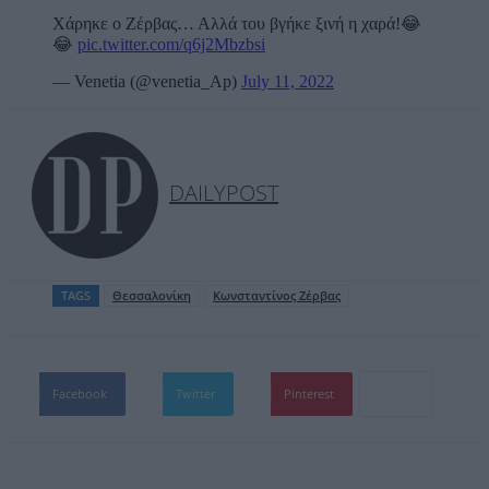
Χάρηκε ο Ζέρβας… Αλλά του βγήκε ξινή η χαρά!😂
😂
pic.twitter.com/q6j2Mbzbsi
— Venetia (@venetia_Ap)
July 11, 2022
DAILYPOST
TAGS
Θεσσαλονίκη
Κωνσταντίνος Ζέρβας
Facebook
Twitter
Pinterest