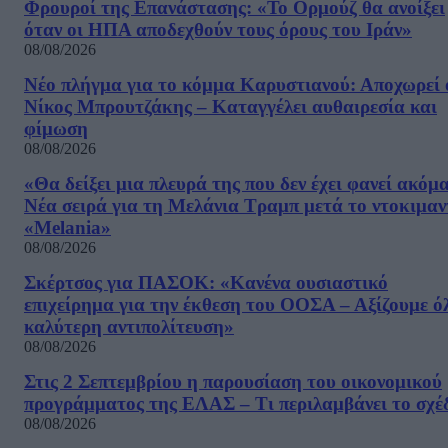
Φρουροί της Επανάστασης: «Το Ορμούζ θα ανοίξει
όταν οι ΗΠΑ αποδεχθούν τους όρους του Ιράν»
08/08/2026
Νέο πλήγμα για το κόμμα Καρυστιανού: Αποχωρεί 
Νίκος Μπρουτζάκης – Καταγγέλει αυθαιρεσία και
φίμωση
08/08/2026
«Θα δείξει μια πλευρά της που δεν έχει φανεί ακόμ
Νέα σειρά για τη Μελάνια Τραμπ μετά το ντοκιμαν
«Melania»
08/08/2026
Σκέρτσος για ΠΑΣΟΚ: «Κανένα ουσιαστικό
επιχείρημα για την έκθεση του ΟΟΣΑ – Αξίζουμε ό
καλύτερη αντιπολίτευση»
08/08/2026
Στις 2 Σεπτεμβρίου η παρουσίαση του οικονομικού
προγράμματος της ΕΛΑΣ – Τι περιλαμβάνει το σχέ
08/08/2026