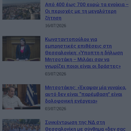
Από 400 έως 700 ευρώ τα ενοίκια –
Οι περιοχές με τη μεγαλύτερη
ζήτηση
16/07/2026
Κωνσταντοπούλου για
εμπρηστικές επιθέσεις στη
Θεσσαλονίκη: «Ύποπτη η δήλωση
Μητσοτάκη – Μιλάει σαν να
γνωρίζει ποιοι είναι οι δράστες»
03/07/2026
Μητσοτάκης: «Έκαψαν μία γυναίκα,
αυτό δεν είναι “παρέμβαση” είναι
δολοφονική ενέργεια»
03/07/2026
Συγκέντρωση της ΝΔ στη
Θεσσαλονίκη με σύνθημα «δεν σας