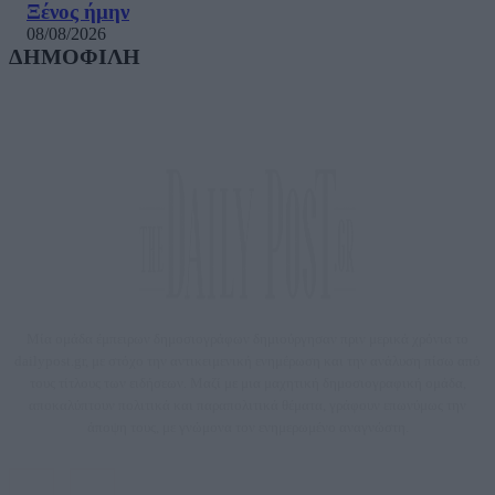
Ξένος ήμην
08/08/2026
ΔΗΜΟΦΙΛΗ
Μία ομάδα έμπειρων δημοσιογράφων δημιούργησαν πριν μερικά χρόνια το
dailypost.gr, με στόχο την αντικειμενική ενημέρωση και την ανάλυση πίσω από
τους τίτλους των ειδήσεων. Μαζί με μια μαχητική δημοσιογραφική ομάδα,
αποκαλύπτουν πολιτικά και παραπολιτικά θέματα, γράφουν επωνύμως την
άποψη τους, με γνώμονα τον ενημερωμένο αναγνώστη.