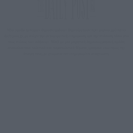
Μία ομάδα έμπειρων δημοσιογράφων δημιούργησαν πριν μερικά χρόνια το
dailypost.gr, με στόχο την αντικειμενική ενημέρωση και την ανάλυση πίσω από
τους τίτλους των ειδήσεων. Μαζί με μια μαχητική δημοσιογραφική ομάδα,
αποκαλύπτουν πολιτικά και παραπολιτικά θέματα, γράφουν επωνύμως την
άποψη τους, με γνώμονα τον ενημερωμένο αναγνώστη.
DAILYPOST.GR – ΤΑΥΤΌΤΗΤΑ
Ιδιοκτήτρια εταιρεία: «ΝΟΗΣΙΣ ΙΚΕ»
Έδρα: Δήμος Αμαρουσίου Αττικής, Αγ. Αθανασίου αρ. 21, Τ.Κ. 15125
ΑΦΜ: 801093076, Δ.Ο.Υ.: ΚΕΦΟΔΕ ΑΤΤΙΚΗΣ, E-mail: press@dailypost.gr, Τηλ.
επικοινωνίας: 2108066997
Νόμιμος Εκπρόσωπος: Ζαχαρός Σταμάτης
Μέτοχοι: Ζαχαρός Σταμάτης, Κουβαράς Γεώργιος, ΥΠΗΡΕΣΙΕΣ ΠΡΟΗΓΜΕΝΗΣ