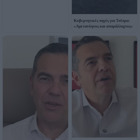
Κυβερνητικές πηγές για Τσίπρα:
«Αμετανόητος και απαράλλαχτος»