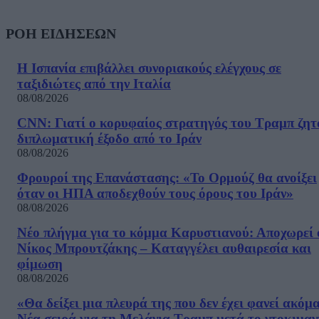
ΡΟΗ ΕΙΔΗΣΕΩΝ
Η Ισπανία επιβάλλει συνοριακούς ελέγχους σε
ταξιδιώτες από την Ιταλία
08/08/2026
CNN: Γιατί ο κορυφαίος στρατηγός του Τραμπ ζητ
διπλωματική έξοδο από το Ιράν
08/08/2026
Φρουροί της Επανάστασης: «Το Ορμούζ θα ανοίξει
όταν οι ΗΠΑ αποδεχθούν τους όρους του Ιράν»
08/08/2026
Νέο πλήγμα για το κόμμα Καρυστιανού: Αποχωρεί 
Νίκος Μπρουτζάκης – Καταγγέλει αυθαιρεσία και
φίμωση
08/08/2026
«Θα δείξει μια πλευρά της που δεν έχει φανεί ακόμ
Νέα σειρά για τη Μελάνια Τραμπ μετά το ντοκιμαν