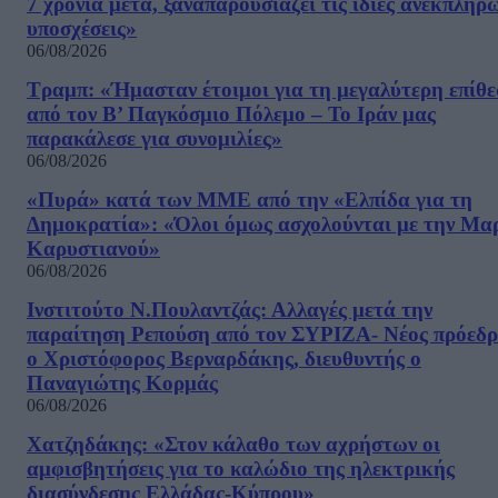
7 χρόνια μετά, ξαναπαρουσιάζει τις ίδιες ανεκπλήρ
υποσχέσεις»
06/08/2026
Τραμπ: «Ήμασταν έτοιμοι για τη μεγαλύτερη επίθ
από τον Β’ Παγκόσμιο Πόλεμο – Το Ιράν μας
παρακάλεσε για συνομιλίες»
06/08/2026
«Πυρά» κατά των ΜΜΕ από την «Ελπίδα για τη
Δημοκρατία»: «Όλοι όμως ασχολούνται με την Μα
Καρυστιανού»
06/08/2026
Ινστιτούτο Ν.Πουλαντζάς: Αλλαγές μετά την
παραίτηση Ρεπούση από τον ΣΥΡΙΖΑ- Νέος πρόεδρ
ο Χριστόφορος Βερναρδάκης, διευθυντής ο
Παναγιώτης Κορμάς
06/08/2026
Χατζηδάκης: «Στον κάλαθο των αχρήστων οι
αμφισβητήσεις για το καλώδιο της ηλεκτρικής
διασύνδεσης Ελλάδας-Κύπρου»