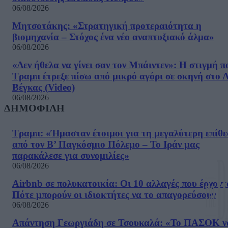
06/08/2026
Μητσοτάκης: «Στρατηγική προτεραιότητα η
βιομηχανία – Στόχος ένα νέο αναπτυξιακό άλμα»
06/08/2026
«Δεν ήθελα να γίνει σαν τον Μπάιντεν»: Η στιγμή π
Τραμπ έτρεξε πίσω από μικρό αγόρι σε σκηνή στο 
Βέγκας (Video)
06/08/2026
ΔΗΜΟΦΙΛΗ
Τραμπ: «Ήμασταν έτοιμοι για τη μεγαλύτερη επίθ
από τον Β’ Παγκόσμιο Πόλεμο – Το Ιράν μας
παρακάλεσε για συνομιλίες»
06/08/2026
Airbnb σε πολυκατοικία: Οι 10 αλλαγές που έρχοντ
Πότε μπορούν οι ιδιοκτήτες να το απαγορεύσουν
06/08/2026
Απάντηση Γεωργιάδη σε Τσουκαλά: «Το ΠΑΣΟΚ ν