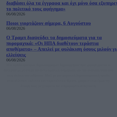
διαβάσει όλα τα έγγραφα και όχι μόνο όσα εξυπηρε
το πολιτικό τους αφήγημα»
06/08/2026
Ποιοι γιορτάζουν σήμερα, 6 Αυγούστου
06/08/2026
Ο Τραμπ διαψεύδει τα δημοσιεύματα για τα
πυρομαχικά: «Οι ΗΠΑ διαθέτουν τεράστια
αποθέματα» – Απειλεί με φυλάκιση όσους μιλούν γ
ελλείψεις
06/08/2026
Μία ομάδα έμπειρων δημοσιογράφων δημιούργησαν πριν μερικά χρόνια το
dailypost.gr, με στόχο την αντικειμενική ενημέρωση και την ανάλυση πίσω από
τους τίτλους των ειδήσεων. Μαζί με μια μαχητική δημοσιογραφική ομάδα,
αποκαλύπτουν πολιτικά και παραπολιτικά θέματα, γράφουν επωνύμως την
άποψη τους, με γνώμονα τον ενημερωμένο αναγνώστη.