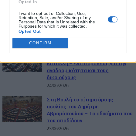
Opted In
Βουλή: Ψηφίζεται την Πέμπτη το
νομοσχέδιο για ίση αμοιβή και
I want to opt-out of Collection, Use,
Retention, Sale, and/or Sharing of my
ένταξη υγειονομικών στα βαρέα και
Personal Data that Is Unrelated with the
Purposes for which it was collected.
ανθυγιεινά
Opted Out
01/07/2026
CONFIRM
Βουλή: Πυρά και ενστάσεις για τη
ρύθμιση των δανείων του νόμου
Κατσέλη – Αντιπαράθεση για την
αναδρομικότητα και τους
δικαιούχους
24/06/2026
Στη Βουλή το αίτημα άρσης
ασυλίας του Δημήτρη
Αβραμόπουλου – Τα αδικήματα που
του αποδίδουν
23/06/2026