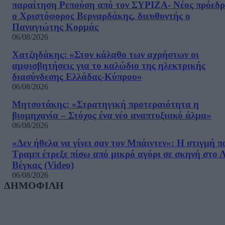
παραίτηση Ρεπούση από τον ΣΥΡΙΖΑ- Νέος πρόεδρ
ο Χριστόφορος Βερναρδάκης, διευθυντής ο
Παναγιώτης Κορμάς
06/08/2026
Χατζηδάκης: «Στον κάλαθο των αχρήστων οι
αμφισβητήσεις για το καλώδιο της ηλεκτρικής
διασύνδεσης Ελλάδας-Κύπρου»
06/08/2026
Μητσοτάκης: «Στρατηγική προτεραιότητα η
βιομηχανία – Στόχος ένα νέο αναπτυξιακό άλμα»
06/08/2026
«Δεν ήθελα να γίνει σαν τον Μπάιντεν»: Η στιγμή π
Τραμπ έτρεξε πίσω από μικρό αγόρι σε σκηνή στο 
Βέγκας (Video)
06/08/2026
ΔΗΜΟΦΙΛΗ