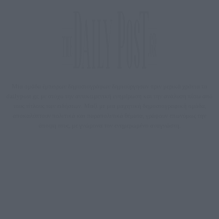
Μία ομάδα έμπειρων δημοσιογράφων δημιούργησαν πριν μερικά χρόνια το
dailypost.gr, με στόχο την αντικειμενική ενημέρωση και την ανάλυση πίσω από
τους τίτλους των ειδήσεων. Μαζί με μια μαχητική δημοσιογραφική ομάδα,
αποκαλύπτουν πολιτικά και παραπολιτικά θέματα, γράφουν επωνύμως την
άποψη τους, με γνώμονα τον ενημερωμένο αναγνώστη.
DAILYPOST.GR – ΤΑΥΤΌΤΗΤΑ
Ιδιοκτήτρια εταιρεία: «ΝΟΗΣΙΣ ΙΚΕ»