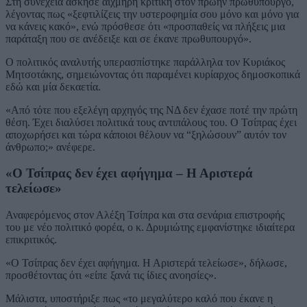
Στη συνέχεια άσκησε αιχμηρή κριτική στον πρώην πρωθυπουργό,
λέγοντας πως «ξεφτιλίζεις την υστεροφημία σου μόνο και μόνο για
να κάνεις κακό», ενώ πρόσθεσε ότι «προσπαθείς να πλήξεις μια
παράταξη που σε ανέδειξε και σε έκανε πρωθυπουργό».
Ο πολιτικός αναλυτής υπερασπίστηκε παράλληλα τον Κυριάκος
Μητσοτάκης, σημειώνοντας ότι παραμένει κυρίαρχος δημοσκοπικά
εδώ και μία δεκαετία.
«Από τότε που εξελέγη αρχηγός της ΝΔ δεν έχασε ποτέ την πρώτη
θέση. Έχει διαλύσει πολιτικά τους αντιπάλους του. Ο Τσίπρας έχει
αποχωρήσει και τώρα κάποιοι θέλουν να “ξηλώσουν” αυτόν τον
άνθρωπο;» ανέφερε.
«Ο Τσίπρας δεν έχει αφήγημα – Η Αριστερά
τελείωσε»
Αναφερόμενος στον Αλέξη Τσίπρα και στα σενάρια επιστροφής
του με νέο πολιτικό φορέα, ο κ. Δρυμιώτης εμφανίστηκε ιδιαίτερα
επικριτικός.
«Ο Τσίπρας δεν έχει αφήγημα. Η Αριστερά τελείωσε», δήλωσε,
προσθέτοντας ότι «είπε ξανά τις ίδιες ανοησίες».
Μάλιστα, υποστήριξε πως «το μεγαλύτερο καλό που έκανε η