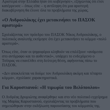
Αριστερά στην Ελλάδα ήταν ότι κυβέρνησε», εξηγώντας ότι έτσι
κατέρρευσε – όπως είπε – η αντίληψη ότι μια αριστερή
διακυβέρνηση θα έλυνε όλα τα προβλήματα της χώρας.
«Ο Ανδρουλάκης έχει μετακινήσει το ΠΑΣΟΚ
αριστερά»
Σχολιάζοντας τον πρόεδρο του ΠΑΣΟΚ Νίκος Ανδρουλάκης, ο
πολιτικός αναλυτής εκτίμησε ότι έχει μετακινήσει το κόμμα «πολύ
αριστερά».
Όπως είπε, όταν οι ψηφοφόροι κληθούν να επιλέξουν «ανάμεσα
στο αντίγραφο και το αυθεντικό», υπάρχει το ενδεχόμενο ο
Τσίπρας να επανέλθει στη δεύτερη θέση, αφήνοντας πίσω το
ΠΑΣΟΚ.
«Δεν αποκλείεται να δούμε τον Ανδρουλάκη ακόμη και τέταρτο
κόμμα», σχολίασε χαρακτηριστικά.
Για Καρυστιανού: «Η τιμωρία του Βελόπουλου»
Ο Ανδρέας Δρυμιώτης αναφέρθηκε και στο νέο πολιτικό εγχείρημα
της Μαρίας Καρυστιανού, σχολιάζοντας τα προβλήματα που
σημειώθηκαν στην εκδήλωση παρουσίασης του κόμματός της.