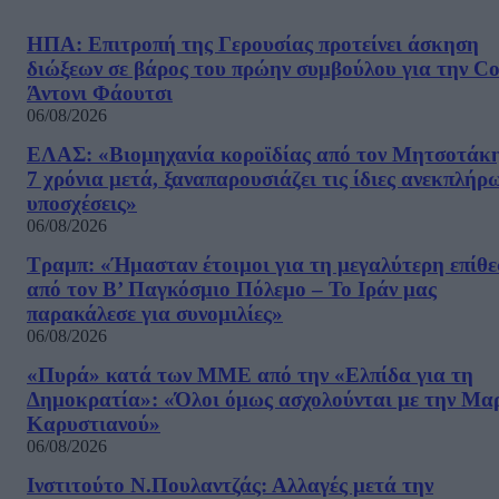
ΗΠΑ: Επιτροπή της Γερουσίας προτείνει άσκηση
διώξεων σε βάρος του πρώην συμβούλου για την Co
Άντονι Φάουτσι
06/08/2026
ΕΛΑΣ: «Βιομηχανία κοροϊδίας από τον Μητσοτάκ
7 χρόνια μετά, ξαναπαρουσιάζει τις ίδιες ανεκπλήρ
υποσχέσεις»
06/08/2026
Τραμπ: «Ήμασταν έτοιμοι για τη μεγαλύτερη επίθ
από τον Β’ Παγκόσμιο Πόλεμο – Το Ιράν μας
παρακάλεσε για συνομιλίες»
06/08/2026
«Πυρά» κατά των ΜΜΕ από την «Ελπίδα για τη
Δημοκρατία»: «Όλοι όμως ασχολούνται με την Μα
Καρυστιανού»
06/08/2026
Ινστιτούτο Ν.Πουλαντζάς: Αλλαγές μετά την