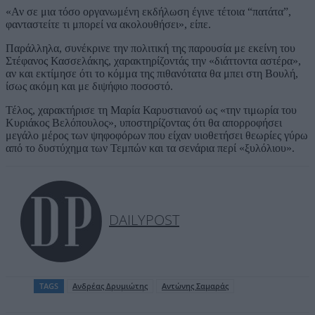
«Αν σε μια τόσο οργανωμένη εκδήλωση έγινε τέτοια “πατάτα”,
φανταστείτε τι μπορεί να ακολουθήσει», είπε.
Παράλληλα, συνέκρινε την πολιτική της παρουσία με εκείνη του
Στέφανος Κασσελάκης, χαρακτηρίζοντάς την «διάττοντα αστέρα»,
αν και εκτίμησε ότι το κόμμα της πιθανότατα θα μπει στη Βουλή,
ίσως ακόμη και με διψήφιο ποσοστό.
Τέλος, χαρακτήρισε τη Μαρία Καρυστιανού ως «την τιμωρία του
Κυριάκος Βελόπουλος», υποστηρίζοντας ότι θα απορροφήσει
μεγάλο μέρος των ψηφοφόρων που είχαν υιοθετήσει θεωρίες γύρω
από το δυστύχημα των Τεμπών και τα σενάρια περί «ξυλόλιου».
DAILYPOST
TAGS
Ανδρέας Δρυμιώτης
Αντώνης Σαμαράς