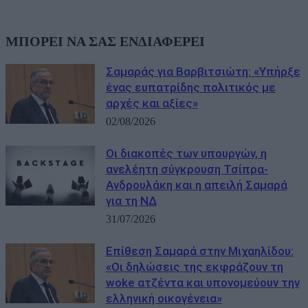
ΜΠΟΡΕΙ ΝΑ ΣΑΣ ΕΝΔΙΑΦΕΡΕΙ
Σαμαράς για Βαρβιτσιώτη: «Υπήρξε
ένας ευπατρίδης πολιτικός με
αρχές και αξίες»
02/08/2026
Οι διακοπές των υπουργών, η
ανελέητη σύγκρουση Τσίπρα-
Ανδρουλάκη και η απειλή Σαμαρά
για τη ΝΔ
31/07/2026
Eπίθεση Σαμαρά στην Μιχαηλίδου:
«Οι δηλώσεις της εκφράζουν τη
woke ατζέντα και υπονομεύουν την
ελληνική οικογένεια»