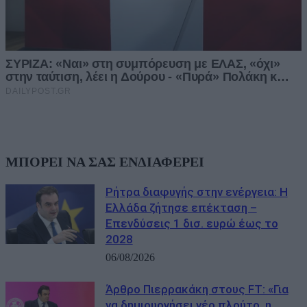
ΜΠΟΡΕΙ ΝΑ ΣΑΣ ΕΝΔΙΑΦΕΡΕΙ
Ρήτρα διαφυγής στην ενέργεια: Η
Ελλάδα ζήτησε επέκταση –
Επενδύσεις 1 δισ. ευρώ έως το
2028
06/08/2026
Άρθρο Πιερρακάκη στους FΤ: «Για
να δημιουργήσει νέο πλούτο, η