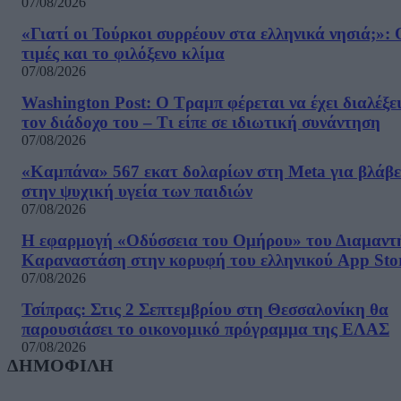
07/08/2026
«Γιατί οι Τούρκοι συρρέουν στα ελληνικά νησιά;»: 
τιμές και το φιλόξενο κλίμα
07/08/2026
Washington Post: Ο Τραμπ φέρεται να έχει διαλέξε
τον διάδοχο του – Τι είπε σε ιδιωτική συνάντηση
07/08/2026
«Καμπάνα» 567 εκατ δολαρίων στη Meta για βλάβε
στην ψυχική υγεία των παιδιών
07/08/2026
Η εφαρμογή «Οδύσσεια του Ομήρου» του Διαμαντ
Καραναστάση στην κορυφή του ελληνικού App Sto
07/08/2026
Τσίπρας: Στις 2 Σεπτεμβρίου στη Θεσσαλονίκη θα
παρουσιάσει το οικονομικό πρόγραμμα της ΕΛΑΣ
07/08/2026
ΔΗΜΟΦΙΛΗ