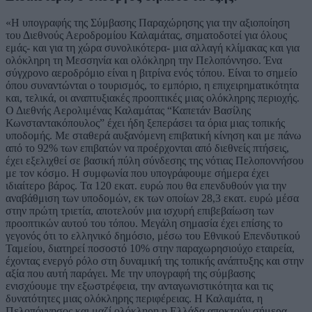
«Η υπογραφής της Σύμβασης Παραχώρησης για την αξιοποίηση
του Διεθνούς Αεροδρομίου Καλαμάτας, σηματοδοτεί για όλους
εμάς- και για τη χώρα συνολικότερα- μια αλλαγή κλίμακας και για
ολόκληρη τη Μεσσηνία και ολόκληρη την Πελοπόννησο. Ένα
σύγχρονο αεροδρόμιο είναι η βιτρίνα ενός τόπου. Είναι το σημείο
όπου συναντώνται ο τουρισμός, το εμπόριο, η επιχειρηματικότητα
και, τελικά, οι αναπτυξιακές προοπτικές μιας ολόκληρης περιοχής.
Ο Διεθνής Αερολιμένας Καλαμάτας “Καπετάν Βασίλης
Κωνσταντακόπουλος” έχει ήδη ξεπεράσει τα όρια μιας τοπικής
υποδομής. Με σταθερά αυξανόμενη επιβατική κίνηση και με πάνω
από το 92% των επιβατών να προέρχονται από διεθνείς πτήσεις,
έχει εξελιχθεί σε βασική πύλη σύνδεσης της νότιας Πελοποννήσου
με τον κόσμο. Η συμφωνία που υπογράφουμε σήμερα έχει
ιδιαίτερο βάρος. Τα 120 εκατ. ευρώ που θα επενδυθούν για την
αναβάθμιση των υποδομών, εκ των οποίων 28,3 εκατ. ευρώ μέσα
στην πρώτη τριετία, αποτελούν μια ισχυρή επιβεβαίωση των
προοπτικών αυτού του τόπου. Μεγάλη σημασία έχει επίσης το
γεγονός ότι το ελληνικό δημόσιο, μέσω του Εθνικού Επενδυτικού
Ταμείου, διατηρεί ποσοστό 10% στην παραχωρησιούχο εταιρεία,
έχοντας ενεργό ρόλο στη δυναμική της τοπικής ανάπτυξης και στην
αξία που αυτή παράγει. Με την υπογραφή της σύμβασης
ενισχύουμε την εξωστρέφεια, την ανταγωνιστικότητα και τις
δυνατότητες μιας ολόκληρης περιφέρειας. Η Καλαμάτα, η
Πελοπόννησος και μαζί ολόκληρη η Ελλάδα αποκτούν σήμερα