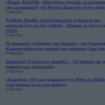
«Πυρά» ΠΑΣΟΚ: «Βαφτίζουν επιτυχία τη μεταφο
του λογαριασμού της Ρήτρας Διαφυγής στους πολίτ
07/08/2026
Υπόθεση Marfin: Στην Εισαγγελία η 46χρονη που
κατηγορείται για την επίθεση – Πέρασε τη νύχτα σ
ΓΑΔΑ
07/08/2026
Η εφαρμογή «Οδύσσεια του Ομήρου» του Διαμαντ
Καραναστάση στην κορυφή του ελληνικού App Sto
07/08/2026
Σαρωτικοί έλεγχοι στις παραλίες – Οι περιοχές με τ
περισσότερες καταγγελίες
07/08/2026
«Καμπάνα» 567 εκατ δολαρίων στη Meta για βλάβε
στην ψυχική υγεία των παιδιών
07/08/2026
Μία ομάδα έμπειρων δημοσιογράφων δημιούργησαν πριν μερικά χρόνια το
dailypost.gr, με στόχο την αντικειμενική ενημέρωση και την ανάλυση πίσω από
τους τίτλους των ειδήσεων. Μαζί με μια μαχητική δημοσιογραφική ομάδα,