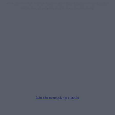
αποκαλύπτουν πολιτικά και παραπολιτικά θέματα, γράφουν επωνύμως την
άποψη τους, με γνώμονα τον ενημερωμένο αναγνώστη.
DAILYPOST.GR – ΤΑΥΤΌΤΗΤΑ
Ιδιοκτήτρια εταιρεία: «ΝΟΗΣΙΣ ΙΚΕ»
Έδρα: Δήμος Αμαρουσίου Αττικής, Αγ. Αθανασίου αρ. 21, Τ.Κ. 15125
ΑΦΜ: 801093076, Δ.Ο.Υ.: ΚΕΦΟΔΕ ΑΤΤΙΚΗΣ, E-mail: press@dailypost.gr, Τηλ.
επικοινωνίας: 2108066997
Νόμιμος Εκπρόσωπος: Ζαχαρός Σταμάτης
Μέτοχοι: Ζαχαρός Σταμάτης, Κουβαράς Γεώργιος, ΥΠΗΡΕΣΙΕΣ ΠΡΟΗΓΜΕΝΗΣ
ΤΕΧΝΟΛΟΓΙΑΣ ΠΑΡΑΓΩΓΗΣ ΟΠΤΙΚΟΑΚΟΥΣΤΙΚΩΝ ΜΕΣΩΝ ΜΕΛΕΤΩΝ ΚΑΙ
ΠΑΡΟΧΗΣ ΥΠΗΡΕΣΙΩΝ PLD PLUS ΑΝΩΝ ΕΤΑΙΡΙΑ
Δικαιούχος του ονόματος τομέα (dailypost.gr): ΝΟΗΣΙΣ ΙΚΕ
Διευθυντής/Διαχειριστής: Ζαχαρός Σταμάτης
Διευθυντής Σύνταξης: Ρενάτο Λέκκα
Δείτε εδώ τα στοιχεία της εταιρείας