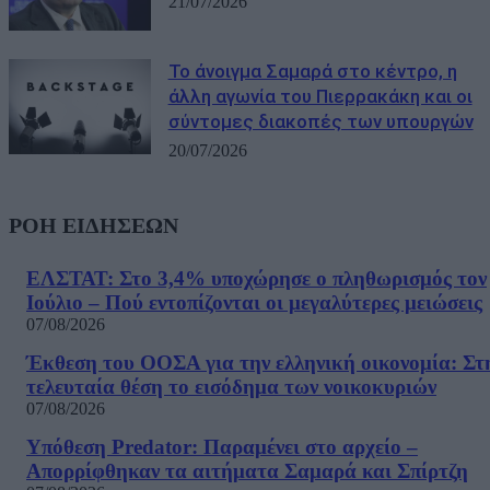
21/07/2026
Το άνοιγμα Σαμαρά στο κέντρο, η
άλλη αγωνία του Πιερρακάκη και οι
σύντομες διακοπές των υπουργών
20/07/2026
ΡΟΗ ΕΙΔΗΣΕΩΝ
ΕΛΣΤΑΤ: Στο 3,4% υποχώρησε ο πληθωρισμός τον
Ιούλιο – Πού εντοπίζονται οι μεγαλύτερες μειώσεις
07/08/2026
Έκθεση του ΟΟΣΑ για την ελληνική οικονομία: Στ
τελευταία θέση το εισόδημα των νοικοκυριών
07/08/2026
Υπόθεση Predator: Παραμένει στο αρχείο –
Απορρίφθηκαν τα αιτήματα Σαμαρά και Σπίρτζη