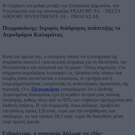
Η σύμβαση υπεγράφη μεταξύ του Ελληνικού Δημοσίου, του
Υπερταμείου και της κοινοπραξίας FRAPORT AG – DELTA
AIRPORT INVESTMENTS ΑΕ – ΠΗΛΕΑΣ ΑΕ.
Πιερρακάκης: Ισχυρός διάδρομος ανάπτυξης το
Αεροδρόμιο Καλαμάτας
Κατά την ομιλία του, ο υπουργός τόνισε ότι η υπογραφή της
σύμβασης αποτελεί «μια αλλαγή κλίμακας για τη Μεσσηνία, την
Πελοπόννησο και συνολικά για τη χώρα». Όπως σημείωσε, ένα
σύγχρονο αεροδρόμιο λειτουργεί ως «βιτρίνα ενός τόπου» και
κόμβος όπου συναντώνται ο τουρισμός, το εμπόριο και η
επιχειρηματικότητα, ενισχύοντας τις αναπτυξιακές προοπτικές της
περιοχής. Ο κ.
Πιερρακάκης
υπογράμμισε ότι ο Διεθνής
Αερολιμένας Καλαμάτας έχει ξεπεράσει τα όρια μιας τοπικής
υποδομής, καθώς πάνω από το 92% των επιβατών προέρχονται από
διεθνείς πτήσεις. Η νέα συμφωνία, όπως ανέφερε, προβλέπει
επενδύσεις ύψους 120 εκατ. ευρώ για την αναβάθμιση των
υποδομών, εκ των οποίων 28,3 εκατ. ευρώ θα διατεθούν μέσα
στην πρώτη τριετία.
Ειδικότερα, ο υπουργός δήλωσε τα εξής: