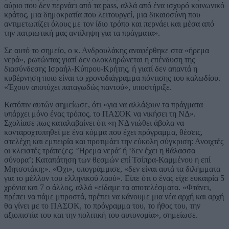
αύριο που δεν περνάει από τα pass, αλλά από ένα ισχυρό κοινωνικό
κράτος, μια δημοκρατία που λειτουργεί, μια δικαιοσύνη που
αντιμετωπίζει όλους με τον ίδιο τρόπο και περνάει και μέσα από
την πατριωτική μας αντίληψη για τα πράγματα».
Σε αυτό το σημείο, ο κ. Ανδρουλάκης αναφέρθηκε στα «ήρεμα
νερά», ρωτώντας γιατί δεν ολοκληρώνεται η επένδυση της
διασύνδεσης Ισραήλ-Κύπρου-Κρήτης, ή γιατί δεν απαντά η
κυβέρνηση ποιο είναι το χρονοδιάγραμμα πόντισης του καλωδίου.
«Έχουν αποτύχει παταγωδώς παντού», υποστήριξε.
Κατόπιν αυτών σημείωσε, ότι «για να αλλάξουν τα πράγματα
υπάρχει μόνο ένας τρόπος, το ΠΑΣΟΚ να νικήσει τη ΝΔ».
Σχολίασε πως καταλαβαίνει ότι «η ΝΔ νιώθει άβολα να
κονταροχτυπηθεί με ένα κόμμα που έχει πρόγραμμα, θέσεις,
στελέχη και εμπειρία και προτιμάει την εύκολη σύγκριση: Ανοιχτές
οι κλειστές τράπεζες; ‘Ήρεμα νερά’ ή ‘δεν έχει η θάλασσα
σύνορα’; Καταπάτηση των θεσμών επί Τσίπρα-Καμμένου η επί
Μητσοτάκη;». «Όχι», υπογράμμισε, «δεν είναι αυτά τα διλήμματα
για το μέλλον του ελληνικού λαού». Είπε ότι ο ένας είχε ευκαιρία 5
χρόνια και 7 ο άλλος, αλλά «είδαμε τα αποτελέσματα. «Φτάνει,
πρέπει να πάμε μπροστά, πρέπει να κάνουμε μια νέα αρχή και αρχή
θα γίνει με το ΠΑΣΟΚ, το πρόγραμμα του, το ήθος του, την
αξιοπιστία του και την πολιτική του αυτονομία», σημείωσε.