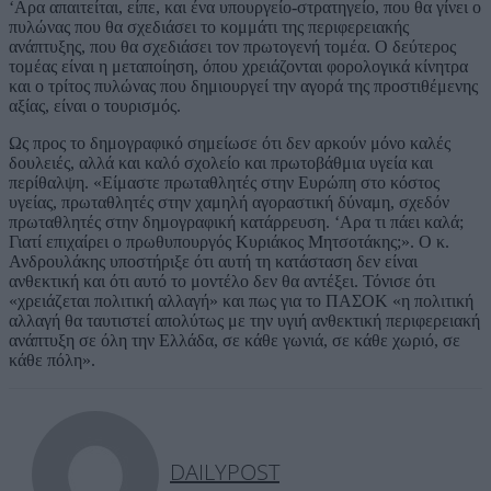
‘Αρα απαιτείται, είπε, και ένα υπουργείο-στρατηγείο, που θα γίνει ο
πυλώνας που θα σχεδιάσει το κομμάτι της περιφερειακής
ανάπτυξης, που θα σχεδιάσει τον πρωτογενή τομέα. Ο δεύτερος
τομέας είναι η μεταποίηση, όπου χρειάζονται φορολογικά κίνητρα
και ο τρίτος πυλώνας που δημιουργεί την αγορά της προστιθέμενης
αξίας, είναι ο τουρισμός.
Ως προς το δημογραφικό σημείωσε ότι δεν αρκούν μόνο καλές
δουλειές, αλλά και καλό σχολείο και πρωτοβάθμια υγεία και
περίθαλψη. «Είμαστε πρωταθλητές στην Ευρώπη στο κόστος
υγείας, πρωταθλητές στην χαμηλή αγοραστική δύναμη, σχεδόν
πρωταθλητές στην δημογραφική κατάρρευση. ‘Αρα τι πάει καλά;
Γιατί επιχαίρει ο πρωθυπουργός Κυριάκος Μητσοτάκης;». Ο κ.
Ανδρουλάκης υποστήριξε ότι αυτή τη κατάσταση δεν είναι
ανθεκτική και ότι αυτό το μοντέλο δεν θα αντέξει. Τόνισε ότι
«χρειάζεται πολιτική αλλαγή» και πως για το ΠΑΣΟΚ «η πολιτική
αλλαγή θα ταυτιστεί απολύτως με την υγιή ανθεκτική περιφερειακή
ανάπτυξη σε όλη την Ελλάδα, σε κάθε γωνιά, σε κάθε χωριό, σε
κάθε πόλη».
DAILYPOST