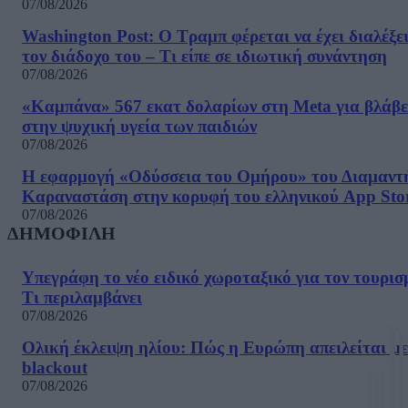
07/08/2026
Washington Post: Ο Τραμπ φέρεται να έχει διαλέξε
τον διάδοχο του – Τι είπε σε ιδιωτική συνάντηση
07/08/2026
«Καμπάνα» 567 εκατ δολαρίων στη Meta για βλάβε
στην ψυχική υγεία των παιδιών
07/08/2026
Η εφαρμογή «Οδύσσεια του Ομήρου» του Διαμαντ
Καραναστάση στην κορυφή του ελληνικού App Sto
07/08/2026
ΔΗΜΟΦΙΛΗ
Υπεγράφη το νέο ειδικό χωροταξικό για τον τουρισ
Τι περιλαμβάνει
07/08/2026
Ολική έκλειψη ηλίου: Πώς η Ευρώπη απειλείται με
blackout
07/08/2026