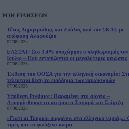
ΡΟΗ ΕΙΔΗΣΕΩΝ
Τέλος Δημητριάδης και Ζούλας από τον ΣΚΑΙ, με
απόφαση Αλαφούζου
07/08/2026
ΕΛΣΤΑΤ: Στο 3,4% υποχώρησε ο πληθωρισμός τον
Ιούλιο – Πού εντοπίζονται οι μεγαλύτερες μειώσεις
07/08/2026
Έκθεση του ΟΟΣΑ για την ελληνική οικονομία: Στ
τελευταία θέση το εισόδημα των νοικοκυριών
07/08/2026
Υπόθεση Predator: Παραμένει στο αρχείο –
Απορρίφθηκαν τα αιτήματα Σαμαρά και Σπίρτζη
07/08/2026
«Γιατί οι Τούρκοι συρρέουν στα ελληνικά νησιά;»: 
τιμές και το φιλόξενο κλίμα