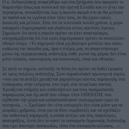
Ο κ. Ανδρουλάκης αναφέρθηκε και στα ζητήματα που αφορούν το
Καρπενήσι όπως και συνολικά την ορεινή Ελλάδα και εν γένει την
περιφέρεια, συνοψίζοντας πως η αγωνία αφορά στο αν θα μείνουν
τα παιδιά και τα εγγόνια στον τόπο τους, αν θα έχουν καλές
δουλειές και μέλλον. Είπε ότι τα τελευταία πολλά χρόνια, η χώρα
καταρρέει δημογραφικά και ιδιαίτερα στους ορεινούς όγκους.
Σημείωσε ότι αυτή η πορεία πρέπει να γίνει αναστρέψιμη,
υπογραμμίζοντας ότι ένα υγιές δημογραφικό πρέπει να αποτελέσει
εθνικό στόχο. «Το σημερινό είναι μη βιώσιμο μοντέλο που κάνει
ευάλωτη την πατρίδα μας, άρα ο στόχος μας να αναγεννήσουμε
μέσω της περιφερειακής ανάπτυξης κάθε γωνιά της χώρας δεν είναι
μόνο τοπικός, οικονομικός και κοινωνικός, είναι και εθνικός».
Σε αυτό το σημείο, ανέπτυξε τη θέση ότι πρέπει να δοθεί έμφαση
σε τρεις πυλώνες ανάπτυξης. Στον παραδοσιακό πρωτογενή τομέα,
«που για να αντέξει χρειάζεται χαμηλότερο κόστος παραγωγής στα
λιπάσματα, στην ενέργεια, στο νερό, στο πετρέλαιο παντού.
Χρειάζεται στήριξη των επιδοτήσεων για τους πραγματικούς
παραγωγούς και όχι αυτά που είδαμε στον ΟΠΕΚΕΠΕ που
εξέθεσαν την χώρα και κατασπατάλησαν εκατομμύρια ευρώ σε
πονηρούς…». Σχολίασε ότι «ένα υπουργείο δεν είναι μόνο για να
μοιράζει χρήματα, είναι για να δίνει συμβουλές και να σχεδιάζει
την ανθεκτική παραγωγή, η οποία αντέχει και στις παγκόσμιες
αναταράξεις. Αυτό δεν το κάνει το υπουργείο Αγροτικής Ανάπτυξης
που έχει αποτύχει παταγωδώς, είναι ένα υπουργείο-κέλυφος…».