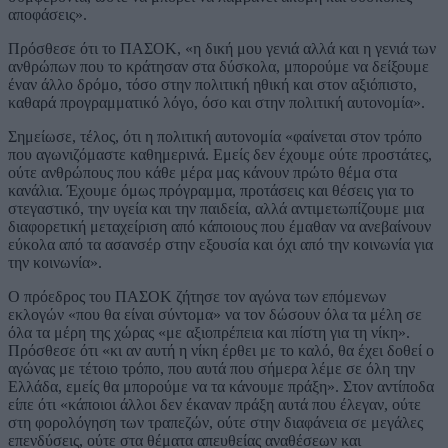
αποφάσεις».
Πρόσθεσε ότι το ΠΑΣΟΚ, «η δική μου γενιά αλλά και η γενιά των
ανθρώπων που το κράτησαν στα δύσκολα, μπορούμε να δείξουμε
έναν άλλο δρόμο, τόσο στην πολιτική ηθική και στον αξιόπιστο,
καθαρά προγραμματικό λόγο, όσο και στην πολιτική αυτονομία».
Σημείωσε, τέλος, ότι η πολιτική αυτονομία «φαίνεται στον τρόπο
που αγωνιζόμαστε καθημερινά. Εμείς δεν έχουμε ούτε προστάτες,
ούτε ανθρώπους που κάθε μέρα μας κάνουν πρώτο θέμα στα
κανάλια. Έχουμε όμως πρόγραμμα, προτάσεις και θέσεις για το
στεγαστικό, την υγεία και την παιδεία, αλλά αντιμετωπίζουμε μια
διαφορετική μεταχείριση από κάποιους που έμαθαν να ανεβαίνουν
εύκολα από τα ασανσέρ στην εξουσία και όχι από την κοινωνία για
την κοινωνία».
Ο πρόεδρος του ΠΑΣΟΚ ζήτησε τον αγώνα των επόμενων
εκλογών «που θα είναι σύντομα» να τον δώσουν όλα τα μέλη σε
όλα τα μέρη της χώρας «με αξιοπρέπεια και πίστη για τη νίκη».
Πρόσθεσε ότι «κι αν αυτή η νίκη έρθει με το καλό, θα έχει δοθεί ο
αγώνας με τέτοιο τρόπο, που αυτά που σήμερα λέμε σε όλη την
Ελλάδα, εμείς θα μπορούμε να τα κάνουμε πράξη». Στον αντίποδα
είπε ότι «κάποιοι άλλοι δεν έκαναν πράξη αυτά που έλεγαν, ούτε
στη φορολόγηση των τραπεζών, ούτε στην διαφάνεια σε μεγάλες
επενδύσεις, ούτε στα θέματα απευθείας αναθέσεων και