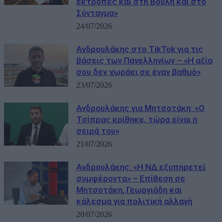
εκτροπές και στη Βουλή και στο
Σύνταγμα»
24/07/2026
Ανδρουλάκης στο TikTok για τις
βάσεις των Πανελληνίων – «Η αξία
σου δεν χωράει σε έναν βαθμό»
23/07/2026
Ανδρουλάκης για Μητσοτάκη: «Ο
Τσίπρας κρίθηκε, τώρα είναι η
σειρά του»
21/07/2026
Ανδρουλάκης: «Η ΝΔ εξυπηρετεί
συμφέροντα» – Επίθεση σε
Μητσοτάκη, Γεωργιάδη και
κάλεσμα για πολιτική αλλαγή
20/07/2026