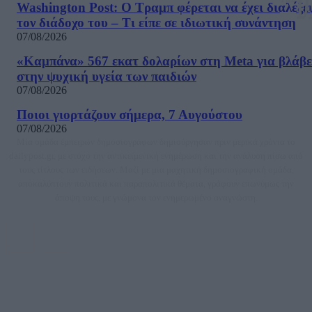
Washington Post: Ο Τραμπ φέρεται να έχει διαλέξε
τον διάδοχο του – Τι είπε σε ιδιωτική συνάντηση
07/08/2026
«Καμπάνα» 567 εκατ δολαρίων στη Meta για βλάβε
στην ψυχική υγεία των παιδιών
07/08/2026
Ποιοι γιορτάζουν σήμερα, 7 Αυγούστου
07/08/2026
Μία ομάδα έμπειρων δημοσιογράφων δημιούργησαν πριν μερικά χρόνια το
dailypost.gr, με στόχο την αντικειμενική ενημέρωση και την ανάλυση πίσω από
τους τίτλους των ειδήσεων. Μαζί με μια μαχητική δημοσιογραφική ομάδα,
αποκαλύπτουν πολιτικά και παραπολιτικά θέματα, γράφουν επωνύμως την
άποψη τους, με γνώμονα τον ενημερωμένο αναγνώστη.
DAILYPOST.GR – ΤΑΥΤΌΤΗΤΑ