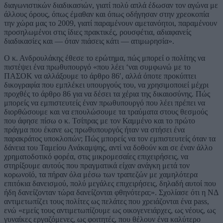
διαγωνιστικών διαδικασιών, γιατί πολύ απλά έδωσαν τον αγώνα με
άλλους όρους, όπως έμαθαν και όπως οδήγησαν στην χρεοκοπία
την χώρα μας το 2009, γιατί παραμένουν αμετανόητοι, παραμένουν
προσηλωμένοι στις ίδιες πρακτικές, ρουσφέτια, αδιαφανείς
διαδικασίες και — όταν πιάσεις κάτι — ατιμωρησία».
Ο κ. Ανδρουλάκης έθεσε το ερώτημα, πώς μπορεί ο πολίτης να
πιστέψει ένα πρωθυπουργό «που λέει ‘ναι συμφωνώ με το
ΠΑΣΟΚ να αλλάξουμε το άρθρο 86′, αλλά όποτε προκύπτει
δικογραφία που εμπλέκει υπουργούς του, να χρησιμοποιεί μέχρι
προχθές το άρθρο 86 για να δέσει τα χέρια της δικαιοσύνης. Πώς
μπορείς να εμπιστευτείς έναν πρωθυπουργό που λέει πρέπει να
διορθώσουμε και να επουλώσουμε τα τραύματα στους θεσμούς
που άφησε πίσω ο κ. Τσίπρας με τον Καμμένο και το πρώτο
πράγμα που έκανε ως πρωθυπουργός ήταν να στήσει ένα
παρακράτος υποκλοπών; Πώς μπορείς να τον εμπιστευτείς όταν τα
δάνεια του Ταμείου Ανάκαμψης, αντί να δοθούν και σε έναν άλλο
χρηματοδοτικό φορέα, στις μικρομεσαίες επιχειρήσεις, να
στηρίξουμε αυτούς που πραγματικά είχαν ανάγκη μετά τον
κορωνοϊό, τα πήραν όλα μέσω των τραπεζών με χαμηλότερα
επιτόκια δανεισμού, πολύ μεγάλες επιχειρήσεις, δηλαδή αυτοί που
ήδη δανείζονταν τώρα δανείζονται φθηνότερα;». Σχολίασε ότι η ΝΔ
αντιμετωπίζει τους πολίτες ως πελάτες που χρειάζονται ένα pass,
ενώ «εμείς τους αντιμετωπίζουμε ως οικογενειάρχες, ως νέους, ως
γυναίκες εργαζόμενες, ως φοιτητές, που θέλουν ένα καλύτερο