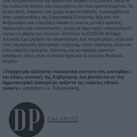
ενός κλιμακωτού και όχι οριζόντιου πλαφόν στη λιανική, ώστε οι
πιο ευάλωτοι πολίτες και επιχειρήσεις να είναι προστατευμένοι. Το
μέτρο αυτό, διαφανές και χωρίς διαμεσολάβηση, περιλαμβάνεται
στην εργαλειοθήκη της Ευρωπαϊκής Επιτροπής ήδη από τον
Φεβρουάριο και επιμερίζει δίκαια το κόστος μεταξύ κράτους,
παραγωγών και καταναλωτών, χωρίς να δημιουργεί υπερκέρδη σε
λίγους εις βάρος των πολλών. Επιπλέον το ΠΑΣΟΚ-Κίνημα
Αλλαγής έχει ζητήσει την φορολόγηση των υπερκερδών, πέρα από
τους παραγωγούς ηλεκτρικής ενέργειας, στους παρόχους αλλά και
στις εταιρείες εμπορίας, διύλισης και μεταφοράς ορυκτών
καυσίμων, όπως είναι τα διυλιστήρια και οι έμποροι Φυσικού
Αερίου.
«Υπάρχει μία αξιόπιστη εναλλακτική απέναντι στις κοστοβόρες
και άδικες πολιτικές της Κυβέρνησης που βασίζονται σε ένα
δημοσιονομικό λαϊκισμό με ορίζοντα τις επόμενες εθνικές
εκλογές»
, καταλήγει ο κ. Ανδρουλάκης.
DAILYPOST