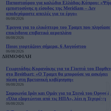
Παπασταύρου για καλώδιο Ελλάδας-Κύπρου: «Ψή
εμπιστοσύνης η είσοδος της Meridiam – Δεν
αποδεχόμαστε απειλές για το έργο»
06/08/2026
Έρευνα για το ελικόπτερο του Τραμπ που πλησίασε
επικίνδυνα επιβατικό αεροπλάνο
06/08/2026
Ποιοι γιορτάζουν σήμερα, 6 Αυγούστου
06/08/2026
ΔΗΜΟΦΙΛΗ
Γεωργιάδης-Κυρανάκης για τα Γλυπτά του Παρθε
στο Breitbart: «Ο Τραμπ θα μπορούσε να ασκήσει
πίεση στη βρετανική κυβέρνηση»
06/08/2026
Συμφωνία Ιράν και Ομάν για τα Στενά του Ορμούζ 
«Όλα εξαρτώνται από τις ΗΠΑ», λέει η Τεχεράνη
06/08/2026