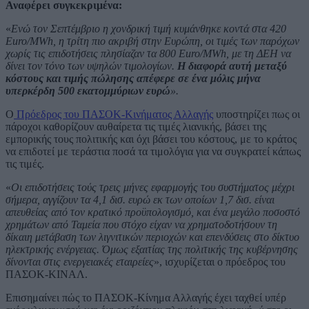
Αναφέρει συγκεκριμένα:
«
Ενώ τον Σεπτέμβριο η χονδρική τιμή κυμάνθηκε κοντά στα 420
Euro/MWh, η τρίτη πιο ακριβή στην Ευρώπη, οι τιμές των παρόχων
χωρίς τις επιδοτήσεις πλησίαζαν τα 800 Euro/MWh, με τη ΔΕΗ να
δίνει τον τόνο των υψηλών τιμολογίων.
Η διαφορά αυτή μεταξύ
κόστους και τιμής πώλησης απέφερε σε ένα μόλις μήνα
υπερκέρδη 500 εκατομμύριων ευρώ
».
Ο
Πρόεδρος του ΠΑΣΟΚ-Κινήματος Αλλαγής
υποστηρίζει πως οι
πάροχοι καθορίζουν αυθαίρετα τις τιμές λιανικής, βάσει της
εμπορικής τους πολιτικής και όχι βάσει του κόστους, με το κράτος
να επιδοτεί με τεράστια ποσά τα τιμολόγια για να συγκρατεί κάπως
τις τιμές.
«
Οι επιδοτήσεις τούς τρεις μήνες εφαρμογής του συστήματος μέχρι
σήμερα, αγγίζουν τα 4,1 δισ. ευρώ εκ των οποίων 1,7 δισ. είναι
απευθείας από τον κρατικό προϋπολογισμό, και ένα μεγάλο ποσοστό
χρημάτων από Ταμεία που στόχο είχαν να χρηματοδοτήσουν τη
δίκαιη μετάβαση των λιγνιτικών περιοχών και επενδύσεις στο δίκτυο
ηλεκτρικής ενέργειας. Όμως εξαιτίας της πολιτικής της κυβέρνησης
δίνονται στις ενεργειακές εταιρείες
», ισχυρίζεται ο πρόεδρος του
ΠΑΣΟΚ-ΚΙΝΑΛ.
Επισημαίνει πώς το ΠΑΣΟΚ-Κίνημα Αλλαγής έχει ταχθεί υπέρ