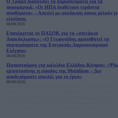
Ο Τραμπ διαψεύδει τα δημοσιεύματα για τα
πυρομαχικά: «Οι ΗΠΑ διαθέτουν τεράστια
αποθέματα» – Απειλεί με φυλάκιση όσους μιλούν γ
ελλείψεις
06/08/2026
Επανέρχεται το ΠΑΣΟΚ για τα «σπιτάκια
Ανακύκλωσης»: «Ο Γεωργιάδης αμφισβητεί τα
συμπεράσματα της Επιτροπής Δημοσιονομικού
Ελέγχου»
06/08/2026
Παπασταύρου για καλώδιο Ελλάδας-Κύπρου: «Ψή
εμπιστοσύνης η είσοδος της Meridiam – Δεν
αποδεχόμαστε απειλές για το έργο»
06/08/2026
Μία ομάδα έμπειρων δημοσιογράφων δημιούργησαν πριν μερικά χρόνια το
dailypost.gr, με στόχο την αντικειμενική ενημέρωση και την ανάλυση πίσω από
τους τίτλους των ειδήσεων. Μαζί με μια μαχητική δημοσιογραφική ομάδα,
αποκαλύπτουν πολιτικά και παραπολιτικά θέματα, γράφουν επωνύμως την
άποψη τους, με γνώμονα τον ενημερωμένο αναγνώστη.