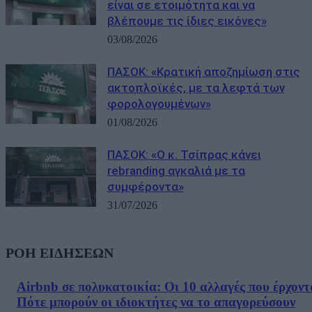
είναι σε ετοιμότητα και να
βλέπουμε τις ίδιες εικόνες»
03/08/2026
ΠΑΣΟΚ: «Κρατική αποζημίωση στις
ακτοπλοϊκές, με τα λεφτά των
φορολογουμένων»
01/08/2026
ΠΑΣΟΚ: «Ο κ. Τσίπρας κάνει
rebranding αγκαλιά με τα
συμφέροντα»
31/07/2026
ΡΟΗ ΕΙΔΗΣΕΩΝ
Airbnb σε πολυκατοικία: Οι 10 αλλαγές που έρχοντ
Πότε μπορούν οι ιδιοκτήτες να το απαγορεύσουν