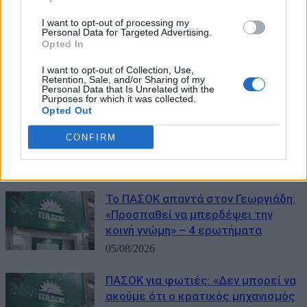
Επανέρχεται το ΠΑΣΟΚ για τα
«σπιτάκια Ανακύκλωσης»: «Ο
I want to opt-out of processing my
Personal Data for Targeted Advertising.
Γεωργιάδης αμφισβητεί τα
Opted In
συμπεράσματα της Επιτροπής
Δημοσιονομικού Ελέγχου»
I want to opt-out of Collection, Use,
Retention, Sale, and/or Sharing of my
06/08/2026
Personal Data that Is Unrelated with the
Purposes for which it was collected.
Opted Out
Επανέρχεται ο Γεωργιάδης κατά
του ΠΑΣΟΚ: «Ο πανικός είναι κακός
CONFIRM
σύμβουλος»
05/08/2026
Το ΠΑΣΟΚ απαντά στον Γεωργιάδη:
«Προσπαθεί να μπερδέψει την
κοινή γνώμη» – 4 ερωτήματα
05/08/2026
ΠΑΣΟΚ για φωτιές: «Δεν μπορεί να
ακούμε ότι ο κρατικός μηχανισμός