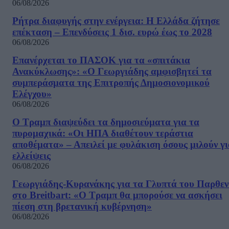
06/08/2026
Ρήτρα διαφυγής στην ενέργεια: Η Ελλάδα ζήτησε
επέκταση – Επενδύσεις 1 δισ. ευρώ έως το 2028
06/08/2026
Επανέρχεται το ΠΑΣΟΚ για τα «σπιτάκια
Ανακύκλωσης»: «Ο Γεωργιάδης αμφισβητεί τα
συμπεράσματα της Επιτροπής Δημοσιονομικού
Ελέγχου»
06/08/2026
Ο Τραμπ διαψεύδει τα δημοσιεύματα για τα
πυρομαχικά: «Οι ΗΠΑ διαθέτουν τεράστια
αποθέματα» – Απειλεί με φυλάκιση όσους μιλούν γ
ελλείψεις
06/08/2026
Γεωργιάδης-Κυρανάκης για τα Γλυπτά του Παρθε
στο Breitbart: «Ο Τραμπ θα μπορούσε να ασκήσει
πίεση στη βρετανική κυβέρνηση»
06/08/2026