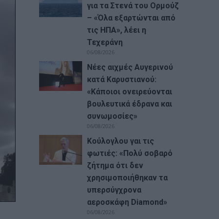
για τα Στενά του Ορμούζ
– «Όλα εξαρτώνται από
τις ΗΠΑ», λέει η
Τεχεράνη
06/08/2026
Νέες αιχμές Αυγερινού
κατά Καρυστιανού:
«Kάποιοι ονειρεύονται
βουλευτικά έδρανα και
συνωμοσίες»
06/08/2026
Κούλογλου γαι τις
φωτιές: «Πολύ σοβαρό
ζήτημα ότι δεν
χρησιμοποιήθηκαν τα
υπερσύγχρονα
αεροσκάφη Diamond»
06/08/2026