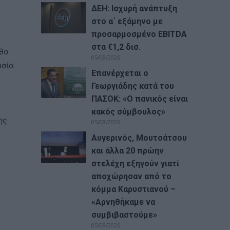
ΔΕΗ: Ισχυρή ανάπτυξη
στο α΄ εξάμηνο με
προσαρμοσμένο EBITDA
στα €1,2 δισ.
 θα
05/08/2026
ασία
Επανέρχεται ο
Γεωργιάδης κατά του
ΠΑΣΟΚ: «Ο πανικός είναι
κακός σύμβουλος»
ης
05/08/2026
Αυγερινός, Μουτσάτσου
και άλλα 20 πρώην
στελέχη εξηγούν γιατί
αποχώρησαν από το
κόμμα Καρυστιανού –
«Αρνηθήκαμε να
συμβιβαστούμε»
05/08/2026