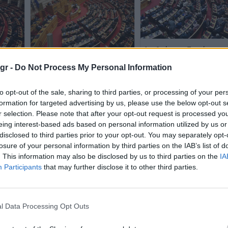
Αναθεώρηση Συντάγματος
ΝΔ προτείνει αλλαγές σε
ος:
Boυλή-Συνταγματική
gr -
Do Not Process My Personal Information
κωλύματα και ασυμβίβασ
ίσιμη
Αναθεώρηση: Η «ώρα» του
βουλευτών
ου
άρθρου 86 και της ευθύνης
θια»
υπουργών
to opt-out of the sale, sharing to third parties, or processing of your per
formation for targeted advertising by us, please use the below opt-out s
r selection. Please note that after your opt-out request is processed y
eing interest-based ads based on personal information utilized by us or
disclosed to third parties prior to your opt-out. You may separately opt-
losure of your personal information by third parties on the IAB’s list of
. This information may also be disclosed by us to third parties on the
IA
Participants
that may further disclose it to other third parties.
 στη
Κάθε πότε γίνεται
ική
αναθεώρηση του
Εντός Ιουνίου η σύσταση της
Συντάγματος; Πότε ήταν η
Επιτροπής Αναθεώρησης του
l Data Processing Opt Outs
τελευταία φορά που έγινε
Συντάγματος - Ποια είναι η
διαδικασία