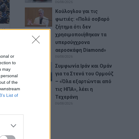
06/08/2026
Κούλογλου γαι τις
φωτιές: «Πολύ σοβαρό
ζήτημα ότι δεν
: Η
χρησιμοποιήθηκαν τα
τα
υπερσύγχρονα
αεροσκάφη Diamond»
sonal or
06/08/2026
ection to
Συμφωνία Ιράν και Ομάν
ou may
για τα Στενά του Ορμούζ
 personal
– «Όλα εξαρτώνται από
out of the
 downstream
τις ΗΠΑ», λέει η
B’s List of
Τεχεράνη
06/08/2026