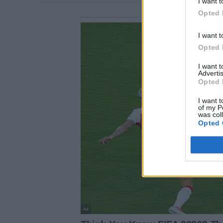
I want t
Opted 
I want t
Opted 
I want 
Advertis
Opted 
I want t
of my P
was col
Opted 