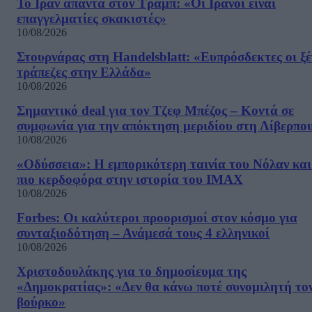
Το Ιράν απαντά στον Τραμπ: «Οι Ιρανοί είναι
επαγγελματίες σκακιστές»
10/08/2026
Στουρνάρας στη Handelsblatt: «Ευπρόσδεκτες οι ξέ
τράπεζες στην Ελλάδα»
10/08/2026
Σημαντικό deal για τον Τζεφ Μπέζος – Κοντά σε
συμφωνία για την απόκτηση μεριδίου στη Λίβερπο
10/08/2026
«Οδύσσεια»: Η εμπορικότερη ταινία του Νόλαν και
πιο κερδοφόρα στην ιστορία του IMAX
10/08/2026
Forbes: Οι καλύτεροι προορισμοί στον κόσμο για
συνταξιοδότηση – Ανάμεσά τους 4 ελληνικοί
10/08/2026
Χριστοδουλάκης για το δημοσίευμα της
«Δημοκρατίας»: «Δεν θα κάνω ποτέ συνομιλητή το
βούρκο»