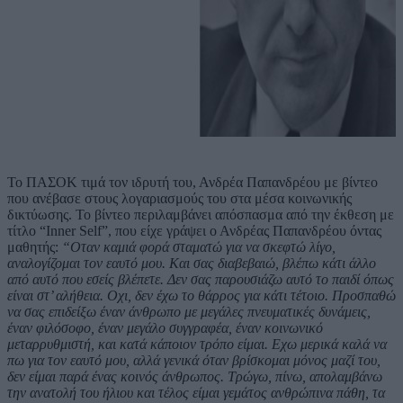
Το ΠΑΣΟΚ τιμά τον ιδρυτή του, Ανδρέα Παπανδρέου με βίντεο
που ανέβασε στους λογαριασμούς του στα μέσα κοινωνικής
δικτύωσης. Το βίντεο περιλαμβάνει απόσπασμα από την έκθεση με
τίτλο “Inner Self”, που είχε γράψει ο Ανδρέας Παπανδρέου όντας
μαθητής:
“Οταν καμιά φορά σταματώ για να σκεφτώ λίγο,
αναλογίζομαι τον εαυτό μου. Και σας διαβεβαιώ, βλέπω κάτι άλλο
από αυτό που εσείς βλέπετε. Δεν σας παρουσιάζω αυτό το παιδί όπως
είναι στ’ αλήθεια. Οχι, δεν έχω το θάρρος για κάτι τέτοιο. Προσπαθώ
να σας επιδείξω έναν άνθρωπο με μεγάλες πνευματικές δυνάμεις,
έναν φιλόσοφο, έναν μεγάλο συγγραφέα, έναν κοινωνικό
μεταρρυθμιστή, και κατά κάποιον τρόπο είμαι. Εχω μερικά καλά να
πω για τον εαυτό μου, αλλά γενικά όταν βρίσκομαι μόνος μαζί του,
δεν είμαι παρά ένας κοινός άνθρωπος. Τρώγω, πίνω, απολαμβάνω
την ανατολή του ήλιου και τέλος είμαι γεμάτος ανθρώπινα πάθη, τα