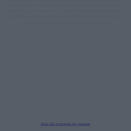
dailypost.gr, με στόχο την αντικειμενική ενημέρωση και την ανάλυση πίσω από
τους τίτλους των ειδήσεων. Μαζί με μια μαχητική δημοσιογραφική ομάδα,
αποκαλύπτουν πολιτικά και παραπολιτικά θέματα, γράφουν επωνύμως την
άποψη τους, με γνώμονα τον ενημερωμένο αναγνώστη.
DAILYPOST.GR – ΤΑΥΤΌΤΗΤΑ
Ιδιοκτήτρια εταιρεία: «ΝΟΗΣΙΣ ΙΚΕ»
Έδρα: Δήμος Αμαρουσίου Αττικής, Αγ. Αθανασίου αρ. 21, Τ.Κ. 15125
ΑΦΜ: 801093076, Δ.Ο.Υ.: ΚΕΦΟΔΕ ΑΤΤΙΚΗΣ, E-mail: press@dailypost.gr, Τηλ.
επικοινωνίας: 2108066997
Νόμιμος Εκπρόσωπος: Ζαχαρός Σταμάτης
Μέτοχοι: Ζαχαρός Σταμάτης, Κουβαράς Γεώργιος, ΥΠΗΡΕΣΙΕΣ ΠΡΟΗΓΜΕΝΗΣ
ΤΕΧΝΟΛΟΓΙΑΣ ΠΑΡΑΓΩΓΗΣ ΟΠΤΙΚΟΑΚΟΥΣΤΙΚΩΝ ΜΕΣΩΝ ΜΕΛΕΤΩΝ ΚΑΙ
ΠΑΡΟΧΗΣ ΥΠΗΡΕΣΙΩΝ PLD PLUS ΑΝΩΝ ΕΤΑΙΡΙΑ
Δικαιούχος του ονόματος τομέα (dailypost.gr): ΝΟΗΣΙΣ ΙΚΕ
Διευθυντής/Διαχειριστής: Ζαχαρός Σταμάτης
Διευθυντής Σύνταξης: Ρενάτο Λέκκα
Δείτε εδώ τα στοιχεία της εταιρείας