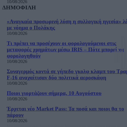
10/08/2026
ΔΗΜΟΦΙΛΗ
«Αναγκαία προσωρινή λύση η συλλογική ηγεσία» λέ
με νόημα ο Πολάκης
10/08/2026
Τι πρέπει να προσέχουν οι φορολογούμενοι στις
μεταφορές χρημάτων μέσω IRIS – Πότε μπορεί να
φορολογηθούν
10/08/2026
Συναγερμός κοντά σε γήπεδο γκολφ κλαμπ του Τρα
F-16 αναχαίτισαν δύο πολιτικά αεροσκάφη
10/08/2026
Ποιοι γιορτάζουν σήμερα, 10 Αυγούστου
10/08/2026
Έρχεται νέο Market Pass: Τα ποσά και ποιοι θα το
πάρουν
10/08/2026
Μία ομάδα έμπειρων δημοσιογράφων δημιούργησαν πριν μερικά χρόνια το