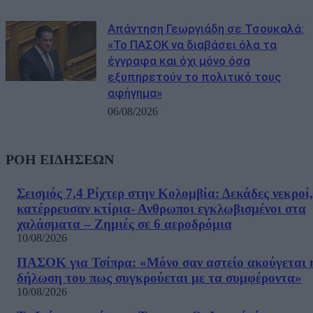
Απάντηση Γεωργιάδη σε Τσουκαλά:
«Το ΠΑΣΟΚ να διαβάσει όλα τα
έγγραφα και όχι μόνο όσα
εξυπηρετούν το πολιτικό τους
αφήγημα»
06/08/2026
ΡΟΗ ΕΙΔΗΣΕΩΝ
Σεισμός 7,4 Ρίχτερ στην Κολομβία: Δεκάδες νεκροί,
κατέρρευσαν κτίρια- Ανθρωποι εγκλωβισμένοι στα
χαλάσματα – Ζημιές σε 6 αεροδρόμια
10/08/2026
ΠΑΣΟΚ για Τσίπρα: «Μόνο σαν αστείο ακούγεται 
δήλωση του πως συγκρούεται με τα συμφέροντα»
10/08/2026