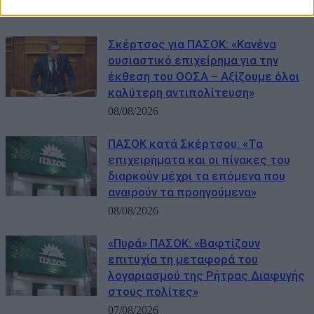
09/08/2026
Σκέρτσος για ΠΑΣΟΚ: «Κανένα
ουσιαστικό επιχείρημα για την
έκθεση του ΟΟΣΑ – Αξίζουμε όλοι
καλύτερη αντιπολίτευση»
08/08/2026
ΠΑΣΟΚ κατά Σκέρτσου: «Τα
επιχειρήματα και οι πίνακες του
διαρκούν μέχρι τα επόμενα που
αναιρούν τα προηγούμενα»
08/08/2026
«Πυρά» ΠΑΣΟΚ: «Βαφτίζουν
επιτυχία τη μεταφορά του
λογαριασμού της Ρήτρας Διαφυγής
στους πολίτες»
07/08/2026