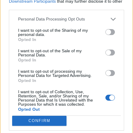
Downstream Participants
that may further disclose it to other
third parties.
Personal Data Processing Opt Outs
I want to opt-out of the Sharing of my
personal data.
Opted In
I want to opt-out of the Sale of my
Personal Data.
Opted In
ΜΠΟΡΕΙ ΝΑ ΣΑΣ ΕΝΔΙΑΦΕΡΕΙ
I want to opt-out of processing my
ΠΑΣΟΚ για Τσίπρα: «Μόνο σαν
Personal Data for Targeted Advertising.
Opted In
αστείο ακούγεται η δήλωση του
πως συγκρούεται με τα
I want to opt-out of Collection, Use,
συμφέροντα»
Retention, Sale, and/or Sharing of my
Personal Data that Is Unrelated with the
10/08/2026
Purposes for which it was collected.
Opted Out
Το ΠΑΣΟΚ επανέρχεται για το
CONFIRM
δημοσίευμα της «Εστίας»:
«Φαντασιόπληκτο ρεπορτάζ»