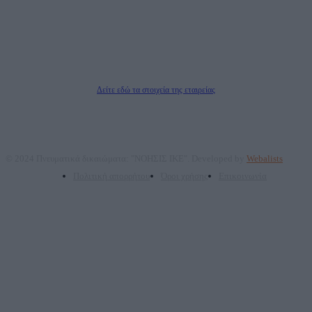
επικοινωνίας: 2108066997
Νόμιμος Εκπρόσωπος: Ζαχαρός Σταμάτης
Μέτοχοι: Ζαχαρός Σταμάτης, Κουβαράς Γεώργιος, ΥΠΗΡΕΣΙΕΣ ΠΡΟΗΓΜΕΝΗΣ
ΤΕΧΝΟΛΟΓΙΑΣ ΠΑΡΑΓΩΓΗΣ ΟΠΤΙΚΟΑΚΟΥΣΤΙΚΩΝ ΜΕΣΩΝ ΜΕΛΕΤΩΝ ΚΑΙ
ΠΑΡΟΧΗΣ ΥΠΗΡΕΣΙΩΝ PLD PLUS ΑΝΩΝ ΕΤΑΙΡΙΑ
Δικαιούχος του ονόματος τομέα (dailypost.gr): ΝΟΗΣΙΣ ΙΚΕ
Διευθυντής/Διαχειριστής: Ζαχαρός Σταμάτης
Διευθυντής Σύνταξης: Ρενάτο Λέκκα
Δείτε εδώ τα στοιχεία της εταιρείας
© 2024 Πνευματικά δικαιώματα: "ΝΟΗΣΙΣ ΙΚΕ". Developed by
Webalists
Πολιτική απορρήτου
Όροι χρήσης
Επικοινωνία