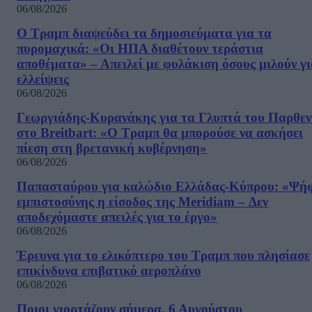
06/08/2026
Ο Τραμπ διαψεύδει τα δημοσιεύματα για τα
πυρομαχικά: «Οι ΗΠΑ διαθέτουν τεράστια
αποθέματα» – Απειλεί με φυλάκιση όσους μιλούν γ
ελλείψεις
06/08/2026
Γεωργιάδης-Κυρανάκης για τα Γλυπτά του Παρθε
στο Breitbart: «Ο Τραμπ θα μπορούσε να ασκήσει
πίεση στη βρετανική κυβέρνηση»
06/08/2026
Παπασταύρου για καλώδιο Ελλάδας-Κύπρου: «Ψή
εμπιστοσύνης η είσοδος της Meridiam – Δεν
αποδεχόμαστε απειλές για το έργο»
06/08/2026
Έρευνα για το ελικόπτερο του Τραμπ που πλησίασε
επικίνδυνα επιβατικό αεροπλάνο
06/08/2026
Ποιοι γιορτάζουν σήμερα, 6 Αυγούστου