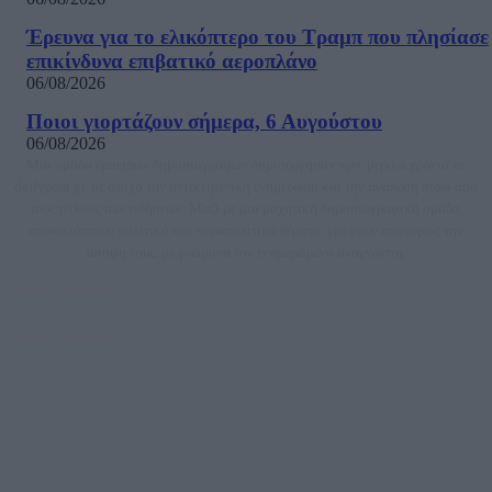
Έρευνα για το ελικόπτερο του Τραμπ που πλησίασε
επικίνδυνα επιβατικό αεροπλάνο
06/08/2026
Ποιοι γιορτάζουν σήμερα, 6 Αυγούστου
06/08/2026
Μία ομάδα έμπειρων δημοσιογράφων δημιούργησαν πριν μερικά χρόνια το
dailypost.gr, με στόχο την αντικειμενική ενημέρωση και την ανάλυση πίσω από
τους τίτλους των ειδήσεων. Μαζί με μια μαχητική δημοσιογραφική ομάδα,
αποκαλύπτουν πολιτικά και παραπολιτικά θέματα, γράφουν επωνύμως την
άποψη τους, με γνώμονα τον ενημερωμένο αναγνώστη.
DAILYPOST.GR – ΤΑΥΤΌΤΗΤΑ
Ιδιοκτήτρια εταιρεία: «ΝΟΗΣΙΣ ΙΚΕ»
Έδρα: Δήμος Αμαρουσίου Αττικής, Αγ. Αθανασίου αρ. 21, Τ.Κ. 15125
ΑΦΜ: 801093076, Δ.Ο.Υ.: ΚΕΦΟΔΕ ΑΤΤΙΚΗΣ, E-mail: press@dailypost.gr, Τηλ.