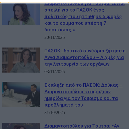
Διαμαντοπούλου για Τσίπρα: «Είναι
απειλή για το ΠΑΣΟΚ ένας
πολιτικός που ηττήθηκε 5 φορές
και το κόμμα του υπέστη 7
διασπάσεις;»
20/11/2025
ΠΑΣΟΚ: Ιδρυτικό συνέδριο ζήτησε η
Άννα Διαμαντοπούλου – Αιχμές για
την λειτουργία των οργάνων
03/11/2025
Έκπληξη από το ΠΑΣΟΚ: Δούκας –
Διαμαντοπούλου ετοιμάζουν
ημερίδα για τον Τουρισμό και τα
προβλήματά του
31/10/2025
Διαμαντοπούλου για Τσίπρα: «Αν