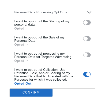
third parties.
Personal Data Processing Opt Outs
I want to opt-out of the Sharing of my
personal data.
Opted In
I want to opt-out of the Sale of my
Personal Data.
Opted In
I want to opt-out of processing my
Personal Data for Targeted Advertising.
Opted In
ΜΠΟΡΕΙ ΝΑ ΣΑΣ ΕΝΔΙΑΦΕΡΕΙ
I want to opt-out of Collection, Use,
Retention, Sale, and/or Sharing of my
Διαμαντοπούλου για Τσίπρα: «Δεν
Personal Data that Is Unrelated with the
κάνει rebranding, αλλά reminding –
Purposes for which it was collected.
Opted Out
Σοβαρό ατόπημα να αναφερθεί στη
Φώφη Γεννηματά»
CONFIRM
26/11/2025