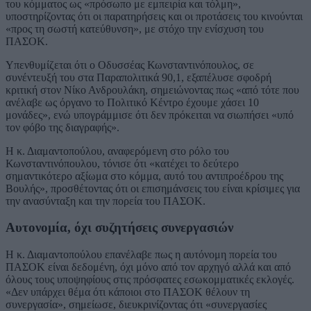
του κόμματος ως «πρόσωπο με εμπειρία και τόλμη»,
υποστηρίζοντας ότι οι παρατηρήσεις και οι προτάσεις του κινούνται
«προς τη σωστή κατεύθυνση», με στόχο την ενίσχυση του
ΠΑΣΟΚ.
Υπενθυμίζεται ότι ο Οδυσσέας Κωνσταντινόπουλος, σε
συνέντευξή του στα Παραπολιτικά 90,1, εξαπέλυσε σφοδρή
κριτική στον Νίκο Ανδρουλάκη, σημειώνοντας πως «από τότε που
ανέλαβε ως όργανο το Πολιτικό Κέντρο έχουμε χάσει 10
μονάδες», ενώ υπογράμμισε ότι δεν πρόκειται να σιωπήσει «υπό
τον φόβο της διαγραφής».
Η κ. Διαμαντοπούλου, αναφερόμενη στο ρόλο του
Κωνσταντινόπουλου, τόνισε ότι «κατέχει το δεύτερο
σημαντικότερο αξίωμα στο κόμμα, αυτό του αντιπροέδρου της
Βουλής», προσθέτοντας ότι οι επισημάνσεις του είναι κρίσιμες για
την ανασύνταξη και την πορεία του ΠΑΣΟΚ.
Αυτονομία, όχι συζητήσεις συνεργασιών
Η κ. Διαμαντοπούλου επανέλαβε πως η αυτόνομη πορεία του
ΠΑΣΟΚ είναι δεδομένη, όχι μόνο από τον αρχηγό αλλά και από
όλους τους υποψηφίους στις πρόσφατες εσωκομματικές εκλογές.
«Δεν υπάρχει θέμα ότι κάποιοι στο ΠΑΣΟΚ θέλουν τη
συνεργασία», σημείωσε, διευκρινίζοντας ότι «συνεργασίες