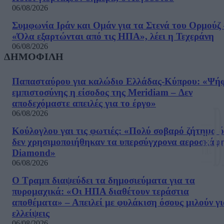
06/08/2026
Συμφωνία Ιράν και Ομάν για τα Στενά του Ορμούζ 
«Όλα εξαρτώνται από τις ΗΠΑ», λέει η Τεχεράνη
06/08/2026
ΔΗΜΟΦΙΛΗ
Παπασταύρου για καλώδιο Ελλάδας-Κύπρου: «Ψή
εμπιστοσύνης η είσοδος της Meridiam – Δεν
αποδεχόμαστε απειλές για το έργο»
06/08/2026
Κούλογλου γαι τις φωτιές: «Πολύ σοβαρό ζήτημα ό
δεν χρησιμοποιήθηκαν τα υπερσύγχρονα αεροσκάφ
Diamond»
06/08/2026
Ο Τραμπ διαψεύδει τα δημοσιεύματα για τα
πυρομαχικά: «Οι ΗΠΑ διαθέτουν τεράστια
αποθέματα» – Απειλεί με φυλάκιση όσους μιλούν γ
ελλείψεις
06/08/2026