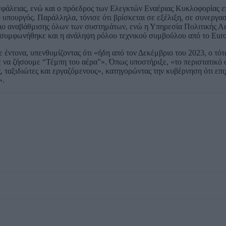
σφάλειας, ενώ και ο πρόεδρος των Ελεγκτών Εναέριας Κυκλοφορίας ε
ο υπουργός. Παράλληλα, τόνισε ότι βρίσκεται σε εξέλιξη, σε συνεργασ
έδιο αναβάθμισης όλων των συστημάτων, ενώ η Υπηρεσία Πολιτικής Α
συμφωνήθηκε και η ανάληψη ρόλου τεχνικού συμβούλου από το Euroc
έντονα, υπενθυμίζοντας ότι «ήδη από τον Δεκέμβριο του 2023, ο τότ
 να ζήσουμε “Τέμπη του αέρα”». Όπως υποστήριξε, «το περιστατικό 
, ταξιδιώτες και εργαζόμενους», κατηγορώντας την κυβέρνηση ότι επιχ
».