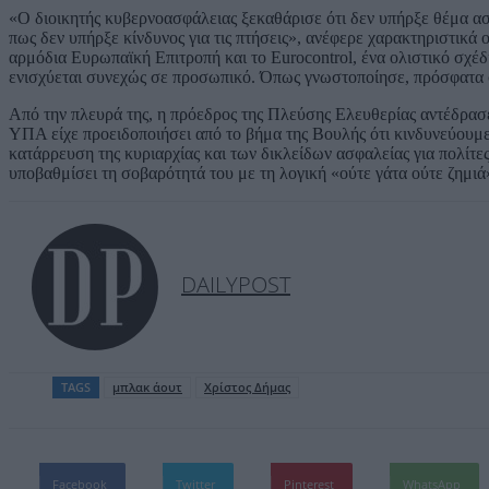
«Ο διοικητής κυβερνοασφάλειας ξεκαθάρισε ότι δεν υπήρξε θέμα α
πως δεν υπήρξε κίνδυνος για τις πτήσεις», ανέφερε χαρακτηριστικά 
αρμόδια Ευρωπαϊκή Επιτροπή και το Eurocontrol, ένα ολιστικό σχ
ενισχύεται συνεχώς σε προσωπικό. Όπως γνωστοποίησε, πρόσφατα 
Από την πλευρά της, η πρόεδρος της Πλεύσης Ελευθερίας αντέδρασε 
ΥΠΑ είχε προειδοποιήσει από το βήμα της Βουλής ότι κινδυνεύουμε
κατάρρευση της κυριαρχίας και των δικλείδων ασφαλείας για πολίτες
υποβαθμίσει τη σοβαρότητά του με τη λογική «ούτε γάτα ούτε ζημιά
DAILYPOST
TAGS
μπλακ άουτ
Χρίστος Δήμας
Facebook
Twitter
Pinterest
WhatsApp