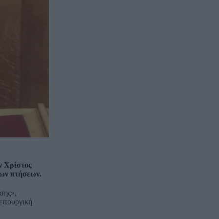
ν Χρίστος
των πτήσεων.
σης»,
ειτουργική