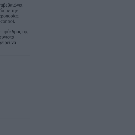
πιβεβαιώνει
ία με την
εροπορίας
ontrol.
ε πρόεδρος της
συνιστά
ειρεί να