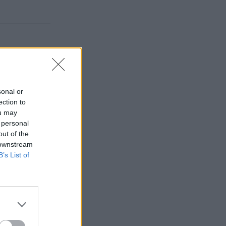
sonal or
ection to
ou may
 personal
out of the
 downstream
B’s List of