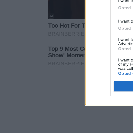
I want t
Opted 
I want t
Opted 
I want 
Advertis
Opted 
I want t
of my P
was col
Opted 