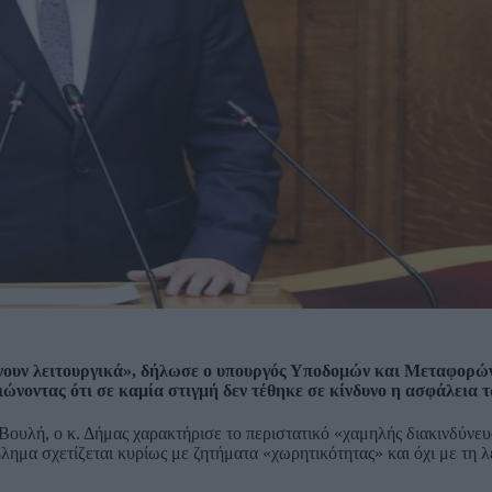
ένουν λειτουργικά», δήλωσε ο υπουργός Υποδομών και Μεταφορώ
ώνοντας ότι σε καμία στιγμή δεν τέθηκε σε κίνδυνο η ασφάλεια 
υλή, ο κ. Δήμας χαρακτήρισε το περιστατικό «χαμηλής διακινδύνευ
βλημα σχετίζεται κυρίως με ζητήματα «χωρητικότητας» και όχι με τη λ