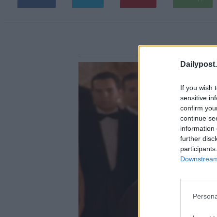
Dailypost.
If you wish 
sensitive in
confirm you
continue se
information 
further disc
participants
Downstream 
Persona