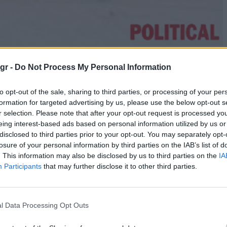
 διαμορφώνονται ως εξής: ΝΔ 25,8%, ΠΑΣΟΚ 11,6%, Ελληνική Λύση
gr -
Do Not Process My Personal Information
Κίνημα Δημοκρατίας 3%, ΜέΡΑ25 3%, Νέα Αριστερά 1,3%, Νίκη 1%
to opt-out of the sale, sharing to third parties, or processing of your per
formation for targeted advertising by us, please use the below opt-out s
r selection. Please note that after your opt-out request is processed y
eing interest-based ads based on personal information utilized by us or
disclosed to third parties prior to your opt-out. You may separately opt-
losure of your personal information by third parties on the IAB’s list of
. This information may also be disclosed by us to third parties on the
IA
Participants
that may further disclose it to other third parties.
l Data Processing Opt Outs