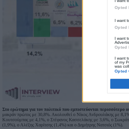
I want t
Opted 
I want t
Opted 
I want 
Advertis
Opted 
I want t
of my P
was col
Opted 
Στο ερώτημα για τον πολιτικό που εμπιστεύονται περισσότερο ο
μακράν πρώτος με 30,8%. Ακολουθεί ο Νίκος Ανδρουλάκης με 8,1
Κουτσούμπας με 4,1%, ο Στέφανος Κασσελάκης με 3,6%, ο Σωκράτ
(1,9%), ο Αλέξης Χαρίτσης (1,4%) και ο Δημήτρης Νατσιός (1%).