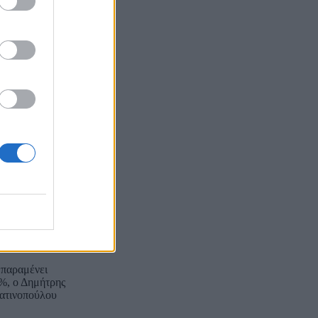
παραμένει
%, ο Δημήτρης
ατινοπούλου