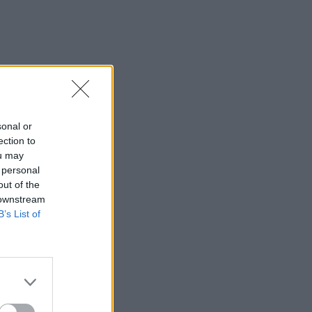
 6,5%, Πλεύση
 και «άλλο»
sonal or
ection to
ou may
 personal
out of the
 downstream
B’s List of