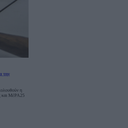
α την
ολουθούν η
ς και ΜέΡΑ25