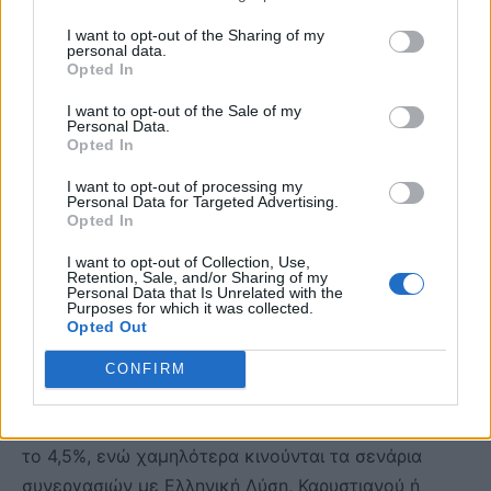
I want to opt-out of the Sharing of my
personal data.
Opted In
I want to opt-out of the Sale of my
Personal Data.
Opted In
I want to opt-out of processing my
Τι κυβέρνηση θέλουν μετά τις εκλογές
Personal Data for Targeted Advertising.
Opted In
Την ίδια ώρα, στο ερώτημα για το ποια κυβέρνηση θα
I want to opt-out of Collection, Use,
ήθελαν οι πολίτες να σχηματιστεί μετά τις επόμενες
Retention, Sale, and/or Sharing of my
Personal Data that Is Unrelated with the
εκλογές, η αυτοδύναμη κυβέρνηση της ΝΔ
Purposes for which it was collected.
Opted Out
συγκεντρώνει 17,8%, ενώ η οικουμενική κυβέρνηση
17,3%. Κυβέρνηση συνεργασίας ΝΔ – ΠΑΣΟΚ επιλέγει
CONFIRM
το 6,1%, όσο και κυβέρνηση ΠΑΣΟΚ με κόμματα της
Αριστεράς. Αυτοδύναμη κυβέρνηση ΠΑΣΟΚ προτιμά
το 4,5%, ενώ χαμηλότερα κινούνται τα σενάρια
συνεργασιών με Ελληνική Λύση, Καρυστιανού ή