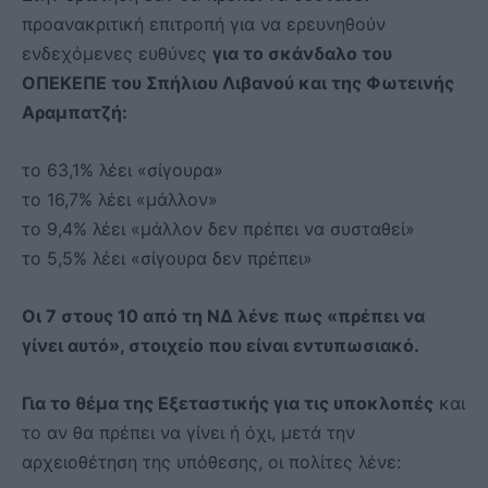
προανακριτική επιτροπή για να ερευνηθούν
ενδεχόμενες ευθύνες
για το σκάνδαλο του
ΟΠΕΚΕΠΕ του Σπήλιου Λιβανού και της Φωτεινής
Αραμπατζή:
το 63,1% λέει «σίγουρα»
το 16,7% λέει «μάλλον»
το 9,4% λέει «μάλλον δεν πρέπει να συσταθεί»
το 5,5% λέει «σίγουρα δεν πρέπει»
Οι 7 στους 10 από τη ΝΔ λένε πως «πρέπει να
γίνει αυτό», στοιχείο που είναι εντυπωσιακό.
Για το θέμα της Εξεταστικής για τις υποκλοπές
και
το αν θα πρέπει να γίνει ή όχι, μετά την
αρχειοθέτηση της υπόθεσης, οι πολίτες λένε: