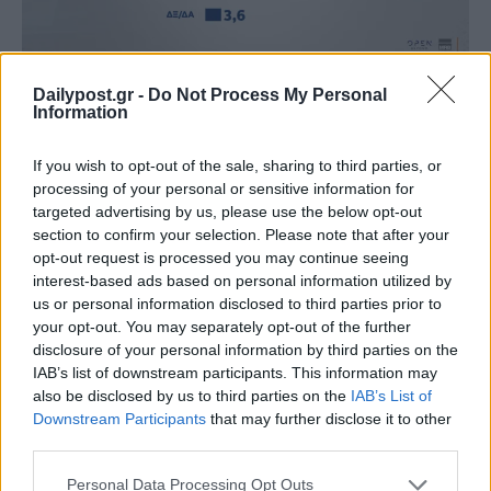
Dailypost.gr -
Do Not Process My Personal
Πλειοψηφικό αίτημα για πρόωρες εκλογές
Information
Στο ερώτημα ποιες πρέπει να είναι οι άμεσες
If you wish to opt-out of the sale, sharing to third parties, or
κινήσεις του Κυριάκου Μητσοτάκη, το 51% απαντά
processing of your personal or sensitive information for
ότι ο πρωθυπουργός πρέπει να προκηρύξει πρόωρες
targeted advertising by us, please use the below opt-out
section to confirm your selection. Please note that after your
εκλογές. Το 18,5% τάσσεται υπέρ ενός άμεσου και
opt-out request is processed you may continue seeing
ευρέος ανασχηματισμού, ενώ το 14,4% προκρίνει
interest-based ads based on personal information utilized by
έναν περιορισμένο και στοχευμένο ανασχηματισμό.
us or personal information disclosed to third parties prior to
Μόλις το 10,6% θεωρεί ότι η κυβέρνηση πρέπει να
your opt-out. You may separately opt-out of the further
disclosure of your personal information by third parties on the
συνεχίσει χωρίς αλλαγές.
IAB’s list of downstream participants. This information may
also be disclosed by us to third parties on the
IAB’s List of
Downstream Participants
that may further disclose it to other
third parties.
Personal Data Processing Opt Outs