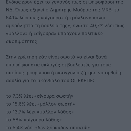
Ενδιαφέρον έχει το γεγονός πως οι ψηφοφόροι της
ΝΔ. Όπως εξηγεί ο Δημήτρης Μαύρος της MRB, το
54,1% λέει πως «σίγουρα» ή «μάλλον» κάνει
αμερόληπτα τη δουλειά της», ενώ το 40,7% λέει πως
«μάλλον» ή «σίγουρα» υπάρχουν πολιτικές
σκοπιμότητες
Στην ερώτηση εάν είναι σωστό να είναι ξανά
υποψήφιοι στις εκλογές οι βουλευτές για τους
οποίους η ευρωπαϊκή εισαγγελία ζήτησε να αρθεί η
ασυλία για το σκάνδαλο του ΟΠΕΚΕΠΕ:
το 7,3% λέει «σίγουρα σωστή»
το 15,6% λέει «μάλλον σωστή»
το 13,7% λέει «μάλλον λάθος»
το 58% «σίγουρα λάθος»
το 5,4% λέει «δεν ξέρω/δεν απαντώ»