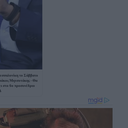
εσσαλονίκη το Σάββατο
ιάκος Μητσοτάκης - Θα
ει στο 6ο προσυνέδριο
Δ