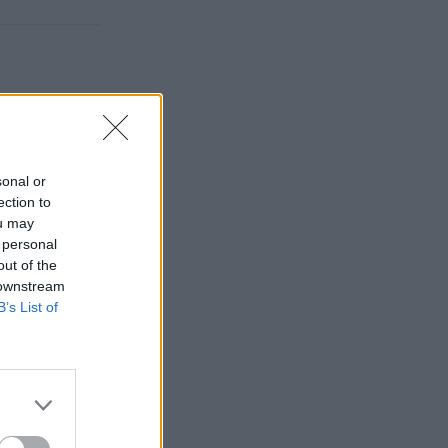
sonal or
ection to
ou may
 personal
out of the
 downstream
B’s List of