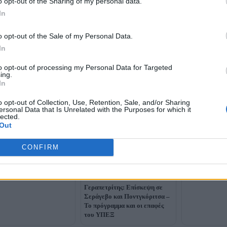
o opt-out of the Sharing of my personal data.
In
o opt-out of the Sale of my Personal Data.
Στις Βρυξέλλε
In
Μητσοτάκης γ
ακάκης: Επίσκεψη στην
του Ευρωπαϊκ
to opt-out of processing my Personal Data for Targeted
ρία για συναντήσεις με
ing.
ρ και Κάρμαν
In
o opt-out of Collection, Use, Retention, Sale, and/or Sharing
ersonal Data that Is Unrelated with the Purposes for which it
lected.
Out
CONFIRM
Γεραπετρίτης: Επίσκεψη σε
Σεράγεβο και Ποντγκόριτσα –
Το πρόγραμμα και οι επαφές
του ΥΠΕΞ