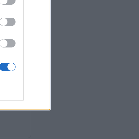
ς ο Κυριάκος
ια τη Σύνοδο
ού Συμβουλίου