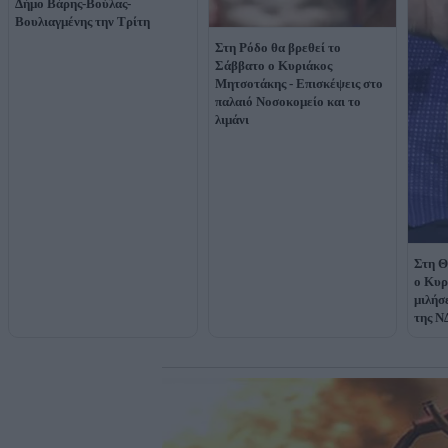
Δήμο Βάρης-Βούλας-
Βουλιαγμένης την Τρίτη
Στη Ρόδο θα βρεθεί το
Σάββατο o Κυριάκος
Μητσοτάκης - Επισκέψεις στο
παλαιό Νοσοκομείο και το
λιμάνι
Στη Θ
ο Κυρ
μιλήσ
της Ν