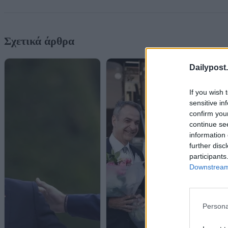
Σχετικά άρθρα
Dailypost.
If you wish 
sensitive in
confirm you
continue se
information 
further disc
participants
Downstream 
Persona