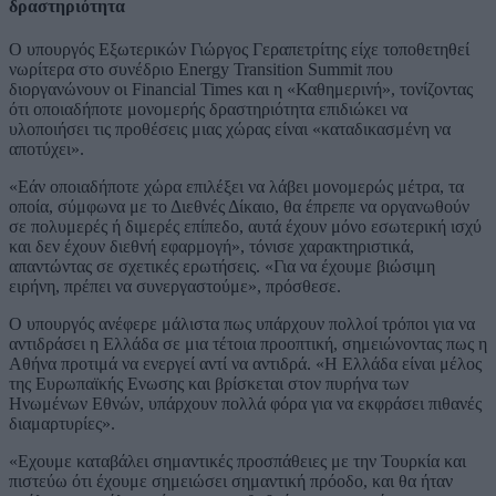
δραστηριότητα
Ο υπουργός Εξωτερικών Γιώργος Γεραπετρίτης είχε τοποθετηθεί
νωρίτερα στο συνέδριο Energy Transition Summit που
διοργανώνουν οι Financial Times και η «Καθημερινή», τονίζοντας
ότι οποιαδήποτε μονομερής δραστηριότητα επιδιώκει να
υλοποιήσει τις προθέσεις μιας χώρας είναι «καταδικασμένη να
αποτύχει».
«Εάν οποιαδήποτε χώρα επιλέξει να λάβει μονομερώς μέτρα, τα
οποία, σύμφωνα με το Διεθνές Δίκαιο, θα έπρεπε να οργανωθούν
σε πολυμερές ή διμερές επίπεδο, αυτά έχουν μόνο εσωτερική ισχύ
και δεν έχουν διεθνή εφαρμογή», τόνισε χαρακτηριστικά,
απαντώντας σε σχετικές ερωτήσεις. «Για να έχουμε βιώσιμη
ειρήνη, πρέπει να συνεργαστούμε», πρόσθεσε.
Ο υπουργός ανέφερε μάλιστα πως υπάρχουν πολλοί τρόποι για να
αντιδράσει η Ελλάδα σε μια τέτοια προοπτική, σημειώνοντας πως η
Αθήνα προτιμά να ενεργεί αντί να αντιδρά. «Η Ελλάδα είναι μέλος
της Ευρωπαϊκής Ενωσης και βρίσκεται στον πυρήνα των
Ηνωμένων Εθνών, υπάρχουν πολλά φόρα για να εκφράσει πιθανές
διαμαρτυρίες».
«Εχουμε καταβάλει σημαντικές προσπάθειες με την Τουρκία και
πιστεύω ότι έχουμε σημειώσει σημαντική πρόοδο, και θα ήταν