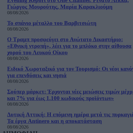
Evening Report στο One Channel: Ρενάτο Λέκκα,
Γιώργος Μουρούτης, Μαρία Καρακλιούμη
08/08/2026
Το σπάνιο μέταλλο του Βαρβιτσιώτη
08/08/2026
Ο Τραμπ προσφεύγει στο Ανώτατο Δικαστήριο:
«Εθνική ντροπή», λέει για το μπλόκο στην αίθουσα
χορού του Λευκού Οίκου
08/08/2026
Ειδικό Χωροταξικό για τον Τουρισμό: Οι νέοι κανό
για επενδύσεις και νησιά
08/08/2026
Σούπερ μάρκετ: Έρχονται νέες μειώσεις τιμών μέχρ
και 7% για έως 1.100 κωδικούς προϊόντων»
08/08/2026
Δυτική Αττική: Η επόμενη ημέρα μετά τις πυρκαγιέ
Τα έργα Antinero και η αποκατάσταση
08/08/2026
ΔΗΜΟΦΙΛΗ