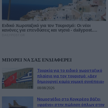
ΜΠΟΡΕΙ ΝΑ ΣΑΣ ΕΝΔΙΑΦΕΡΕΙ
Τουρκία για το ειδικό χωροταξικό
πλαίσιο για τον τουρισμό: «Δεν
δημιουργεί καμία νομική συνέπεια»
08/08/2026
Νομοσχέδιο στο Κογκρέσο βάζει
«φρένο» στην πώληση όπλων στην