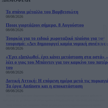
Το σπάνιο μέταλλο του Βαρβιτσιώτη
08/08/2026
Ποιοι γιορτάζουν σήμερα, 8 Αυγούστου
08/08/2026
Τουρκία για το ειδικό χωροταξικό πλαίσιο για τον
τουρισμό: «Δεν δημιουργεί καμία νομική συνέπεια»
08/08/2026
«Έχει εξαπλωθεί, έχει κάνει μετάσταση στα οστά» –
λέει ο γιος του Μπάιντεν για τον καρκίνο του πατέ
του
08/08/2026
Δυτική Αττική: Η επόμενη ημέρα μετά τις πυρκαγιέ
Τα έργα Antinero και η αποκατάσταση
08/08/2026
Μία ομάδα έμπειρων δημοσιογράφων δημιούργησαν πριν μερικά χρόνια το
dailypost.gr, με στόχο την αντικειμενική ενημέρωση και την ανάλυση πίσω από
τους τίτλους των ειδήσεων. Μαζί με μια μαχητική δημοσιογραφική ομάδα,