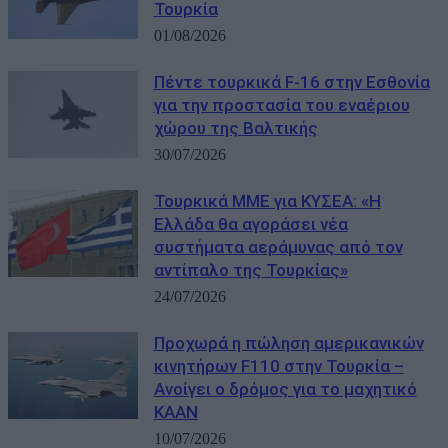
Τουρκία
01/08/2026
Πέντε τουρκικά F-16 στην Εσθονία
για την προστασία του εναέριου
χώρου της Βαλτικής
30/07/2026
Τουρκικά ΜΜΕ για ΚΥΣΕΑ: «Η
Ελλάδα θα αγοράσει νέα
συστήματα αεράμυνας από τον
αντίπαλο της Τουρκίας»
24/07/2026
Προχωρά η πώληση αμερικανικών
κινητήρων F110 στην Τουρκία –
Ανοίγει ο δρόμος για το μαχητικό
KAAN
10/07/2026