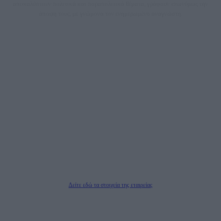
αποκαλύπτουν πολιτικά και παραπολιτικά θέματα, γράφουν επωνύμως την
άποψη τους, με γνώμονα τον ενημερωμένο αναγνώστη.
DAILYPOST.GR – ΤΑΥΤΌΤΗΤΑ
Ιδιοκτήτρια εταιρεία: «ΝΟΗΣΙΣ ΙΚΕ»
Έδρα: Δήμος Αμαρουσίου Αττικής, Αγ. Αθανασίου αρ. 21, Τ.Κ. 15125
ΑΦΜ: 801093076, Δ.Ο.Υ.: ΚΕΦΟΔΕ ΑΤΤΙΚΗΣ, E-mail: press@dailypost.gr, Τηλ.
επικοινωνίας: 2108066997
Νόμιμος Εκπρόσωπος: Ζαχαρός Σταμάτης
Μέτοχοι: Ζαχαρός Σταμάτης, Κουβαράς Γεώργιος, ΥΠΗΡΕΣΙΕΣ ΠΡΟΗΓΜΕΝΗΣ
ΤΕΧΝΟΛΟΓΙΑΣ ΠΑΡΑΓΩΓΗΣ ΟΠΤΙΚΟΑΚΟΥΣΤΙΚΩΝ ΜΕΣΩΝ ΜΕΛΕΤΩΝ ΚΑΙ
ΠΑΡΟΧΗΣ ΥΠΗΡΕΣΙΩΝ PLD PLUS ΑΝΩΝ ΕΤΑΙΡΙΑ
Δικαιούχος του ονόματος τομέα (dailypost.gr): ΝΟΗΣΙΣ ΙΚΕ
Διευθυντής/Διαχειριστής: Ζαχαρός Σταμάτης
Διευθυντής Σύνταξης: Ρενάτο Λέκκα
Δείτε εδώ τα στοιχεία της εταιρείας