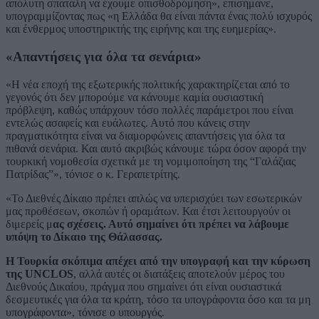
απόλυτη σπατάλη να έχουμε οπισθοδρόμηση», επισήμανε,
υπογραμμίζοντας πως «η Ελλάδα θα είναι πάντα ένας πολύ ισχυρός
και ένθερμος υποστηρικτής της ειρήνης και της ευημερίας».
«Απαντήσεις για όλα τα σενάρια»
«Η νέα εποχή της εξωτερικής πολιτικής χαρακτηρίζεται από το
γεγονός ότι δεν μπορούμε να κάνουμε καμία ουσιαστική
πρόβλεψη, καθώς υπάρχουν τόσο πολλές παράμετροι που είναι
εντελώς ασαφείς και ευάλωτες. Αυτό που κάνεις στην
πραγματικότητα είναι να διαμορφώνεις απαντήσεις για όλα τα
πιθανά σενάρια. Και αυτό ακριβώς κάνουμε τώρα όσον αφορά την
τουρκική νομοθεσία σχετικά με τη νομιμοποίηση της “Γαλάζιας
Πατρίδας”», τόνισε ο κ. Γεραπετρίτης.
«Το Διεθνές Δίκαιο πρέπει απλώς να υπερισχύει των εσωτερικών
μας προθέσεων, σκοπών ή οραμάτων. Και έτσι λειτουργούν οι
διμερείς μ
ας σχέσεις. Αυτό σημαίνει ότι πρέπει να λάβουμε
υπόψη το Δίκαιο της Θάλασσας.
Η Τουρκία σκόπιμα απέχει από την υπογραφή και την κύρωση
της UNCLOS
, αλλά αυτές οι διατάξεις αποτελούν μέρος του
Διεθνούς Δικαίου, πράγμα που σημαίνει ότι είναι ουσιαστικά
δεσμευτικές για όλα τα κράτη, τόσο τα υπογράφοντα όσο και τα μη
υπογράφοντα», τόνισε ο υπουργός.