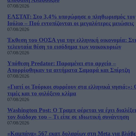
07/08/2026
ΕΛΣΤΑΤ: Στο 3,4% υποχώρησε ο πληθωρισμός τον
Ιούλιο – Πού εντοπίζονται οι μεγαλύτερες μειώσεις
07/08/2026
Έκθεση του ΟΟΣΑ για την ελληνική οικονομία: Στ
τελευταία θέση το εισόδημα των νοικοκυριών
07/08/2026
Υπόθεση Predator: Παραμένει στο αρχείο –
Απορρίφθηκαν τα αιτήματα Σαμαρά και Σπίρτζη
07/08/2026
«Γιατί οι Τούρκοι συρρέουν στα ελληνικά νησιά;»: 
τιμές και το φιλόξενο κλίμα
07/08/2026
Washington Post: Ο Τραμπ φέρεται να έχει διαλέξε
τον διάδοχο του – Τι είπε σε ιδιωτική συνάντηση
07/08/2026
«Καμπάνα» 567 εκατ δολαρίων στη Meta για βλάβε