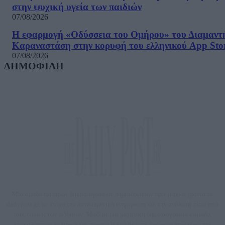
στην ψυχική υγεία των παιδιών
07/08/2026
Η εφαρμογή «Οδύσσεια του Ομήρου» του Διαμαντ
Καραναστάση στην κορυφή του ελληνικού App Sto
07/08/2026
ΔΗΜΟΦΙΛΗ
Μία ομάδα έμπειρων δημοσιογράφων δημιούργησαν πριν μερικά χρόνια το
dailypost.gr, με στόχο την αντικειμενική ενημέρωση και την ανάλυση πίσω από
τους τίτλους των ειδήσεων. Μαζί με μια μαχητική δημοσιογραφική ομάδα,
αποκαλύπτουν πολιτικά και παραπολιτικά θέματα, γράφουν επωνύμως την