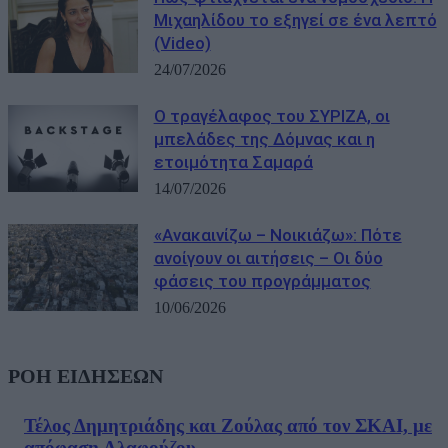
Μιχαηλίδου το εξηγεί σε ένα λεπτό
(Video)
24/07/2026
Ο τραγέλαφος του ΣΥΡΙΖΑ, οι
μπελάδες της Δόμνας και η
ετοιμότητα Σαμαρά
14/07/2026
«Ανακαινίζω – Νοικιάζω»: Πότε
ανοίγουν οι αιτήσεις – Οι δύο
φάσεις του προγράμματος
10/06/2026
ΡΟΗ ΕΙΔΗΣΕΩΝ
Τέλος Δημητριάδης και Ζούλας από τον ΣΚΑΙ, με
απόφαση Αλαφούζου