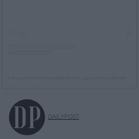
Η δημοσίευση κοινοποιήθηκε από το χρήστη Domna Michailidou (@domna_michailidou)
DAILYPOST