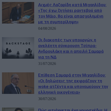
Αιχμές Λαζαρίδη κατά Μιχαηλίδου:
«Της έχω ζητήσει ραντεβού από
τον Μάιο, θα είναι απασχολημένη
με τη συμπερίληψη»
04/08/2026
Οι διακοπές των υπουργών, η
ανελέητη σύγκρουση Τσίπρα-
Ανδρουλάκη και η απειλή Σαμαρά
για τη ΝΔ
31/07/2026
Eπίθεση Σαμαρά στην Μιχαηλίδου:
«Οι δηλώσεις της εκφράζουν τη
woke ατζέντα και υπονομεύουν την
ελληνική οικογένεια»
30/07/2026
Πώς φτιάχνεται ένα νομοσχέδιο: Η