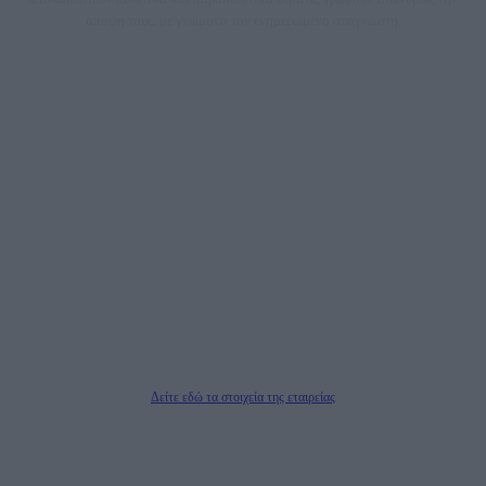
άποψη τους, με γνώμονα τον ενημερωμένο αναγνώστη.
DAILYPOST.GR – ΤΑΥΤΌΤΗΤΑ
Ιδιοκτήτρια εταιρεία: «ΝΟΗΣΙΣ ΙΚΕ»
Έδρα: Δήμος Αμαρουσίου Αττικής, Αγ. Αθανασίου αρ. 21, Τ.Κ. 15125
ΑΦΜ: 801093076, Δ.Ο.Υ.: ΚΕΦΟΔΕ ΑΤΤΙΚΗΣ, E-mail: press@dailypost.gr, Τηλ.
επικοινωνίας: 2108066997
Νόμιμος Εκπρόσωπος: Ζαχαρός Σταμάτης
Μέτοχοι: Ζαχαρός Σταμάτης, Κουβαράς Γεώργιος, ΥΠΗΡΕΣΙΕΣ ΠΡΟΗΓΜΕΝΗΣ
ΤΕΧΝΟΛΟΓΙΑΣ ΠΑΡΑΓΩΓΗΣ ΟΠΤΙΚΟΑΚΟΥΣΤΙΚΩΝ ΜΕΣΩΝ ΜΕΛΕΤΩΝ ΚΑΙ
ΠΑΡΟΧΗΣ ΥΠΗΡΕΣΙΩΝ PLD PLUS ΑΝΩΝ ΕΤΑΙΡΙΑ
Δικαιούχος του ονόματος τομέα (dailypost.gr): ΝΟΗΣΙΣ ΙΚΕ
Διευθυντής/Διαχειριστής: Ζαχαρός Σταμάτης
Διευθυντής Σύνταξης: Ρενάτο Λέκκα
Δείτε εδώ τα στοιχεία της εταιρείας