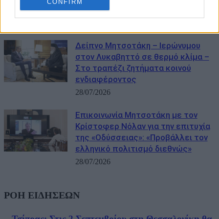
CONFIRM
διακινητές»
29/07/2026
Δείπνο Μητσοτάκη – Ιερώνυμου
στον Λυκαβηττό σε θερμό κλίμα –
Στο τραπέζι ζητήματα κοινού
ενδιαφέροντος
28/07/2026
Επικοινωνία Μητσοτάκη με τον
Κρίστοφερ Νόλαν για την επιτυχία
της «Οδύσσειας»: «Προβάλλει τον
ελληνικό πολιτισμό διεθνώς»
28/07/2026
ΡΟΗ ΕΙΔΗΣΕΩΝ
Τσίπρας: Στις 2 Σεπτεμβρίου στη Θεσσαλονίκη θα