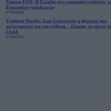
Έρευνα ΕΟΤ: Η Ελλάδα στις κορυφαίες επιλογές τ
Ευρωπαίων ταξιδιωτών
07/08/2026
Υπόθεση Marfin: Στην Εισαγγελία η 46χρονη που
κατηγορείται για την επίθεση – Πέρασε τη νύχτα σ
ΓΑΔΑ
07/08/2026
Μία ομάδα έμπειρων δημοσιογράφων δημιούργησαν πριν μερικά χρόνια το
dailypost.gr, με στόχο την αντικειμενική ενημέρωση και την ανάλυση πίσω από
τους τίτλους των ειδήσεων. Μαζί με μια μαχητική δημοσιογραφική ομάδα,
αποκαλύπτουν πολιτικά και παραπολιτικά θέματα, γράφουν επωνύμως την
άποψη τους, με γνώμονα τον ενημερωμένο αναγνώστη.
DAILYPOST.GR – ΤΑΥΤΌΤΗΤΑ
Ιδιοκτήτρια εταιρεία: «ΝΟΗΣΙΣ ΙΚΕ»
Έδρα: Δήμος Αμαρουσίου Αττικής, Αγ. Αθανασίου αρ. 21, Τ.Κ. 15125