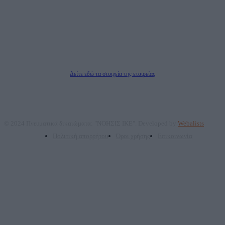
ΑΦΜ: 801093076, Δ.Ο.Υ.: ΚΕΦΟΔΕ ΑΤΤΙΚΗΣ, E-mail: press@dailypost.gr, Τηλ.
επικοινωνίας: 2108066997
Νόμιμος Εκπρόσωπος: Ζαχαρός Σταμάτης
Μέτοχοι: Ζαχαρός Σταμάτης, Κουβαράς Γεώργιος, ΥΠΗΡΕΣΙΕΣ ΠΡΟΗΓΜΕΝΗΣ
ΤΕΧΝΟΛΟΓΙΑΣ ΠΑΡΑΓΩΓΗΣ ΟΠΤΙΚΟΑΚΟΥΣΤΙΚΩΝ ΜΕΣΩΝ ΜΕΛΕΤΩΝ ΚΑΙ
ΠΑΡΟΧΗΣ ΥΠΗΡΕΣΙΩΝ PLD PLUS ΑΝΩΝ ΕΤΑΙΡΙΑ
Δικαιούχος του ονόματος τομέα (dailypost.gr): ΝΟΗΣΙΣ ΙΚΕ
Διευθυντής/Διαχειριστής: Ζαχαρός Σταμάτης
Διευθυντής Σύνταξης: Ρενάτο Λέκκα
Δείτε εδώ τα στοιχεία της εταιρείας
© 2024 Πνευματικά δικαιώματα: "ΝΟΗΣΙΣ ΙΚΕ". Developed by
Webalists
Πολιτική απορρήτου
Όροι χρήσης
Επικοινωνία