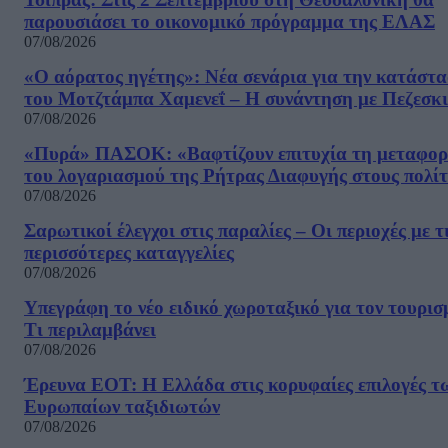
παρουσιάσει το οικονομικό πρόγραμμα της ΕΛΑΣ
07/08/2026
«Ο αόρατος ηγέτης»: Νέα σενάρια για την κατάστ
του Μοτζτάμπα Χαμενεΐ – Η συνάντηση με Πεζεσκ
07/08/2026
«Πυρά» ΠΑΣΟΚ: «Βαφτίζουν επιτυχία τη μεταφο
του λογαριασμού της Ρήτρας Διαφυγής στους πολίτ
07/08/2026
Σαρωτικοί έλεγχοι στις παραλίες – Οι περιοχές με τ
περισσότερες καταγγελίες
07/08/2026
Υπεγράφη το νέο ειδικό χωροταξικό για τον τουρισ
Τι περιλαμβάνει
07/08/2026
Έρευνα ΕΟΤ: Η Ελλάδα στις κορυφαίες επιλογές τ
Ευρωπαίων ταξιδιωτών
07/08/2026