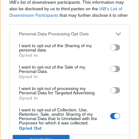
IAB’s list of downstream participants. This information may
για τη ΝΔ
also be disclosed by us to third parties on the
IAB’s List of
31/07/2026
Downstream Participants
that may further disclose it to other
third parties.
Μητσοτάκης: «Αυξάνεται στα 6.000
Personal Data Processing Opt Outs
ευρώ τον χρόνο το αφορολόγητο
για τα φιλοδωρήματα μέσω
I want to opt-out of the Sharing of my
ηλεκτρονικών πληρωμών»
personal data.
Opted In
31/07/2026
I want to opt-out of the Sale of my
Personal Data.
Μητσοτάκης: «Φόρος τιμής στους
Opted In
πεσόντες πυροσβέστες – Ο
Αύγουστος θα είναι δύσκολος,
I want to opt-out of processing my
Personal Data for Targeted Advertising.
ενισχύουμε την Πολιτική
Opted In
Προστασία»
30/07/2026
I want to opt-out of Collection, Use,
Retention, Sale, and/or Sharing of my
Personal Data that Is Unrelated with the
Purposes for which it was collected.
Μητσοτάκης από Αγαθονήσι: «Να
Opted Out
αισθάνονται ασφαλείς οι νησιώτες
– Θα εμποδίσουμε τους άθλιους