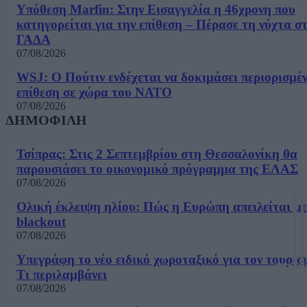
Υπόθεση Marfin: Στην Εισαγγελία η 46χρονη που
κατηγορείται για την επίθεση – Πέρασε τη νύχτα σ
ΓΑΔΑ
07/08/2026
WSJ: Ο Πούτιν ενδέχεται να δοκιμάσει περιορισμέ
επίθεση σε χώρα του ΝΑΤΟ
07/08/2026
ΔΗΜΟΦΙΛΗ
Τσίπρας: Στις 2 Σεπτεμβρίου στη Θεσσαλονίκη θα
παρουσιάσει το οικονομικό πρόγραμμα της ΕΛΑΣ
07/08/2026
Ολική έκλειψη ηλίου: Πώς η Ευρώπη απειλείται με
blackout
07/08/2026
Υπεγράφη το νέο ειδικό χωροταξικό για τον τουρισ
Τι περιλαμβάνει
07/08/2026