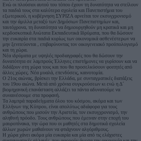
Ενώ οι πλούσιοι αυτού του τόπου έχουν τη δυνατότητα να στείλουν
τα παιδιά τους στα καλύτερα σχολεία και Πανεπιστήμια του
εξωτερικού, η κυβέρνηση ΣΥΡΙΖΑ αρνείται τον εκσυγχρονισμό
και την άμιλλα μεταξύ των Δημόσιων Πανεπιστημίων και,
ταυτόχρονα, τη δυνατότητα να δημιουργηθούν μη κρατικά και μη
κερδοσκοπικά Ανώτατα Εκπαιδευτικά Ιδρύματα, που θα δώσουν
την ευκαιρία στα παιδιά κυρίως των οικονομικά ασθενέστερων να
μην ξενιτεύονται , επιβαρύνοντας τον οικογενειακό προϋπολογισμό
και τη χώρα.
Νέα ιδρύματα με υψηλές προδιαγραφές που θα δώσουν την
δυνατότητα σε λαμπρούς Έλληνες επιστήμονες να γυρίσουν και να
διδάξουν στη χώρα τους και που θα προσελκύσουν φοιτητές από
άλλες χώρες. Νέα μυαλά, επενδύσεις, καινοτομία.
Ο 21ος αιώνας, βρίσκει την Ελλάδα, με συνταγματικές διατάξεις
του 19ου αιώνα. Μετά από χρόνια συγκρούσεων κι ενώ η Δ´
βιομηχανική επανάσταση αλλάζει τα πάντα αδυνατούμε να
συναινέσουμε στα προφανή.
Τα λαμπρά παραδείγματα όλου του κόσμου, ακόμα και των
Ελλήνων της Κύπρου, είναι απολύτως αδιάφορα για τους
ανθρώπους που μισούν την Αριστεία, τον εκσυγχρονισμό, την
αληθινή πρόοδο. Τους ανθρώπους που έμειναν στην εποχή του
μαυροπίνακα, την ώρα που οι μαθητές στα δημοτικά σχολεία
άλλων χωρών μαθαίνουν να φτιάχνουν αλγόριθμους.
Η χώρα χάνει ακόμα μία ευκαιρία και μία από τις ελάχιστες
συνταγματικές αλλαγές, που αφορούν άμεσα την οικονομία και την