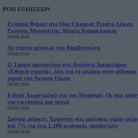
ΡΟΗ ΕΙΔΗΣΕΩΝ
Evening Report στο One Channel: Ρενάτο Λέκκα,
Γιώργος Μουρούτης, Μαρία Καρακλιούμη
08/08/2026
Το σπάνιο μέταλλο του Βαρβιτσιώτη
08/08/2026
Ο Τραμπ προσφεύγει στο Ανώτατο Δικαστήριο:
«Εθνική ντροπή», λέει για το μπλόκο στην αίθουσα
χορού του Λευκού Οίκου
08/08/2026
Ειδικό Χωροταξικό για τον Τουρισμό: Οι νέοι κανό
για επενδύσεις και νησιά
08/08/2026
Σούπερ μάρκετ: Έρχονται νέες μειώσεις τιμών μέχρ
και 7% για έως 1.100 κωδικούς προϊόντων»
08/08/2026