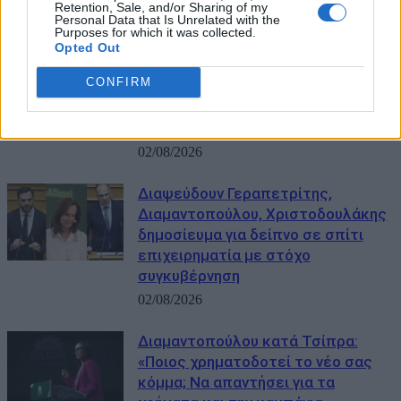
Retention, Sale, and/or Sharing of my
Personal Data that Is Unrelated with the
ΜΠΟΡΕΙ ΝΑ ΣΑΣ ΕΝΔΙΑΦΕΡΕΙ
Purposes for which it was collected.
Opted Out
Το… επιδόρπιο του δείπνου που
CONFIRM
διαψεύστηκε και η μακρά
τηλεοπτική προεκλογική
περίοδος
02/08/2026
Διαψεύδουν Γεραπετρίτης,
Διαμαντοπούλου, Χριστοδουλάκης
δημοσίευμα για δείπνο σε σπίτι
επιχειρηματία με στόχο
συγκυβέρνηση
02/08/2026
Διαμαντοπούλου κατά Τσίπρα:
«Ποιος χρηματοδοτεί το νέο σας
κόμμα; Να απαντήσει για τα