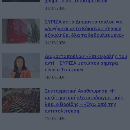
χρήματα και την καμπάνια»
31/07/2026
ΣΥΡΙΖΑ κατά Διαμαντοπούλου για
«Αυγή» και «Στο Κόκκινο»: «Έχουν
εξοφληθεί όλα τα δεδουλευμένα»
31/07/2026
Διαμαντοπούλου: «Επικεφαλής του
αντί – ΣΥΡΙΖΑ μετώπου σήμερα
είναι ο Τσίπρας»
18/07/2026
Συνταγματική Αναθεώρηση: «Η
συζήτηση υπήρξε υποδειγματική»,
λέει ο Βορίδης – «Όχι» από την
αντιπολίτευση
15/07/2026