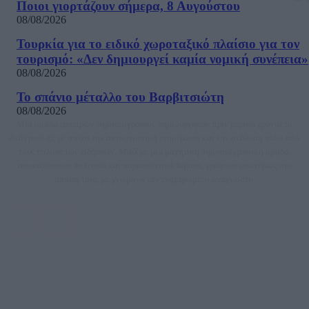
Ποιοι γιορτάζουν σήμερα, 8 Αυγούστου
08/08/2026
Τουρκία για το ειδικό χωροταξικό πλαίσιο για τον
τουρισμό: «Δεν δημιουργεί καμία νομική συνέπεια»
08/08/2026
Το σπάνιο μέταλλο του Βαρβιτσιώτη
08/08/2026
Μία ομάδα έμπειρων δημοσιογράφων δημιούργησαν πριν μερικά χρόνια το
dailypost.gr, με στόχο την αντικειμενική ενημέρωση και την ανάλυση πίσω από
τους τίτλους των ειδήσεων. Μαζί με μια μαχητική δημοσιογραφική ομάδα,
αποκαλύπτουν πολιτικά και παραπολιτικά θέματα, γράφουν επωνύμως την
άποψη τους, με γνώμονα τον ενημερωμένο αναγνώστη.
DAILYPOST.GR – ΤΑΥΤΌΤΗΤΑ
Ιδιοκτήτρια εταιρεία: «ΝΟΗΣΙΣ ΙΚΕ»