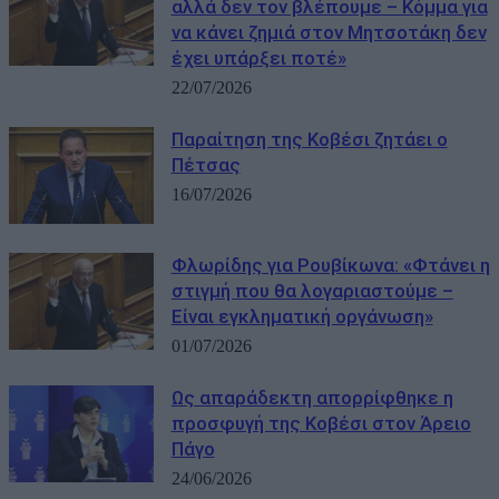
αλλά δεν τον βλέπουμε – Κόμμα για
να κάνει ζημιά στον Μητσοτάκη δεν
έχει υπάρξει ποτέ»
22/07/2026
Παραίτηση της Κοβέσι ζητάει ο
Πέτσας
16/07/2026
Φλωρίδης για Ρουβίκωνα: «Φτάνει η
στιγμή που θα λογαριαστούμε –
Είναι εγκληματική οργάνωση»
01/07/2026
Ως απαράδεκτη απορρίφθηκε η
προσφυγή της Κοβέσι στον Άρειο
Πάγο
24/06/2026