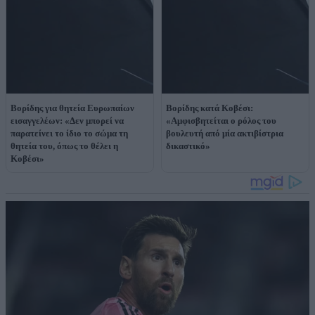
Βορίδης για θητεία Ευρωπαίων
Βορίδης κατά Κοβέσι:
εισαγγελέων: «Δεν μπορεί να
«Αμφισβητείται ο ρόλος του
παρατείνει το ίδιο το σώμα τη
βουλευτή από μία ακτιβίστρια
θητεία του, όπως το θέλει η
δικαστικό»
Κοβέσι»