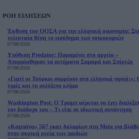
ΡΟΗ ΕΙΔΗΣΕΩΝ
Έκθεση του ΟΟΣΑ για την ελληνική οικονομία: Στ
τελευταία θέση το εισόδημα των νοικοκυριών
07/08/2026
Υπόθεση Predator: Παραμένει στο αρχείο –
Απορρίφθηκαν τα αιτήματα Σαμαρά και Σπίρτζη
07/08/2026
«Γιατί οι Τούρκοι συρρέουν στα ελληνικά νησιά;»: 
τιμές και το φιλόξενο κλίμα
07/08/2026
Washington Post: Ο Τραμπ φέρεται να έχει διαλέξε
τον διάδοχο του – Τι είπε σε ιδιωτική συνάντηση
07/08/2026
«Καμπάνα» 567 εκατ δολαρίων στη Meta για βλάβε
στην ψυχική υγεία των παιδιών