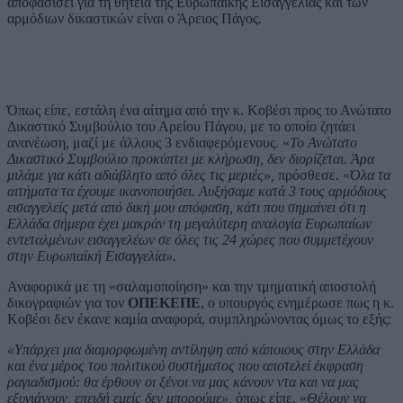
αποφασίσει για τη θητεία της Ευρωπαϊκής Εισαγγελίας και των
αρμόδιων δικαστικών είναι ο Άρειος Πάγος.
Όπως είπε, εστάλη ένα αίτημα από την κ. Κοβέσι προς το Ανώτατο
Δικαστικό Συμβούλιο του Αρείου Πάγου, με το οποίο ζητάει
ανανέωση, μαζί με άλλους 3 ενδιαφερόμενους. «
Το Ανώτατο
Δικαστικό Συμβούλιο προκύπτει με κλήρωση, δεν διορίζεται. Άρα
μιλάμε για κάτι αδιάβλητο από όλες τις μεριές»,
πρόσθεσε. «
Όλα τα
αιτήματα τα έχουμε ικανοποιήσει. Αυξήσαμε κατά 3 τους αρμόδιους
εισαγγελείς μετά από δική μου απόφαση, κάτι που σημαίνει ότι η
Ελλάδα σήμερα έχει μακράν τη μεγαλύτερη αναλογία Ευρωπαίων
εντεταλμένων εισαγγελέων σε όλες τις 24 χώρες που συμμετέχουν
στην Ευρωπαϊκή Εισαγγελία».
Αναφορικά με τη «σαλαμοποίηση» και την τμηματική αποστολή
δικογραφιών για τον
ΟΠΕΚΕΠΕ
, ο υπουργός ενημέρωσε πως η κ.
Κοβέσι δεν έκανε καμία αναφορά, συμπληρώνοντας όμως το εξής:
«Υπάρχει μια διαμορφωμένη αντίληψη από κάποιους στην Ελλάδα
και ένα μέρος του πολιτικού συστήματος που αποτελεί έκφραση
ραγιαδισμού: θα έρθουν οι ξένοι να μας κάνουν ντα και να μας
εξυγιάνουν, επειδή εμείς δεν μπορούμε»,
όπως είπε. «
Θέλουν να