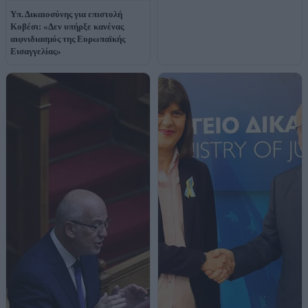
Υπ. Δικαιοσύνης για επιστολή
Κοβέσι: «Δεν υπήρξε κανένας
αιφνιδιασμός της Ευρωπαϊκής
Εισαγγελίας»