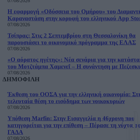
07/08/2026
Η εφαρμογή «Οδύσσεια του Ομήρου» του Διαμαντ
Καραναστάση στην κορυφή του ελληνικού App Sto
07/08/2026
Τσίπρας: Στις 2 Σεπτεμβρίου στη Θεσσαλονίκη θα
παρουσιάσει το οικονομικό πρόγραμμα της ΕΛΑΣ
07/08/2026
«Ο αόρατος ηγέτης»: Νέα σενάρια για την κατάστ
του Μοτζτάμπα Χαμενεΐ – Η συνάντηση με Πεζεσκ
07/08/2026
ΔΗΜΟΦΙΛΗ
Έκθεση του ΟΟΣΑ για την ελληνική οικονομία: Στ
τελευταία θέση το εισόδημα των νοικοκυριών
07/08/2026
Υπόθεση Marfin: Στην Εισαγγελία η 46χρονη που
κατηγορείται για την επίθεση – Πέρασε τη νύχτα σ
ΓΑΔΑ
07/08/2026