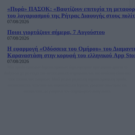
«Πυρά» ΠΑΣΟΚ: «Βαφτίζουν επιτυχία τη μεταφο
του λογαριασμού της Ρήτρας Διαφυγής στους πολίτ
07/08/2026
Ποιοι γιορτάζουν σήμερα, 7 Αυγούστου
07/08/2026
Η εφαρμογή «Οδύσσεια του Ομήρου» του Διαμαντ
Καραναστάση στην κορυφή του ελληνικού App Sto
07/08/2026
Μία ομάδα έμπειρων δημοσιογράφων δημιούργησαν πριν μερικά χρόνια το
dailypost.gr, με στόχο την αντικειμενική ενημέρωση και την ανάλυση πίσω από
τους τίτλους των ειδήσεων. Μαζί με μια μαχητική δημοσιογραφική ομάδα,
αποκαλύπτουν πολιτικά και παραπολιτικά θέματα, γράφουν επωνύμως την
άποψη τους, με γνώμονα τον ενημερωμένο αναγνώστη.
DAILYPOST.GR – ΤΑΥΤΌΤΗΤΑ