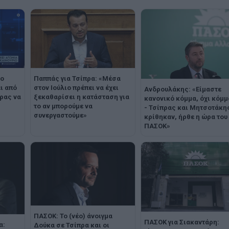
ιο
Παππάς για Τσίπρα: «Μέσα
ι από
στον Ιούλιο πρέπει να έχει
Ανδρουλάκης: «Είμαστε
πρας να
ξεκαθαρίσει η κατάσταση για
κανονικό κόμμα, όχι κόμμ
το αν μπορούμε να
- Τσίπρας και Μητσοτάκη
συνεργαστούμε»
κρίθηκαν, ήρθε η ώρα του
ΠΑΣΟΚ»
ΠΑΣΟΚ: Το (νέο) άνοιγμα
ΠΑΣΟΚ για Σιακαντάρη:
α:
Δούκα σε Τσίπρα και οι