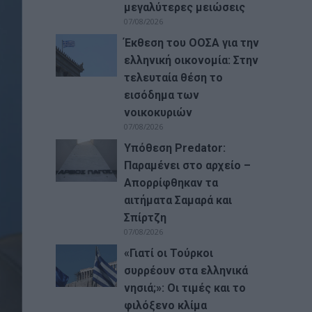
μεγαλύτερες μειώσεις
07/08/2026
Έκθεση του ΟΟΣΑ για την
ελληνική οικονομία: Στην
τελευταία θέση το
εισόδημα των
νοικοκυριών
07/08/2026
Υπόθεση Predator:
Παραμένει στο αρχείο –
Απορρίφθηκαν τα
αιτήματα Σαμαρά και
Σπίρτζη
07/08/2026
«Γιατί οι Τούρκοι
συρρέουν στα ελληνικά
νησιά;»: Οι τιμές και το
φιλόξενο κλίμα