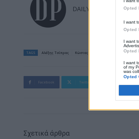
I want t
DAILYPOST
Opted 
I want t
Opted 
I want 
Advertis
Opted 
TAGS
Αλέξης Τσίπρας
Κώστας Γαβρόγλου
I want t
of my P
was col
Opted 
Facebook
Twitter
Pinterest
Σχετικά άρθρα