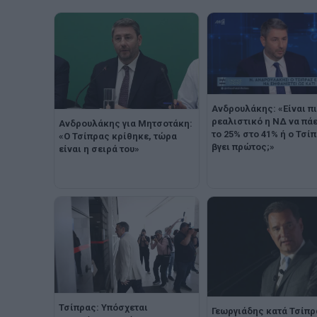
Ανδρουλάκης: «Είναι π
ρεαλιστικό η ΝΔ να πάε
Ανδρουλάκης για Μητσοτάκη:
το 25% στο 41% ή ο Τσί
«Ο Τσίπρας κρίθηκε, τώρα
βγει πρώτος;»
είναι η σειρά του»
Τσίπρας: Υπόσχεται
Γεωργιάδης κατά Τσίπρ