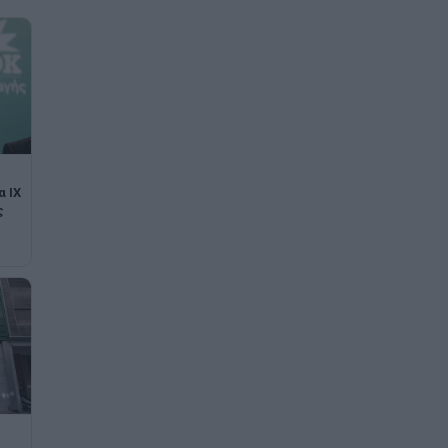
α ΙΧ
ς