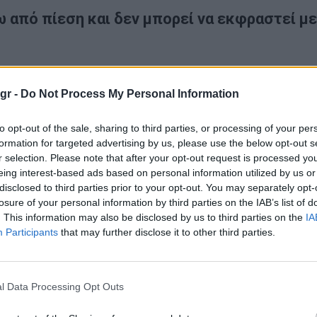
 από πίεση και δεν μπορεί να εκφραστεί με
ΠΑΣΟΚ στον Αλέξη Τσίπρα, ότι βοηθάει τον Μητσοτάκη, ο κ
είναι κάτω από πίεση και δεν μπορεί να εκφραστεί με σο
gr -
Do Not Process My Personal Information
to opt-out of the sale, sharing to third parties, or processing of your per
formation for targeted advertising by us, please use the below opt-out s
ς που δίνουν τη δεύτερη θέση στο νέο κόμμα Τσίπρας ο 
r selection. Please note that after your opt-out request is processed y
υθούμε τις δημοσκοπήσεις, αλλά δεν είναι το βασικό
eing interest-based ads based on personal information utilized by us or
α πράγματα και οργανώνουμε τις θέσεις μας. Μας ενδιαφέ
disclosed to third parties prior to your opt-out. You may separately opt-
losure of your personal information by third parties on the IAB’s list of
το ένα είναι η ακρίβεια και το άλλο είναι ένα θέμα ηθικ
. This information may also be disclosed by us to third parties on the
IA
ιη φορολόγηση η οποία αυτή τη στιγμή δεν υπάρχει στη χώ
Participants
that may further disclose it to other third parties.
, άρα διαφάνεια και έμφαση στο κοινωνικό κράτος».
l Data Processing Opt Outs