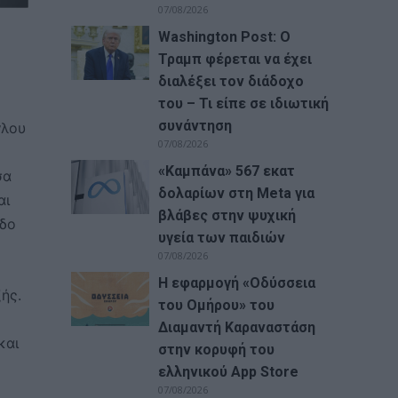
07/08/2026
Washington Post: Ο
Τραμπ φέρεται να έχει
διαλέξει τον διάδοχο
του – Τι είπε σε ιδιωτική
συνάντηση
γλου
07/08/2026
«Καμπάνα» 567 εκατ
σα
δολαρίων στη Meta για
αι
βλάβες στην ψυχική
οδο
υγεία των παιδιών
07/08/2026
Η εφαρμογή «Οδύσσεια
ής.
του Ομήρου» του
ο
Διαμαντή Καραναστάση
και
στην κορυφή του
ελληνικού App Store
07/08/2026