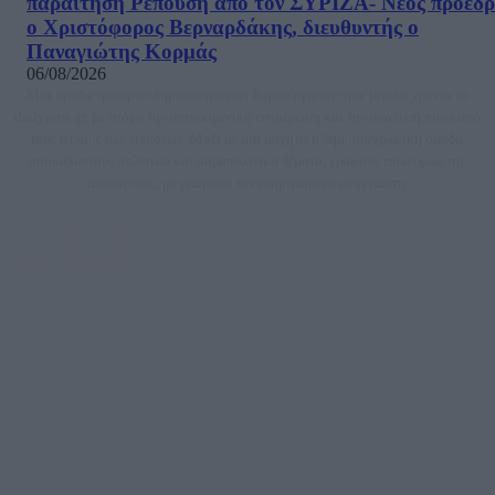
παραίτηση Ρεπούση από τον ΣΥΡΙΖΑ- Νέος πρόεδρ
ο Χριστόφορος Βερναρδάκης, διευθυντής ο
Παναγιώτης Κορμάς
06/08/2026
Μία ομάδα έμπειρων δημοσιογράφων δημιούργησαν πριν μερικά χρόνια το
dailypost.gr, με στόχο την αντικειμενική ενημέρωση και την ανάλυση πίσω από
τους τίτλους των ειδήσεων. Μαζί με μια μαχητική δημοσιογραφική ομάδα,
αποκαλύπτουν πολιτικά και παραπολιτικά θέματα, γράφουν επωνύμως την
άποψη τους, με γνώμονα τον ενημερωμένο αναγνώστη.
DAILYPOST.GR – ΤΑΥΤΌΤΗΤΑ
Ιδιοκτήτρια εταιρεία: «ΝΟΗΣΙΣ ΙΚΕ»
Έδρα: Δήμος Αμαρουσίου Αττικής, Αγ. Αθανασίου αρ. 21, Τ.Κ. 15125
ΑΦΜ: 801093076, Δ.Ο.Υ.: ΚΕΦΟΔΕ ΑΤΤΙΚΗΣ, E-mail: press@dailypost.gr, Τηλ.
επικοινωνίας: 2108066997
Νόμιμος Εκπρόσωπος: Ζαχαρός Σταμάτης
Μέτοχοι: Ζαχαρός Σταμάτης, Κουβαράς Γεώργιος, ΥΠΗΡΕΣΙΕΣ ΠΡΟΗΓΜΕΝΗΣ
ΤΕΧΝΟΛΟΓΙΑΣ ΠΑΡΑΓΩΓΗΣ ΟΠΤΙΚΟΑΚΟΥΣΤΙΚΩΝ ΜΕΣΩΝ ΜΕΛΕΤΩΝ ΚΑΙ