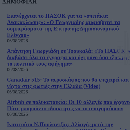
ΔΗΜΟΦΙΛΗ
Επανέρχεται το ΠΑΣΟΚ για τα «σπιτάκια
Ανακύκλωσης»: «Ο Γεωργιάδης αμφισβητεί τα
συμπεράσματα της Επιτροπής Δημοσιονομικού
Ελέγχου»
06/08/2026
Απάντηση Γεωργιάδη σε Τσουκαλά: «Το ΠΑΣΟΚ ν
διαβάσει όλα τα έγγραφα και όχι μόνο όσα εξυπηρε
το πολιτικό τους αφήγημα»
06/08/2026
Canadair 515: Το αεροσκάφος που θα επιχειρεί και
νύχτα στις φωτιές στην Ελλάδα (Video)
06/08/2026
Airbnb σε πολυκατοικία: Οι 10 αλλαγές που έρχοντ
Πότε μπορούν οι ιδιοκτήτες να το απαγορεύσουν
06/08/2026
Ινστιτούτο Ν.Πουλαντζάς: Αλλαγές μετά την