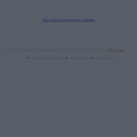
ΠΑΡΟΧΗΣ ΥΠΗΡΕΣΙΩΝ PLD PLUS ΑΝΩΝ ΕΤΑΙΡΙΑ
Δικαιούχος του ονόματος τομέα (dailypost.gr): ΝΟΗΣΙΣ ΙΚΕ
Διευθυντής/Διαχειριστής: Ζαχαρός Σταμάτης
Διευθυντής Σύνταξης: Ρενάτο Λέκκα
Δείτε εδώ τα στοιχεία της εταιρείας
© 2024 Πνευματικά δικαιώματα: "ΝΟΗΣΙΣ ΙΚΕ". Developed by
Webalists
Πολιτική απορρήτου
Όροι χρήσης
Επικοινωνία