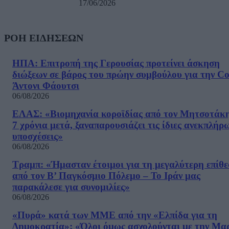
17/06/2026
ΡΟΗ ΕΙΔΗΣΕΩΝ
ΗΠΑ: Επιτροπή της Γερουσίας προτείνει άσκηση
διώξεων σε βάρος του πρώην συμβούλου για την Co
Άντονι Φάουτσι
06/08/2026
ΕΛΑΣ: «Βιομηχανία κοροϊδίας από τον Μητσοτάκ
7 χρόνια μετά, ξαναπαρουσιάζει τις ίδιες ανεκπλήρ
υποσχέσεις»
06/08/2026
Τραμπ: «Ήμασταν έτοιμοι για τη μεγαλύτερη επίθ
από τον Β’ Παγκόσμιο Πόλεμο – Το Ιράν μας
παρακάλεσε για συνομιλίες»
06/08/2026
«Πυρά» κατά των ΜΜΕ από την «Ελπίδα για τη
Δημοκρατία»: «Όλοι όμως ασχολούνται με την Μα