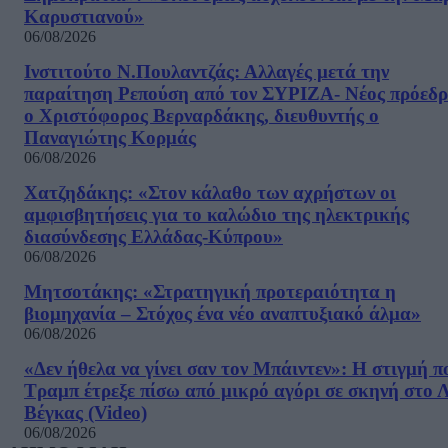
Καρυστιανού»
06/08/2026
Ινστιτούτο Ν.Πουλαντζάς: Αλλαγές μετά την
παραίτηση Ρεπούση από τον ΣΥΡΙΖΑ- Νέος πρόεδρ
ο Χριστόφορος Βερναρδάκης, διευθυντής ο
Παναγιώτης Κορμάς
06/08/2026
Χατζηδάκης: «Στον κάλαθο των αχρήστων οι
αμφισβητήσεις για το καλώδιο της ηλεκτρικής
διασύνδεσης Ελλάδας-Κύπρου»
06/08/2026
Μητσοτάκης: «Στρατηγική προτεραιότητα η
βιομηχανία – Στόχος ένα νέο αναπτυξιακό άλμα»
06/08/2026
«Δεν ήθελα να γίνει σαν τον Μπάιντεν»: Η στιγμή π
Τραμπ έτρεξε πίσω από μικρό αγόρι σε σκηνή στο 
Βέγκας (Video)
06/08/2026