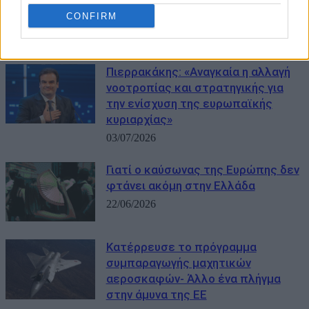
λιγότερο από 30 ημέρες – Οι πιο
CONFIRM
ευάλωτες χώρες
13/07/2026
Πιερρακάκης: «Αναγκαία η αλλαγή
νοοτροπίας και στρατηγικής για
την ενίσχυση της ευρωπαϊκής
κυριαρχίας»
03/07/2026
Γιατί ο καύσωνας της Ευρώπης δεν
φτάνει ακόμη στην Ελλάδα
22/06/2026
Κατέρρευσε το πρόγραμμα
συμπαραγωγής μαχητικών
αεροσκαφών- Άλλο ένα πλήγμα
στην άμυνα της ΕΕ