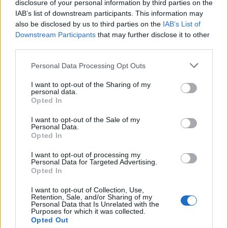
disclosure of your personal information by third parties on the
IAB’s list of downstream participants. This information may
also be disclosed by us to third parties on the
IAB’s List of
Downstream Participants
that may further disclose it to other
ΜΠΟΡΕΙ ΝΑ ΣΑΣ ΕΝΔΙΑΦΕΡΕΙ
third parties.
Reuters: Ενεργειακός συναγερμός
Personal Data Processing Opt Outs
στην Ευρώπη- Χαμηλά αποθέματα
I want to opt-out of the Sharing of my
φυσικού αερίου και ντίζελ πριν από
personal data.
τον χειμώνα
Opted In
27/07/2026
I want to opt-out of the Sale of my
Personal Data.
«Καμπανάκι» επενδυτή του ΝΑΤΟ
Opted In
προς Ευρώπη: «Σταματήστε να
I want to opt-out of processing my
εξαρτάστε από την αμερικανική
Personal Data for Targeted Advertising.
τεχνολογία»
Opted In
17/07/2026
I want to opt-out of Collection, Use,
Retention, Sale, and/or Sharing of my
Personal Data that Is Unrelated with the
Reuters: Η Ευρώπη έχει αποθέματα
Purposes for which it was collected.
αεροπορικών καυσίμων για
Opted Out