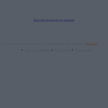
ΤΕΧΝΟΛΟΓΙΑΣ ΠΑΡΑΓΩΓΗΣ ΟΠΤΙΚΟΑΚΟΥΣΤΙΚΩΝ ΜΕΣΩΝ ΜΕΛΕΤΩΝ ΚΑΙ
ΠΑΡΟΧΗΣ ΥΠΗΡΕΣΙΩΝ PLD PLUS ΑΝΩΝ ΕΤΑΙΡΙΑ
Δικαιούχος του ονόματος τομέα (dailypost.gr): ΝΟΗΣΙΣ ΙΚΕ
Διευθυντής/Διαχειριστής: Ζαχαρός Σταμάτης
Διευθυντής Σύνταξης: Ρενάτο Λέκκα
Δείτε εδώ τα στοιχεία της εταιρείας
© 2024 Πνευματικά δικαιώματα: "ΝΟΗΣΙΣ ΙΚΕ". Developed by
Webalists
Πολιτική απορρήτου
Όροι χρήσης
Επικοινωνία