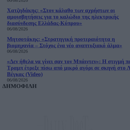
06/08/2026
Χατζηδάκης: «Στον κάλαθο των αχρήστων οι
αμφισβητήσεις για το καλώδιο της ηλεκτρικής
διασύνδεσης Ελλάδας-Κύπρου»
06/08/2026
Μητσοτάκης: «Στρατηγική προτεραιότητα η
βιομηχανία – Στόχος ένα νέο αναπτυξιακό άλμα»
06/08/2026
«Δεν ήθελα να γίνει σαν τον Μπάιντεν»: Η στιγμή π
Τραμπ έτρεξε πίσω από μικρό αγόρι σε σκηνή στο 
Βέγκας (Video)
06/08/2026
ΔΗΜΟΦΙΛΗ