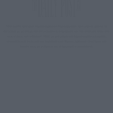
Μία ομάδα έμπειρων δημοσιογράφων δημιούργησαν πριν μερικά χρόνια το
dailypost.gr, με στόχο την αντικειμενική ενημέρωση και την ανάλυση πίσω από
τους τίτλους των ειδήσεων. Μαζί με μια μαχητική δημοσιογραφική ομάδα,
αποκαλύπτουν πολιτικά και παραπολιτικά θέματα, γράφουν επωνύμως την
άποψη τους, με γνώμονα τον ενημερωμένο αναγνώστη.
DAILYPOST.GR – ΤΑΥΤΌΤΗΤΑ
Ιδιοκτήτρια εταιρεία: «ΝΟΗΣΙΣ ΙΚΕ»
Έδρα: Δήμος Αμαρουσίου Αττικής, Αγ. Αθανασίου αρ. 21, Τ.Κ. 15125
ΑΦΜ: 801093076, Δ.Ο.Υ.: ΚΕΦΟΔΕ ΑΤΤΙΚΗΣ, E-mail: press@dailypost.gr, Τηλ.
επικοινωνίας: 2108066997
Νόμιμος Εκπρόσωπος: Ζαχαρός Σταμάτης
Μέτοχοι: Ζαχαρός Σταμάτης, Κουβαράς Γεώργιος, ΥΠΗΡΕΣΙΕΣ ΠΡΟΗΓΜΕΝΗΣ