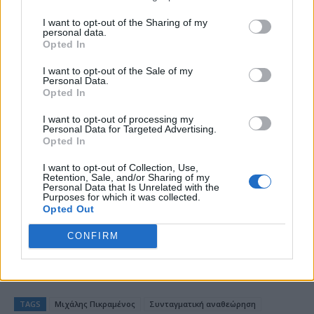
διασκέψεώς του στον δημόσιο διάλογο. Πορίσματα
I want to opt-out of the Sharing of my
που έχουν σκοπό να συμβάλουν στη νηφάλια και
personal data.
Opted In
στοχαστική αναζήτηση λύσεων οι οποίες θα
εμπλουτίσουν το συνταγματικό οικοδόμημα με
I want to opt-out of the Sale of my
Personal Data.
νηφαλιότητα και αίσθημα ευθύνης απέναντι στο
Opted In
ιστορικό παρελθόν της χώρας αλλά και στις
I want to opt-out of processing my
προκλήσεις της εποχής μας».
Personal Data for Targeted Advertising.
Opted In
I want to opt-out of Collection, Use,
Retention, Sale, and/or Sharing of my
Personal Data that Is Unrelated with the
Purposes for which it was collected.
Opted Out
DAILYPOST
CONFIRM
TAGS
Μιχάλης Πικραμένος
Συνταγματική αναθεώρηση