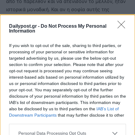
από το παρελθόν και να ατενίσουν το μέλλον, ήταν
ιστορικά μοναδική. Και αν η σοφία αυτής της
συγκυρίας μας συνοδεύει και μας καθοδηγεί ακόμη,
οι συνθήκες που την γέννησαν ούτε μπορεί, ούτε
Dailypost.gr -
Do Not Process My Personal
Information
ευχόμαστε να επαναληφθούν. Επομένως χωρίς τις
ιστορικά ιδιαίτερες περιστάσεις του 1975, οριακές
If you wish to opt-out of the sale, sharing to third parties, or
και σημειακές μόνο βελτιώσεις επιδέχεται το ισχύον
processing of your personal or sensitive information for
συνταγματικό κείμενο. Πέρα από αυτές μάλλον
targeted advertising by us, please use the below opt-out
section to confirm your selection. Please note that after your
ελλοχεύει ο κίνδυνος κλονισμού της ισορροπίας και
opt-out request is processed you may continue seeing
της συνοχής του. Για αυτό και όχι μόνο ο σεβασμός
interest-based ads based on personal information utilized by
και η τήρηση, αλλά και η σεμνότητα ενώπιον του
us or personal information disclosed to third parties prior to
your opt-out. You may separately opt-out of the further
ισχύοντος Συντάγματος είναι, τελικά, ζήτημα
disclosure of your personal information by third parties on the
πατριωτισμού των Ελλήνων.
IAB’s list of downstream participants. This information may
also be disclosed by us to third parties on the
IAB’s List of
Με αυτό το πνεύμα σεμνότητας, σύνεσης, και
Downstream Participants
that may further disclose it to other
third parties.
μετριοπάθειας, το Συμβούλιο της Επικρατείας, εν
Ολομελεία, καταθέτει τα πορίσματα της μελέτης και
Personal Data Processing Opt Outs