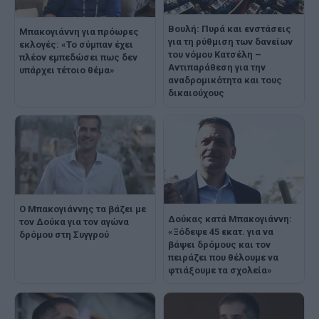
Βουλή: Πυρά και ενστάσεις
Μπακογιάννη για πρόωρες
για τη ρύθμιση των δανείων
εκλογές: «Το σύμπαν έχει
του νόμου Κατσέλη –
πλέον εμπεδώσει πως δεν
Αντιπαράθεση για την
υπάρχει τέτοιο θέμα»
αναδρομικότητα και τους
δικαιούχους
Ο Μπακογιάννης τα βάζει με
Δούκας κατά Μπακογιάννη:
τον Δούκα για τον αγώνα
«Ξόδεψε 45 εκατ. για να
δρόμου στη Συγγρού
βάψει δρόμους και τον
πειράζει που θέλουμε να
φτιάξουμε τα σχολεία»