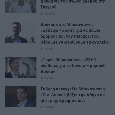
Δούκα για τον αγώνα δρόμου στη
Συγγρού
24/06/2026
Δούκας κατά Μπακογιάννη:
«Ξόδεψε 45 εκατ. για να βάψει
δρόμους και τον πειράζει που
θέλουμε να φτιάξουμε τα σχολεία»
13/06/2026
«Πυρά» Μπακογιάννη: «22+ 1
αλήθειες για το δάνειο – μαμούθ
Δούκα»
12/06/2026
Σοβαρή καταγγελία Μπακογιάννη:
«Ο κ. Δούκας βάζει την Αθήνα σε
μία τροχιά μνημονίων»
11/06/2026