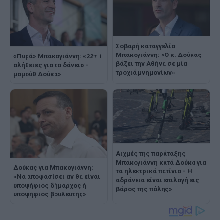
Σοβαρή καταγγελία
Μπακογιάννη: «Ο κ. Δούκας
«Πυρά» Μπακογιάννη: «22+ 1
βάζει την Αθήνα σε μία
αλήθειες για το δάνειο -
τροχιά μνημονίων»
μαμούθ Δούκα»
Αιχμές της παράταξης
Μπακογιάννη κατά Δούκα για
Δούκας για Μπακογιάννη:
τα ηλεκτρικά πατίνια - Η
«Να αποφασίσει αν θα είναι
αδράνεια είναι επιλογή εις
υποψήφιος δήμαρχος ή
βάρος της πόλης»
υποψήφιος βουλευτής»