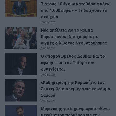
7 στους 10 έχουν καταθέσεις κάτω
από 1.000 ευρώ» – Τι δείχνουν τα
στοιχεία
09/08/2026
Νέα απώλεια για το κόμμα
Καρυστιανού: Αποχώρησε με
αιχμές ο Κώστας Ντουντουλάκης
09/08/2026
Ο απομονωμένος Δούκας και το
«φλερτ» με τον Τσίπρα που
συνεχίζεται
09/08/2026
«Καθημερινή της Κυριακής»: Τον
Σεπτέμβριο πρεμιέρα για το κόμμα
Σαμαρά
09/08/2026
Μαρινάκης για δημογραφικό: «Είναι
μεγαλύτερη πρόκληση για την