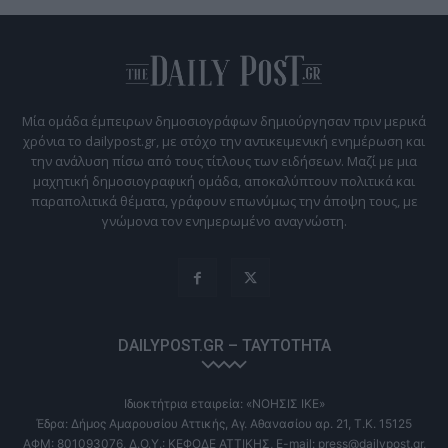
Μία ομάδα έμπειρων δημοσιογράφων δημιούργησαν πριν μερικά
χρόνια το dailypost.gr, με στόχο την αντικειμενική ενημέρωση και
την ανάλυση πίσω από τους τίτλους των ειδήσεων. Μαζί με μια
μαχητική δημοσιογραφική ομάδα, αποκαλύπτουν πολιτικά και
παραπολιτικά θέματα, γράφουν επωνύμως την άποψη τους, με
γνώμονα τον ενημερωμένο αναγνώστη.
DAILYPOST.GR – ΤΑΥΤΌΤΗΤΑ
Ιδιοκτήτρια εταιρεία: «ΝΟΗΣΙΣ ΙΚΕ»
Έδρα: Δήμος Αμαρουσίου Αττικής, Αγ. Αθανασίου αρ. 21, Τ.Κ. 15125
ΑΦΜ: 801093076, Δ.Ο.Υ.: ΚΕΦΟΔΕ ΑΤΤΙΚΗΣ, E-mail: press@dailypost.gr,