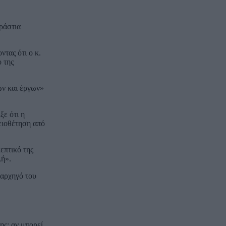
ράστια
τας ότι ο κ.
 της
ων και έργων»
ξε ότι η
ειοθέτηση από
επτικό της
λή».
 αρχηγό του
ς: αν μπορεί