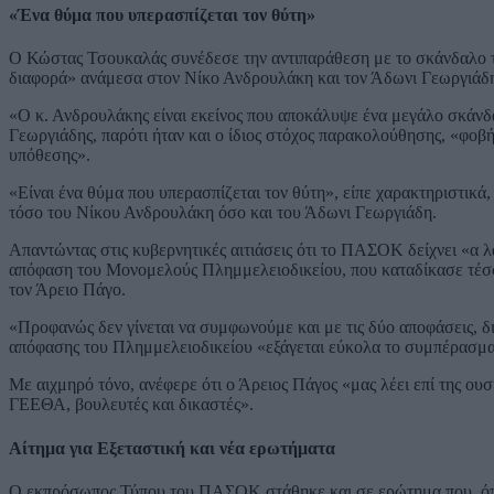
«Ένα θύμα που υπερασπίζεται τον θύτη»
Ο Κώστας Τσουκαλάς συνέδεσε την αντιπαράθεση με το σκάνδαλο τω
διαφορά» ανάμεσα στον Νίκο Ανδρουλάκη και τον Άδωνι Γεωργιάδ
«Ο κ. Ανδρουλάκης είναι εκείνος που αποκάλυψε ένα μεγάλο σκάνδαλ
Γεωργιάδης, παρότι ήταν και ο ίδιος στόχος παρακολούθησης, «φοβή
υπόθεσης».
«Είναι ένα θύμα που υπερασπίζεται τον θύτη», είπε χαρακτηριστικά
τόσο του Νίκου Ανδρουλάκη όσο και του Άδωνι Γεωργιάδη.
Απαντώντας στις κυβερνητικές αιτιάσεις ότι το ΠΑΣΟΚ δείχνει «α 
απόφαση του Μονομελούς Πλημμελειοδικείου, που καταδίκασε τέσσ
τον Άρειο Πάγο.
«Προφανώς δεν γίνεται να συμφωνούμε και με τις δύο αποφάσεις, διό
απόφασης του Πλημμελειοδικείου «εξάγεται εύκολα το συμπέρασμα» 
Με αιχμηρό τόνο, ανέφερε ότι ο Άρειος Πάγος «μας λέει επί της ουσ
ΓΕΕΘΑ, βουλευτές και δικαστές».
Αίτημα για Εξεταστική και νέα ερωτήματα
Ο εκπρόσωπος Τύπου του ΠΑΣΟΚ στάθηκε και σε ερώτημα που, όπω