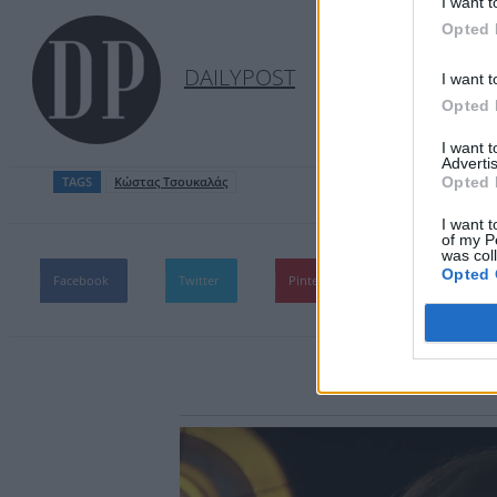
I want t
Opted 
DAILYPOST
I want t
Opted 
I want 
Advertis
Opted 
TAGS
Κώστας Τσουκαλάς
I want t
of my P
was col
Opted 
Facebook
Twitter
Pinterest
WhatsApp