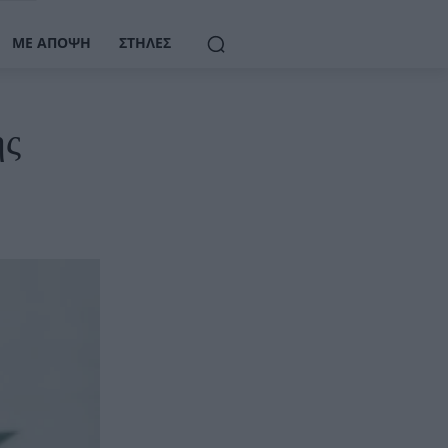
ΜΕ ΆΠΟΨΗ
ΣΤΉΛΕΣ
ης