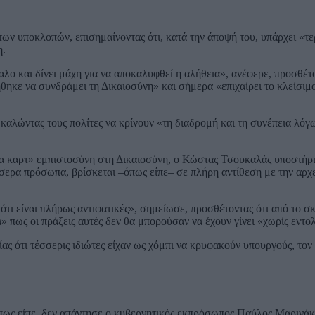
ν υποκλοπών, επισημαίνοντας ότι, κατά την άποψή του, υπάρχει «τε
η.
ο και δίνει μάχη για να αποκαλυφθεί η αλήθεια», ανέφερε, προσθέτον
θηκε να συνδράμει τη Δικαιοσύνη» και σήμερα «επιχαίρει το κλείσιμο
, καλώντας τους πολίτες να κρίνουν «τη διαδρομή και τη συνέπεια λόγ
λα καρτ» εμπιστοσύνη στη Δικαιοσύνη, ο Κώστας Τσουκαλάς υποστήρι
ερα πρόσωπα, βρίσκεται –όπως είπε– σε πλήρη αντίθεση με την αρχ
τι είναι πλήρως αντιφατικές», σημείωσε, προσθέτοντας ότι από το σκ
πως οι πράξεις αυτές δεν θα μπορούσαν να έχουν γίνει «χωρίς εντο
ίας ότι τέσσερις ιδιώτες είχαν ως χόμπι να κρυφακούν υπουργούς, τον
ς είπε, δεν απάντησε ο κυβερνητικός εκπρόσωπος Παύλος Μαρινάκη