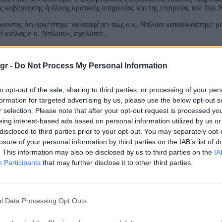
 κυβέρνησης ή άλλης κρατικής υπηρεσίας και της εταιρείας του Ταλ Ν
οντας ότι αρκέστηκε να αναφέρει πως ο κ. Ντίλιαν καταδικάστηκε με
 κιόλας ο κ. Ντίλιαν», σχολίασε.
υποστηρίζοντας ότι στο πρώτο σκέλος της «συμφωνήθηκε ότι ο κ. Ντίλ
πλώνονται».
gr -
Do Not Process My Personal Information
ψης, επικαλούμενος την απόφαση του Πλημμελειοδικείου, τις αναφορέ
, σύμφωνα με τον ίδιο, ανέφερε ο συνήγορος του δημοσιογράφου Θα
to opt-out of the sale, sharing to third parties, or processing of your per
ηση της υπόθεσης.
formation for targeted advertising by us, please use the below opt-out s
r selection. Please note that after your opt-out request is processed y
», υπογράμμισε.
eing interest-based ads based on personal information utilized by us or
ούπη θα καταθέσει αίτημα για τη σύσταση Εξεταστικής Επιτροπής,
disclosed to third parties prior to your opt-out. You may separately opt-
ι Νίκος Δένδιας «να συνδράμουν ως μάρτυρες, αφού δεν παραστάθηκ
losure of your personal information by third parties on the IAB’s list of
. This information may also be disclosed by us to third parties on the
IA
 κατά την ακροαματική διαδικασία, όπως έγγραφα της Εθνικής Τράπεζ
Participants
that may further disclose it to other third parties.
ιχης υπηρεσίας της Βόρειας Μακεδονίας, με συνεργάτη την Intellexa
ς νιώθει αδύναμος και αβοήθητος», τονίζοντας ότι η Δικαιοσύνη οφε
 δίκιο του. «Πλάι στα λεγόμενα της Νέας Δημοκρατίας ότι “ένοχος ένο
l Data Processing Opt Outs