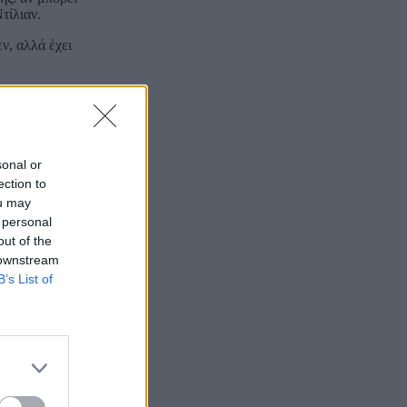
τίλιαν.
ν, αλλά έχει
ιαν δεν θα πάει
ς ότι ο κ.
νάση Κουκάκη
sonal or
ection to
ou may
 personal
 ώστε να
out of the
αν προς
 downstream
B’s List of
ας, καταθέσεις
.
ίλει να
χον ου ποιεί”,