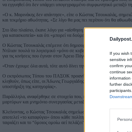
να εγγυηθεί ότι δεν υπάρχει υπογεγραμμένο συμφωνητικό μεταξύ της
«Ο κ. Μαρινάκης δεν απάντησε», είπε ο Κώστας Τσουκαλάς, σημειών
και τεκμήριο αθωότητας. «Σε λίγο θα μας πει περίπου ότι θα αθωωθεί
Στο ίδιο πλαίσιο, έκανε λόγο για «αίσθηση μιας διαπραγμάτευσης», 
για κατασκοπεία» και ότι «μπορεί να δούμε και άλλα σκέλη να ξεδι
Dailypost.
Ο Κώστας Τσουκαλάς επέμεινε ότι δημιουργείται εντύπωση συγκάλυ
Ντίλιαν πουλά το λογισμικό «μόνο σε κυβερνήσεις», αλλά και όσα
If you wish 
για τις κινήσεις που έγιναν στον Άρειο Πάγο πριν από την αρχειοθέτ
sensitive in
confirm you
«Όταν έχουμε όλα αυτά, τότε αυτό δίνει την εντύπωση συγκάλυψης
continue se
Ο εκπρόσωπος Τύπου του ΠΑΣΟΚ προανήγγειλε ότι η Χαριλάου Τρικ
information 
κληθούν, όπως είπε, οι Άδωνις Γεωργιάδης, Κωστής Χατζηδάκης κα
further disc
υποστήριξη της κατηγορίας».
participants
Παράλληλα, αναφέρθηκε σε στοιχεία που, κατά τον ίδιο, προέκυψαν
Downstream 
μαρτύρων και μνημόνιο συνεργασίας μεταξύ της ΕΥΠ και της αντίστο
Κλείνοντας, ο Κώστας Τσουκαλάς σημείωσε ότι «με όλα αυτά ο κόσμο
αποτελεί «το καταφύγιο» όπου κάθε πολίτης θα μπορεί να αναζητά το
Persona
ταιριάζει και το “όμοιος ομοίω αεί πελάζει”», κατέληξε.