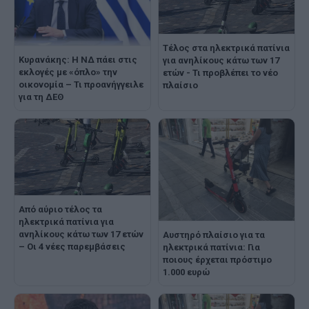
Τέλος στα ηλεκτρικά πατίνια
Κυρανάκης: Η ΝΔ πάει στις
για ανηλίκους κάτω των 17
εκλογές με «όπλο» την
ετών - Τι προβλέπει το νέο
οικονομία – Τι προανήγγειλε
πλαίσιο
για τη ΔΕΘ
Από αύριο τέλος τα
ηλεκτρικά πατίνια για
ανηλίκους κάτω των 17 ετών
Αυστηρό πλαίσιο για τα
– Οι 4 νέες παρεμβάσεις
ηλεκτρικά πατίνια: Για
ποιους έρχεται πρόστιμο
1.000 ευρώ