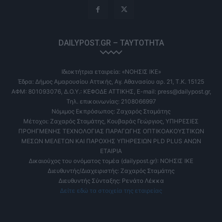
DAILYPOST.GR – ΤΑΥΤΌΤΗΤΑ
Ιδιοκτήτρια εταιρεία: «ΝΟΗΣΙΣ ΙΚΕ»
Έδρα: Δήμος Αμαρουσίου Αττικής, Αγ. Αθανασίου αρ. 21, Τ.Κ. 15125
ΑΦΜ: 801093076, Δ.Ο.Υ.: ΚΕΦΟΔΕ ΑΤΤΙΚΗΣ, E-mail: press@dailypost.gr,
Τηλ. επικοινωνίας: 2108066997
Νόμιμος Εκπρόσωπος: Ζαχαρός Σταμάτης
Μέτοχοι: Ζαχαρός Σταμάτης, Κουβαράς Γεώργιος, ΥΠΗΡΕΣΙΕΣ
ΠΡΟΗΓΜΕΝΗΣ ΤΕΧΝΟΛΟΓΙΑΣ ΠΑΡΑΓΩΓΗΣ ΟΠΤΙΚΟΑΚΟΥΣΤΙΚΩΝ
ΜΕΣΩΝ ΜΕΛΕΤΩΝ ΚΑΙ ΠΑΡΟΧΗΣ ΥΠΗΡΕΣΙΩΝ PLD PLUS ΑΝΩΝ
ΕΤΑΙΡΙΑ
Δικαιούχος του ονόματος τομέα (dailypost.gr): ΝΟΗΣΙΣ ΙΚΕ
Διευθυντής/Διαχειριστής: Ζαχαρός Σταμάτης
Διευθυντής Σύνταξης: Ρενάτο Λέκκα
Δείτε εδώ τα στοιχεία της εταιρείας