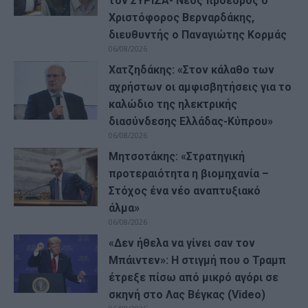
τον ΣΥΡΙΖΑ- Νέος πρόεδρος ο
Χριστόφορος Βερναρδάκης,
διευθυντής ο Παναγιώτης Κορμάς
06/08/2026
Χατζηδάκης: «Στον κάλαθο των
αχρήστων οι αμφισβητήσεις για το
καλώδιο της ηλεκτρικής
διασύνδεσης Ελλάδας-Κύπρου»
06/08/2026
Μητσοτάκης: «Στρατηγική
προτεραιότητα η βιομηχανία –
Στόχος ένα νέο αναπτυξιακό
άλμα»
06/08/2026
«Δεν ήθελα να γίνει σαν τον
Μπάιντεν»: Η στιγμή που ο Τραμπ
έτρεξε πίσω από μικρό αγόρι σε
σκηνή στο Λας Βέγκας (Video)