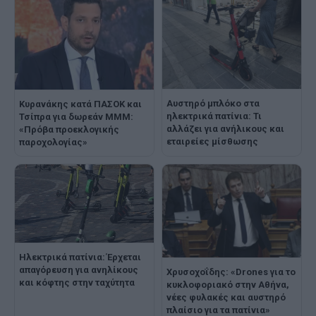
Αυστηρό μπλόκο στα
Κυρανάκης κατά ΠΑΣΟΚ και
ηλεκτρικά πατίνια: Τι
Τσίπρα για δωρεάν ΜΜΜ:
αλλάζει για ανήλικους και
«Πρόβα προεκλογικής
εταιρείες μίσθωσης
παροχολογίας»
Ηλεκτρικά πατίνια: Έρχεται
απαγόρευση για ανηλίκους
Χρυσοχοΐδης: «Drones για το
και κόφτης στην ταχύτητα
κυκλοφοριακό στην Αθήνα,
νέες φυλακές και αυστηρό
πλαίσιο για τα πατίνια»