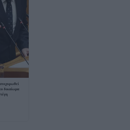
ατοχυρωθεί
το δικαίωμα
στέγη