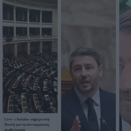
Live- «Αυλαία» σήμερα στη
Βουλή για τη συνταγματική
αναθεώρηση