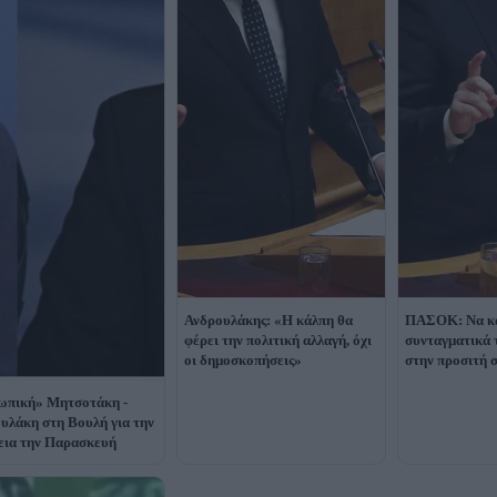
Ανδρουλάκης: «Η κάλπη θα
ΠΑΣΟΚ: Να κ
φέρει την πολιτική αλλαγή, όχι
συνταγματικά 
οι δημοσκοπήσεις»
στην προσιτή 
ωπική» Μητσοτάκη -
υλάκη στη Βουλή για την
εια την Παρασκευή