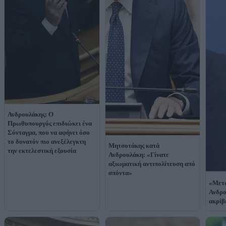
Ανδρουλάκης: Ο
Πρωθυπουργός επιδιώκει ένα
Σύνταγμα, που να αφήνει όσο
το δυνατόν πιο ανεξέλεγκτη
Μητσοτάκης κατά
την εκτελεστική εξουσία
Ανδρουλάκη: «Γίνατε
αξιωματική αντιπολίτευση από
σπόντα»
«Μετ
Ανδρο
ακρίβ