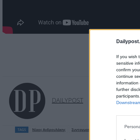
Dailypost.
If you wish 
sensitive in
confirm you
continue se
information 
further disc
participants
DAILYPOST
Downstream 
Persona
TAGS
Νίκος Ανδρουλάκης
Συνταγματική αναθεώρηση