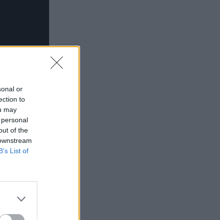
sonal or
ection to
ou may
 personal
out of the
 downstream
B’s List of