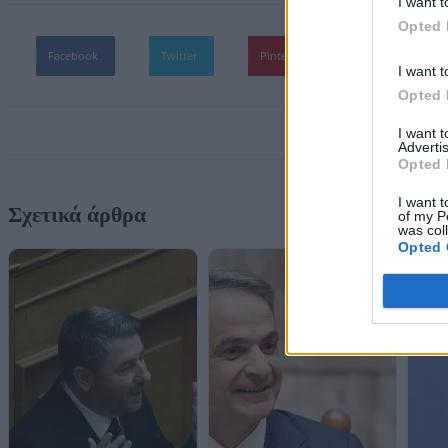
I want t
Opted 
Facebook
Twitter
Pinterest
WhatsApp
I want t
Opted 
I want 
Advertis
Opted 
I want t
Σχετικά άρθρα
of my P
was col
Opted 