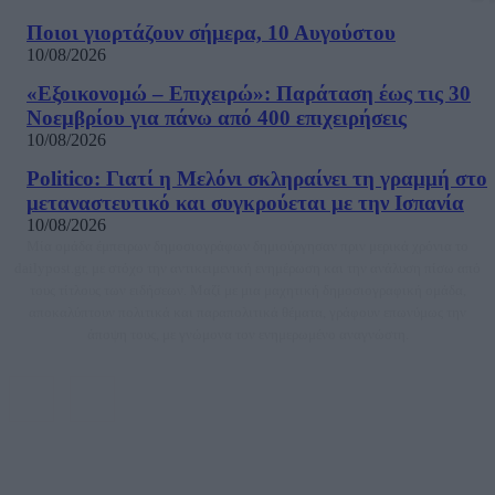
Ποιοι γιορτάζουν σήμερα, 10 Αυγούστου
10/08/2026
«Εξοικονομώ – Επιχειρώ»: Παράταση έως τις 30
Νοεμβρίου για πάνω από 400 επιχειρήσεις
10/08/2026
Politico: Γιατί η Μελόνι σκληραίνει τη γραμμή στο
μεταναστευτικό και συγκρούεται με την Ισπανία
10/08/2026
Μία ομάδα έμπειρων δημοσιογράφων δημιούργησαν πριν μερικά χρόνια το
dailypost.gr, με στόχο την αντικειμενική ενημέρωση και την ανάλυση πίσω από
τους τίτλους των ειδήσεων. Μαζί με μια μαχητική δημοσιογραφική ομάδα,
αποκαλύπτουν πολιτικά και παραπολιτικά θέματα, γράφουν επωνύμως την
άποψη τους, με γνώμονα τον ενημερωμένο αναγνώστη.
DAILYPOST.GR – ΤΑΥΤΌΤΗΤΑ