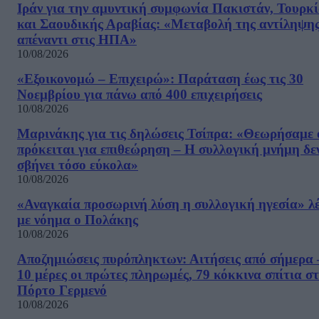
Ιράν για την αμυντική συμφωνία Πακιστάν, Τουρκί
και Σαουδικής Αραβίας: «Μεταβολή της αντίληψη
απέναντι στις ΗΠΑ»
10/08/2026
«Εξοικονομώ – Επιχειρώ»: Παράταση έως τις 30
Νοεμβρίου για πάνω από 400 επιχειρήσεις
10/08/2026
Μαρινάκης για τις δηλώσεις Τσίπρα: «Θεωρήσαμε 
πρόκειται για επιθεώρηση – Η συλλογική μνήμη δε
σβήνει τόσο εύκολα»
10/08/2026
«Αναγκαία προσωρινή λύση η συλλογική ηγεσία» λέ
με νόημα ο Πολάκης
10/08/2026
Αποζημιώσεις πυρόπληκτων: Αιτήσεις από σήμερα 
10 μέρες οι πρώτες πληρωμές, 79 κόκκινα σπίτια σ
Πόρτο Γερμενό
10/08/2026