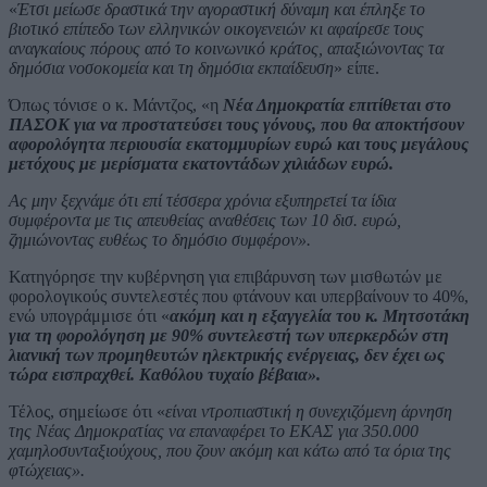
«
Έτσι μείωσε δραστικά την αγοραστική δύναμη και έπληξε το
βιοτικό επίπεδο των ελληνικών οικογενειών κι αφαίρεσε τους
αναγκαίους πόρους από το κοινωνικό κράτος, απαξιώνοντας τα
δημόσια νοσοκομεία και τη δημόσια εκπαίδευση
» είπε.
Όπως τόνισε ο κ. Μάντζος, «η
Νέα Δημοκρατία επιτίθεται στο
ΠΑΣΟΚ για να προστατεύσει τους γόνους, που θα αποκτήσουν
αφορολόγητα περιουσία εκατομμυρίων ευρώ και τους μεγάλους
μετόχους με μερίσματα εκατοντάδων χιλιάδων ευρώ.
Ας μην ξεχνάμε ότι επί τέσσερα χρόνια εξυπηρετεί τα ίδια
συμφέροντα με τις απευθείας αναθέσεις των 10 δισ. ευρώ,
ζημιώνοντας ευθέως το δημόσιο συμφέρον».
Κατηγόρησε την κυβέρνηση για επιβάρυνση των μισθωτών με
φορολογικούς συντελεστές που φτάνουν και υπερβαίνουν το 40%,
ενώ υπογράμμισε ότι «
ακόμη και η εξαγγελία του κ. Μητσοτάκη
για τη φορολόγηση με 90% συντελεστή των υπερκερδών στη
λιανική των προμηθευτών ηλεκτρικής ενέργειας, δεν έχει ως
τώρα εισπραχθεί. Καθόλου τυχαίο βέβαια».
Τέλος, σημείωσε ότι «
είναι ντροπιαστική η συνεχιζόμενη άρνηση
της Νέας Δημοκρατίας να επαναφέρει το ΕΚΑΣ για 350.000
χαμηλοσυνταξιούχους, που ζουν ακόμη και κάτω από τα όρια της
φτώχειας».