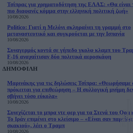
Τσίπρας για χρηματοδότηση της ΕΛΑΣ: «Θα είναι 
πιο διαφανές κόμμα στην ελληνική πολιτική ζωή»
10/08/2026
Politico: Γιατί η Μελόνι σκληραίνει τη γραμμή στο
μεταναστευτικό και συγκρούεται με την Ισπανία
10/08/2026
Συναγερμός κοντά σε γήπεδο γκολφ κλαμπ του Τρα
F-16 αναχαίτισαν δύο πολιτικά αεροσκάφη
10/08/2026
ΔΗΜΟΦΙΛΗ
Μαρινάκης για τις δηλώσεις Τσίπρα: «Θεωρήσαμε 
πρόκειται για επιθεώρηση – Η συλλογική μνήμη δε
σβήνει τόσο εύκολα»
10/08/2026
Συνεχίζεται το μπρα ντε φερ για τα Στενά του Ορμο
Το Ιράν επιμένει στο κλείσιμο – «Είναι σαν παρτίδα
σκακιού», λέει ο Τραμπ
10/08/2026