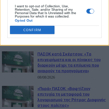
«Φαντασιόπληκτο ρεπορτάζ»
I want to opt-out of Collection, Use,
09/08/2026
Retention, Sale, and/or Sharing of my
Personal Data that Is Unrelated with the
Purposes for which it was collected.
Σκέρτσος για ΠΑΣΟΚ: «Κανένα
Opted Out
ουσιαστικό επιχείρημα για την
CONFIRM
έκθεση του ΟΟΣΑ – Αξίζουμε όλοι
καλύτερη αντιπολίτευση»
08/08/2026
ΠΑΣΟΚ κατά Σκέρτσου: «Τα
επιχειρήματα και οι πίνακες του
διαρκούν μέχρι τα επόμενα που
αναιρούν τα προηγούμενα»
08/08/2026
«Πυρά» ΠΑΣΟΚ: «Βαφτίζουν
επιτυχία τη μεταφορά του
λογαριασμού της Ρήτρας Διαφυγής
στους πολίτες»