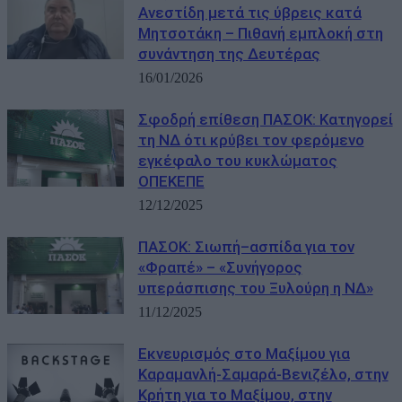
Ανεστίδη μετά τις ύβρεις κατά
Μητσοτάκη – Πιθανή εμπλοκή στη
συνάντηση της Δευτέρας
16/01/2026
Σφοδρή επίθεση ΠΑΣΟΚ: Κατηγορεί
τη ΝΔ ότι κρύβει τον φερόμενο
εγκέφαλο του κυκλώματος
ΟΠΕΚΕΠΕ
12/12/2025
ΠΑΣΟΚ: Σιωπή–ασπίδα για τον
«Φραπέ» – «Συνήγορος
υπεράσπισης του Ξυλούρη η ΝΔ»
11/12/2025
Εκνευρισμός στο Μαξίμου για
Καραμανλή-Σαμαρά-Βενιζέλο, στην
Κρήτη για το Μαξίμου, στην