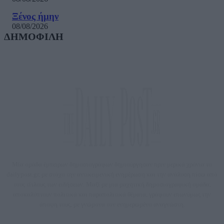
Ξένος ήμην
08/08/2026
ΔΗΜΟΦΙΛΗ
Μία ομάδα έμπειρων δημοσιογράφων δημιούργησαν πριν μερικά χρόνια το
dailypost.gr, με στόχο την αντικειμενική ενημέρωση και την ανάλυση πίσω από
τους τίτλους των ειδήσεων. Μαζί με μια μαχητική δημοσιογραφική ομάδα,
αποκαλύπτουν πολιτικά και παραπολιτικά θέματα, γράφουν επωνύμως την
άποψη τους, με γνώμονα τον ενημερωμένο αναγνώστη.