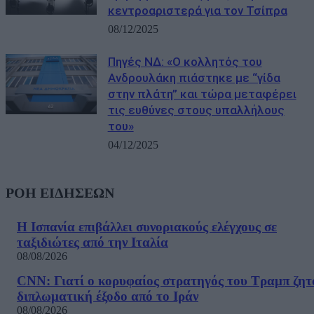
κεντροαριστερά για τον Τσίπρα
08/12/2025
Πηγές ΝΔ: «Ο κολλητός του
Ανδρουλάκη πιάστηκε με “γίδα
στην πλάτη” και τώρα μεταφέρει
τις ευθύνες στους υπαλλήλους
του»
04/12/2025
ΡΟΗ ΕΙΔΗΣΕΩΝ
Η Ισπανία επιβάλλει συνοριακούς ελέγχους σε
ταξιδιώτες από την Ιταλία
08/08/2026
CNN: Γιατί ο κορυφαίος στρατηγός του Τραμπ ζητ
διπλωματική έξοδο από το Ιράν
08/08/2026