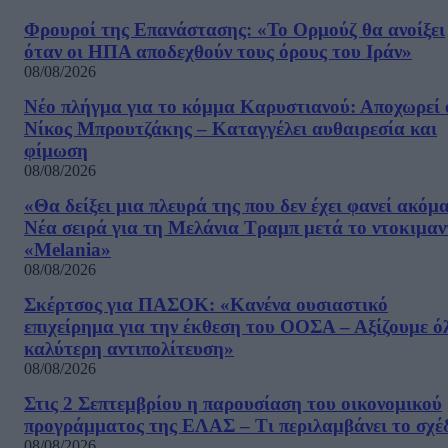
Φρουροί της Επανάστασης: «Το Ορμούζ θα ανοίξει
όταν οι ΗΠΑ αποδεχθούν τους όρους του Ιράν»
08/08/2026
Νέο πλήγμα για το κόμμα Καρυστιανού: Αποχωρεί 
Νίκος Μπρουτζάκης – Καταγγέλει αυθαιρεσία και
φίμωση
08/08/2026
«Θα δείξει μια πλευρά της που δεν έχει φανεί ακόμ
Νέα σειρά για τη Μελάνια Τραμπ μετά το ντοκιμαν
«Melania»
08/08/2026
Σκέρτσος για ΠΑΣΟΚ: «Κανένα ουσιαστικό
επιχείρημα για την έκθεση του ΟΟΣΑ – Αξίζουμε ό
καλύτερη αντιπολίτευση»
08/08/2026
Στις 2 Σεπτεμβρίου η παρουσίαση του οικονομικού
προγράμματος της ΕΛΑΣ – Τι περιλαμβάνει το σχέ
08/08/2026