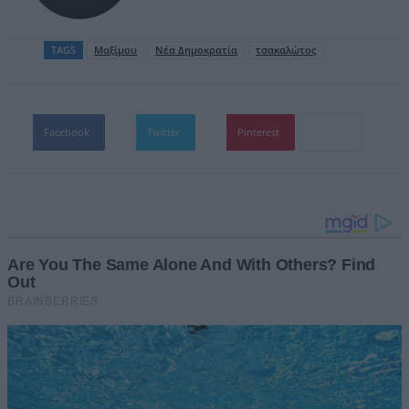
TAGS
Μαξίμου
Νέα Δημοκρατία
τσακαλώτος
Facebook
Twitter
Pinterest