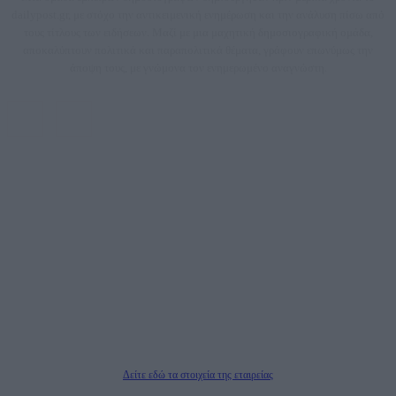
dailypost.gr, με στόχο την αντικειμενική ενημέρωση και την ανάλυση πίσω από
τους τίτλους των ειδήσεων. Μαζί με μια μαχητική δημοσιογραφική ομάδα,
αποκαλύπτουν πολιτικά και παραπολιτικά θέματα, γράφουν επωνύμως την
άποψη τους, με γνώμονα τον ενημερωμένο αναγνώστη.
DAILYPOST.GR – ΤΑΥΤΌΤΗΤΑ
Ιδιοκτήτρια εταιρεία: «ΝΟΗΣΙΣ ΙΚΕ»
Έδρα: Δήμος Αμαρουσίου Αττικής, Αγ. Αθανασίου αρ. 21, Τ.Κ. 15125
ΑΦΜ: 801093076, Δ.Ο.Υ.: ΚΕΦΟΔΕ ΑΤΤΙΚΗΣ, E-mail: press@dailypost.gr, Τηλ.
επικοινωνίας: 2108066997
Νόμιμος Εκπρόσωπος: Ζαχαρός Σταμάτης
Μέτοχοι: Ζαχαρός Σταμάτης, Κουβαράς Γεώργιος, ΥΠΗΡΕΣΙΕΣ ΠΡΟΗΓΜΕΝΗΣ
ΤΕΧΝΟΛΟΓΙΑΣ ΠΑΡΑΓΩΓΗΣ ΟΠΤΙΚΟΑΚΟΥΣΤΙΚΩΝ ΜΕΣΩΝ ΜΕΛΕΤΩΝ ΚΑΙ
ΠΑΡΟΧΗΣ ΥΠΗΡΕΣΙΩΝ PLD PLUS ΑΝΩΝ ΕΤΑΙΡΙΑ
Δικαιούχος του ονόματος τομέα (dailypost.gr): ΝΟΗΣΙΣ ΙΚΕ
Διευθυντής/Διαχειριστής: Ζαχαρός Σταμάτης
Διευθυντής Σύνταξης: Ρενάτο Λέκκα
Δείτε εδώ τα στοιχεία της εταιρείας