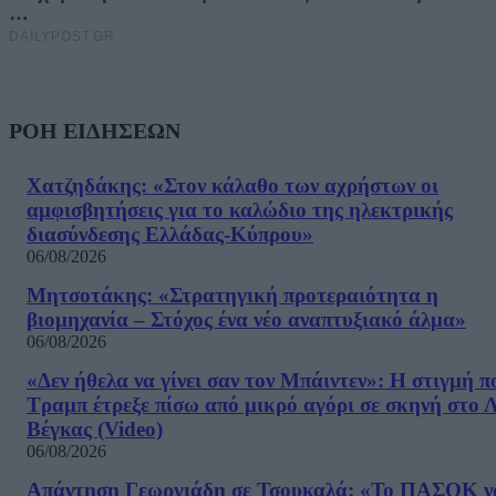
ΡΟΗ ΕΙΔΗΣΕΩΝ
Χατζηδάκης: «Στον κάλαθο των αχρήστων οι
αμφισβητήσεις για το καλώδιο της ηλεκτρικής
διασύνδεσης Ελλάδας-Κύπρου»
06/08/2026
Μητσοτάκης: «Στρατηγική προτεραιότητα η
βιομηχανία – Στόχος ένα νέο αναπτυξιακό άλμα»
06/08/2026
«Δεν ήθελα να γίνει σαν τον Μπάιντεν»: Η στιγμή π
Τραμπ έτρεξε πίσω από μικρό αγόρι σε σκηνή στο 
Βέγκας (Video)
06/08/2026
Απάντηση Γεωργιάδη σε Τσουκαλά: «Το ΠΑΣΟΚ ν