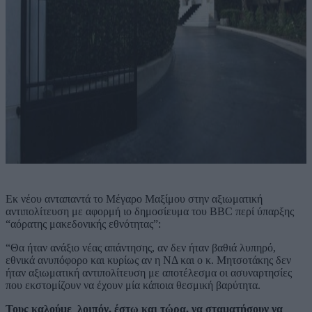
Εκ νέου ανταπαντά το Μέγαρο Μαξίμου στην αξιωματική
αντιπολίτευση με αφορμή ιο δημοσίευμα του BBC περί ύπαρξης
“αόρατης μακεδονικής εθνότητας”:
“Θα ήταν ανάξιο νέας απάντησης, αν δεν ήταν βαθιά λυπηρό,
εθνικά ανυπόφορο και κυρίως αν η ΝΔ και ο κ. Μητσοτάκης δεν
ήταν αξιωματική αντιπολίτευση με αποτέλεσμα οι ασυναρτησίες
που εκστομίζουν να έχουν μία κάποια θεσμική βαρύτητα.
Τους καλούμε λοιπόν, έστω και τώρα, να σταματήσουν να