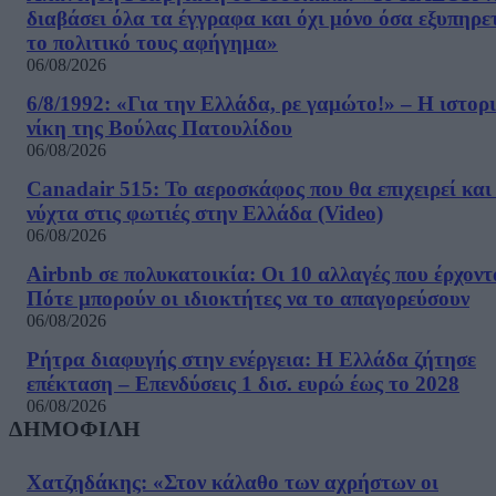
διαβάσει όλα τα έγγραφα και όχι μόνο όσα εξυπηρε
το πολιτικό τους αφήγημα»
06/08/2026
6/8/1992: «Για την Ελλάδα, ρε γαμώτο!» – Η ιστορ
νίκη της Βούλας Πατουλίδου
06/08/2026
Canadair 515: Το αεροσκάφος που θα επιχειρεί και
νύχτα στις φωτιές στην Ελλάδα (Video)
06/08/2026
Airbnb σε πολυκατοικία: Οι 10 αλλαγές που έρχοντ
Πότε μπορούν οι ιδιοκτήτες να το απαγορεύσουν
06/08/2026
Ρήτρα διαφυγής στην ενέργεια: Η Ελλάδα ζήτησε
επέκταση – Επενδύσεις 1 δισ. ευρώ έως το 2028
06/08/2026
ΔΗΜΟΦΙΛΗ
Χατζηδάκης: «Στον κάλαθο των αχρήστων οι