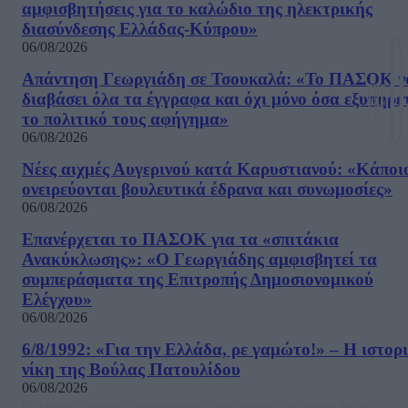
αμφισβητήσεις για το καλώδιο της ηλεκτρικής
διασύνδεσης Ελλάδας-Κύπρου»
06/08/2026
Απάντηση Γεωργιάδη σε Τσουκαλά: «Το ΠΑΣΟΚ ν
διαβάσει όλα τα έγγραφα και όχι μόνο όσα εξυπηρε
το πολιτικό τους αφήγημα»
06/08/2026
Νέες αιχμές Αυγερινού κατά Καρυστιανού: «Kάποι
ονειρεύονται βουλευτικά έδρανα και συνωμοσίες»
06/08/2026
Επανέρχεται το ΠΑΣΟΚ για τα «σπιτάκια
Ανακύκλωσης»: «Ο Γεωργιάδης αμφισβητεί τα
συμπεράσματα της Επιτροπής Δημοσιονομικού
Ελέγχου»
06/08/2026
6/8/1992: «Για την Ελλάδα, ρε γαμώτο!» – Η ιστορ
νίκη της Βούλας Πατουλίδου
06/08/2026
Μία ομάδα έμπειρων δημοσιογράφων δημιούργησαν πριν μερικά χρόνια το