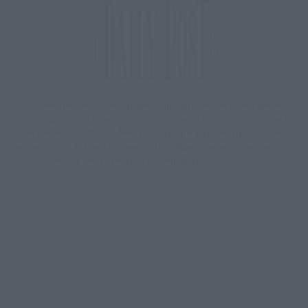
Μία ομάδα έμπειρων δημοσιογράφων δημιούργησαν πριν μερικά χρόνια το
dailypost.gr, με στόχο την αντικειμενική ενημέρωση και την ανάλυση πίσω από
τους τίτλους των ειδήσεων. Μαζί με μια μαχητική δημοσιογραφική ομάδα,
αποκαλύπτουν πολιτικά και παραπολιτικά θέματα, γράφουν επωνύμως την
άποψη τους, με γνώμονα τον ενημερωμένο αναγνώστη.
DAILYPOST.GR – ΤΑΥΤΌΤΗΤΑ
Ιδιοκτήτρια εταιρεία: «ΝΟΗΣΙΣ ΙΚΕ»
Έδρα: Δήμος Αμαρουσίου Αττικής, Αγ. Αθανασίου αρ. 21, Τ.Κ. 15125
ΑΦΜ: 801093076, Δ.Ο.Υ.: ΚΕΦΟΔΕ ΑΤΤΙΚΗΣ, E-mail: press@dailypost.gr, Τηλ.