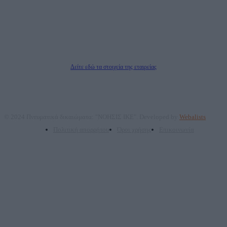
επικοινωνίας: 2108066997
Νόμιμος Εκπρόσωπος: Ζαχαρός Σταμάτης
Μέτοχοι: Ζαχαρός Σταμάτης, Κουβαράς Γεώργιος, ΥΠΗΡΕΣΙΕΣ ΠΡΟΗΓΜΕΝΗΣ
ΤΕΧΝΟΛΟΓΙΑΣ ΠΑΡΑΓΩΓΗΣ ΟΠΤΙΚΟΑΚΟΥΣΤΙΚΩΝ ΜΕΣΩΝ ΜΕΛΕΤΩΝ ΚΑΙ
ΠΑΡΟΧΗΣ ΥΠΗΡΕΣΙΩΝ PLD PLUS ΑΝΩΝ ΕΤΑΙΡΙΑ
Δικαιούχος του ονόματος τομέα (dailypost.gr): ΝΟΗΣΙΣ ΙΚΕ
Διευθυντής/Διαχειριστής: Ζαχαρός Σταμάτης
Διευθυντής Σύνταξης: Ρενάτο Λέκκα
Δείτε εδώ τα στοιχεία της εταιρείας
© 2024 Πνευματικά δικαιώματα: "ΝΟΗΣΙΣ ΙΚΕ". Developed by
Webalists
Πολιτική απορρήτου
Όροι χρήσης
Επικοινωνία