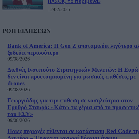
ΠΑΣΟΚ, το περίμενα»
12/02/2025
ΡΟΗ ΕΙΔΗΣΕΩΝ
Bank of America: Η Gen Z αποταμιεύει λιγότερο α
ξοδεύει περισσότερο
09/08/2026
Διεθνές Ινστιτούτο Στρατηγικών Μελετών: Η Ευρ
δεν είναι προετοιμασμένη για ρωσικές επιθέσεις με
drones
09/08/2026
Γεωργιάδης για την επίθεση σε νοσηλεύτρια στον
Ερυθρό Σταυρό: «Κάτω τα χέρια από το προσωπικ
του ΕΣΥ»
09/08/2026
Ποιες περιοχές τίθενται σε κατάσταση Red Code τη
Δευτέρα – Έρχονται ισχυροί βόρειοι άνεμοι