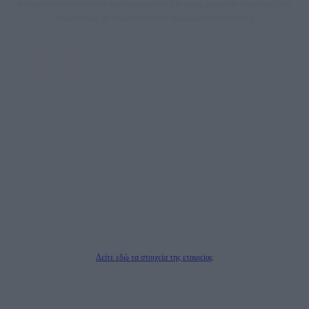
αποκαλύπτουν πολιτικά και παραπολιτικά θέματα, γράφουν επωνύμως την
άποψη τους, με γνώμονα τον ενημερωμένο αναγνώστη.
DAILYPOST.GR – ΤΑΥΤΌΤΗΤΑ
Ιδιοκτήτρια εταιρεία: «ΝΟΗΣΙΣ ΙΚΕ»
Έδρα: Δήμος Αμαρουσίου Αττικής, Αγ. Αθανασίου αρ. 21, Τ.Κ. 15125
ΑΦΜ: 801093076, Δ.Ο.Υ.: ΚΕΦΟΔΕ ΑΤΤΙΚΗΣ, E-mail: press@dailypost.gr, Τηλ.
επικοινωνίας: 2108066997
Νόμιμος Εκπρόσωπος: Ζαχαρός Σταμάτης
Μέτοχοι: Ζαχαρός Σταμάτης, Κουβαράς Γεώργιος, ΥΠΗΡΕΣΙΕΣ ΠΡΟΗΓΜΕΝΗΣ
ΤΕΧΝΟΛΟΓΙΑΣ ΠΑΡΑΓΩΓΗΣ ΟΠΤΙΚΟΑΚΟΥΣΤΙΚΩΝ ΜΕΣΩΝ ΜΕΛΕΤΩΝ ΚΑΙ
ΠΑΡΟΧΗΣ ΥΠΗΡΕΣΙΩΝ PLD PLUS ΑΝΩΝ ΕΤΑΙΡΙΑ
Δικαιούχος του ονόματος τομέα (dailypost.gr): ΝΟΗΣΙΣ ΙΚΕ
Διευθυντής/Διαχειριστής: Ζαχαρός Σταμάτης
Διευθυντής Σύνταξης: Ρενάτο Λέκκα
Δείτε εδώ τα στοιχεία της εταιρείας