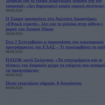
Τουρκία για το ειδικό χωροταξικό πλαίσιο για τον
τουρισμό: «Δεν δημιουργεί καμία νομική συνέπεια»
08/08/2026
Ο Τραμπ προσφεύγει στο Ανώτατο Δικαστήριο:
«Εθνική ντροπή», λέει για το μπλόκο στην αίθουσα
χορού του Λευκού Οίκου
08/08/2026
Στις 2 Σεπτεμβρίου η παρουσίαση του οικονομικού
προγράμματος της ΕΛΑΣ – Τι περιλαμβάνει το σχέ
08/08/2026
ΠΑΣΟΚ κατά Σκέρτσου: «Τα επιχειρήματα και οι
πίνακες του διαρκούν μέχρι τα επόμενα που αναιρο
τα προηγούμενα»
08/08/2026
Ποιοι γιορτάζουν σήμερα, 8 Αυγούστου
08/08/2026
Μία ομάδα έμπειρων δημοσιογράφων δημιούργησαν πριν μερικά χρόνια το
dailypost.gr, με στόχο την αντικειμενική ενημέρωση και την ανάλυση πίσω από
τους τίτλους των ειδήσεων. Μαζί με μια μαχητική δημοσιογραφική ομάδα,