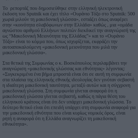
Το ρεπορτάζ που δημοσιεύθηκε στην ελληνική ηλεκτρονική
έκδοση του Sputnik και έχει τίτλο «Ουράνιο Τόξο στο Sputnik: 500
χωριά μιλούν τη μακεδονική γλώσσα», εστιάζει όπως αναφέρει
στην «κοινότητα σλαβόφωνων στην Ελλάδα» καθώς , μια «ομάδα
αγνώστου αριθμού Ελλήνων πολιτών διεκδικεί την αναγνώρισή της
ως “Μακεδονική Μειονότητα της Ελλάδας”» και το «Ουράνιο
Τόξο» είναι το κόμμα που, όπως ισχυρίζεται, εκφράζει την
αυτοαποκαλούμενη «μακεδονική μειονότητα που μιλά την
μακεδονική γλώσσα».
Στα θετικά της Συμφωνίας ο κ. Βοσκόπουλος περιλαμβάνει την
αναγνώριση «μακεδονικής γλώσσας και εθνότητας» λέγοντας:
«Συγκεκριμένα ένα βήμα μπροστά είναι ότι σε αυτή τη συμφωνία
στα πλαίσια της ελληνικής εθνικής ιδεολογίας δεν γινόταν σεβαστή
η ιδιαίτερη μακεδονική ταυτότητα, μεταξύ αυτών και η σύγχρονη
μακεδονική γλώσσα. Στη συμφωνία γίνεται αναφορά ότι η
μακεδονική γλώσσα γίνεται σεβαστή, καθώς η πάγια θέση του
ελληνικού κράτους είναι ότι δεν υπάρχει μακεδονική γλώσσα. Το
δεύτερο θετικό είναι ότι επειδή υπάρχει στη συμφωνία αναφορά για
την μακεδονική εθνότητα που είναι κυρίως νομικός όρος, είναι
ρητή η αναφορά ότι η Ελλάδα αναγνωρίζει τη μακεδονική
εθνικότητα».