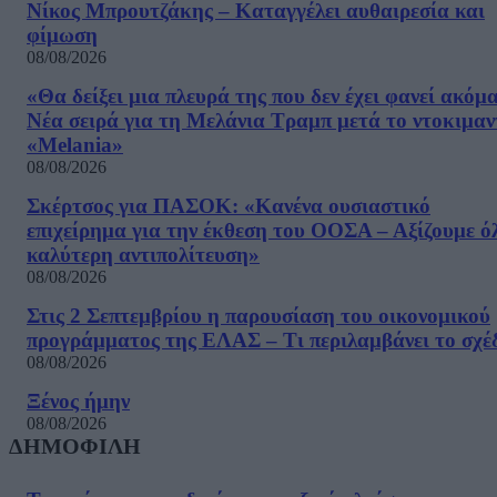
Νίκος Μπρουτζάκης – Καταγγέλει αυθαιρεσία και
φίμωση
08/08/2026
«Θα δείξει μια πλευρά της που δεν έχει φανεί ακόμ
Νέα σειρά για τη Μελάνια Τραμπ μετά το ντοκιμαν
«Melania»
08/08/2026
Σκέρτσος για ΠΑΣΟΚ: «Κανένα ουσιαστικό
επιχείρημα για την έκθεση του ΟΟΣΑ – Αξίζουμε ό
καλύτερη αντιπολίτευση»
08/08/2026
Στις 2 Σεπτεμβρίου η παρουσίαση του οικονομικού
προγράμματος της ΕΛΑΣ – Τι περιλαμβάνει το σχέ
08/08/2026
Ξένος ήμην
08/08/2026
ΔΗΜΟΦΙΛΗ