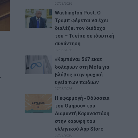
07/08/2026
Washington Post: Ο
Τραμπ φέρεται να έχει
διαλέξει τον διάδοχο
του – Τι είπε σε ιδιωτική
συνάντηση
07/08/2026
«Καμπάνα» 567 εκατ
δολαρίων στη Meta για
βλάβες στην ψυχική
ς
υγεία των παιδιών
07/08/2026
Η εφαρμογή «Οδύσσεια
του Ομήρου» του
Διαμαντή Καραναστάση
στην κορυφή του
ελληνικού App Store
07/08/2026