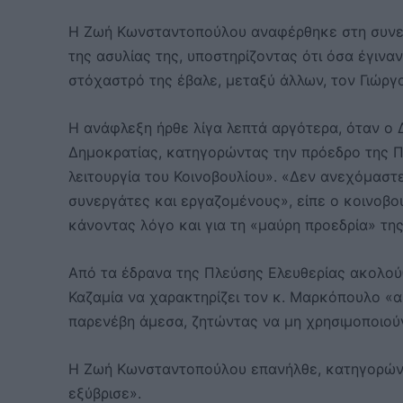
Η Ζωή Κωνσταντοπούλου αναφέρθηκε στη συνεδρ
της ασυλίας της, υποστηρίζοντας ότι όσα έγιν
στόχαστρό της έβαλε, μεταξύ άλλων, τον Γιώργ
Η ανάφλεξη ήρθε λίγα λεπτά αργότερα, όταν 
Δημοκρατίας, κατηγορώντας την πρόεδρο της Πλ
λειτουργία του Κοινοβουλίου». «Δεν ανεχόμαστ
συνεργάτες και εργαζομένους», είπε ο κοινοβ
κάνοντας λόγο και για τη «μαύρη προεδρία» τ
Από τα έδρανα της Πλεύσης Ελευθερίας ακολού
Καζαμία να χαρακτηρίζει τον κ. Μαρκόπουλο «
παρενέβη άμεσα, ζητώντας να μη χρησιμοποιούν
Η Ζωή Κωνσταντοπούλου επανήλθε, κατηγορώντ
εξύβρισε».