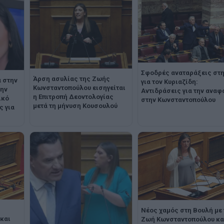
Σφοδρές αναταράξεις στ
Άρση ασυλίας της Ζωής
 στην
για τον Κυριαζίδη:
Κωνσταντοπούλου εισηγείται
την
Αντιδράσεις για την αναφ
η Επιτροπή Δεοντολογίας
ικό
στην Κωνσταντοπούλου
μετά τη μήνυση Κουσουλού
ς για
Νέος χαμός στη Βουλή με 
 και
Ζωή Κωνσταντοπούλου κα