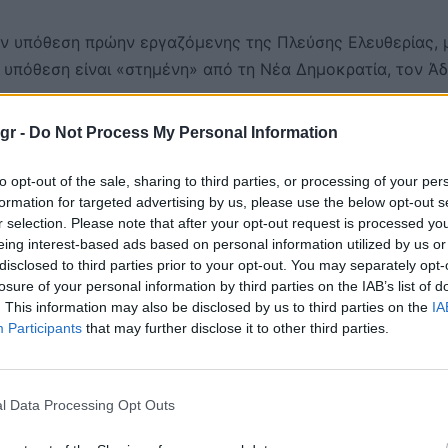
ην υπόθεση πρώην εργαζόμενης της Πλεύσης Ελευθερίας, 
η υπόθεση είναι «στημένη» από τη Νέα Δημοκρατία, τον Ά
gr -
Do Not Process My Personal Information
, Άδωνις Γεωργιάδης, ο οποίος κατηγόρησε τη Ζωή
ερο εαυτό της», επειδή, όπως είπε, ισχυρίστηκε πως δόθ
to opt-out of the sale, sharing to third parties, or processing of your per
αταγγελίες.
formation for targeted advertising by us, please use the below opt-out s
r selection. Please note that after your opt-out request is processed y
eing interest-based ads based on personal information utilized by us or
οιχεία, υποστηρίζοντας ότι από δήλωση φορολογίας
disclosed to third parties prior to your opt-out. You may separately opt-
σει πληρωμές 24.000 ευρώ προς την πρώην εργαζόμενη γι
losure of your personal information by third parties on the IAB’s list of
. This information may also be disclosed by us to third parties on the
IA
 ολοκληρώσει τον έλεγχό της.
Participants
that may further disclose it to other third parties.
ύλου φώναξε προς τον υπουργό Υγείας «είσαι φασίστας
ν θα καταγραφεί στα πρακτικά.
l Data Processing Opt Outs
λεί «αηδία» η αναφορά της Ζωής Κωνσταντοπούλου σε