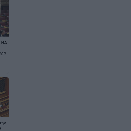
η ΝΔ
ορά
την
ι