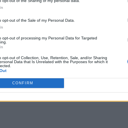
o opt-out of the Sharing of my personal data.
 καλώντας την πρόεδρο της Πλεύσης Ελευθερίας να
In
o opt-out of the Sale of my Personal Data.
In
με νέα σφοδρή επίθεση, συνδέοντας την αντιπαράθεση με
Άδωνι Γεωργιάδη ότι επιχείρησε να «κουκουλώσει» πέντε
to opt-out of processing my Personal Data for Targeted
ing.
In
o opt-out of Collection, Use, Retention, Sale, and/or Sharing
υτώματος, των νεκρών του Πολυτεχνείου, της γενοκτονία
ersonal Data that Is Unrelated with the Purposes for which it
lected.
ΟΛΑΝΤΑ και του ΟΠΕΚΕΠΕ.
Out
 έντασης, με τη Ζωή Κωνσταντοπούλου να φωνάζει από τ
CONFIRM
 μια ακόμη σκηνή κοινοβουλευτικής απορρύθμισης.