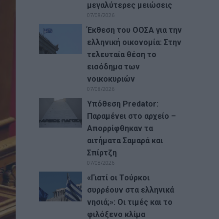
μεγαλύτερες μειώσεις
07/08/2026
Έκθεση του ΟΟΣΑ για την
ελληνική οικονομία: Στην
τελευταία θέση το
εισόδημα των
νοικοκυριών
07/08/2026
Υπόθεση Predator:
Παραμένει στο αρχείο –
Απορρίφθηκαν τα
αιτήματα Σαμαρά και
Σπίρτζη
07/08/2026
«Γιατί οι Τούρκοι
συρρέουν στα ελληνικά
νησιά;»: Οι τιμές και το
φιλόξενο κλίμα