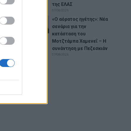
της ΕΛΑΣ
07/08/2026
«Ο αόρατος ηγέτης»: Νέα
σενάρια για την
 την
κατάσταση του
Μοτζτάμπα Χαμενεΐ – Η
συνάντηση με Πεζεσκιάν
07/08/2026
ς
ο