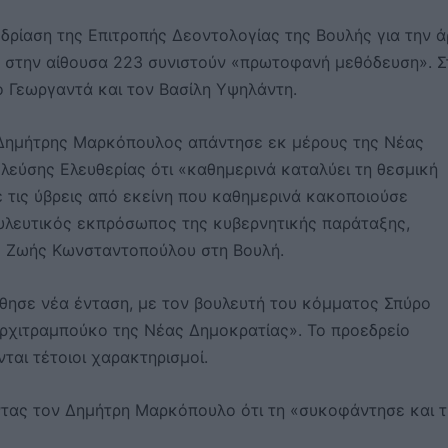
ίαση της Επιτροπής Δεοντολογίας της Βουλής για την 
αν στην αίθουσα 223 συνιστούν «πρωτοφανή μεθόδευση». Σ
ο Γεωργαντά και τον Βασίλη Υψηλάντη.
ο Δημήτρης Μαρκόπουλος απάντησε εκ μέρους της Νέας
εύσης Ελευθερίας ότι «καθημερινά καταλύει τη θεσμική
ε τις ύβρεις από εκείνη που καθημερινά κακοποιούσε
ουλευτικός εκπρόσωπος της κυβερνητικής παράταξης,
ης Ζωής Κωνσταντοπούλου στη Βουλή.
θησε νέα ένταση, με τον βουλευτή του κόμματος Σπύρο
αρχιτραμπούκο της Νέας Δημοκρατίας». Το προεδρείο
ται τέτοιοι χαρακτηρισμοί.
ας τον Δημήτρη Μαρκόπουλο ότι τη «συκοφάντησε και τ