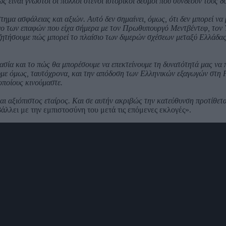
 είναι γνωστοί οι πολλοί στενοί ιστορικοί δεσμοί που συνδέουν τους δ
ημα ασφάλειας και αξιών. Αυτό δεν σημαίνει, όμως, ότι δεν μπορεί να 
ίμενο των επαφών που είχα σήμερα με τον Πρωθυπουργό Μεντβέντεφ, τον
ητήσουμε πώς μπορεί το πλαίσιο των διμερών σχέσεων μεταξύ Ελλάδας
ασία και το πώς θα μπορέσουμε να επεκτείνουμε τη δυνατότητά μας να
ουμε όμως, ταυτόχρονα, και την απόδοση των Ελληνικών εξαγωγών στη 
οποίους κινούμαστε.
αι αξιόπιστος εταίρος. Και σε αυτήν ακριβώς την κατεύθυνση προτίθετα
βάλλει με την εμπιστοσύνη του μετά τις επόμενες εκλογές».