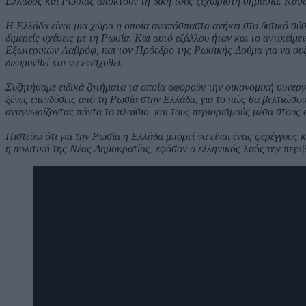
Ελλάδος και Ρωσίας αποκτούν τη δική τους ξεχωριστή σημασία. Καθώς
Η Ελλάδα είναι μια χώρα η οποία αναπόσπαστα ανήκει στο δυτικό σύστ
διμερείς σχέσεις με τη Ρωσία. Και αυτό εξάλλου ήταν και το αντικε
Εξωτερικών Λαβρόφ, και τον Πρόεδρο της Ρωσικής Δούμα για να συζ
διευρυνθεί και να ενισχυθεί.
Συζητήσαμε ειδικά ζητήματα τα οποία αφορούν την οικονομική συνεργ
ξένες επενδύσεις από τη Ρωσία στην Ελλάδα, για το πώς θα βελτιώσ
αναγνωρίζοντας πάντα το πλαίσιο και τους περιορισμούς μέσα στους 
Πιστεύω ότι για την Ρωσία η Ελλάδα μπορεί να είναι ένας φερέγγυος κ
η πολιτική της Νέας Δημοκρατίας, εφόσον ο ελληνικός
λαός την περι