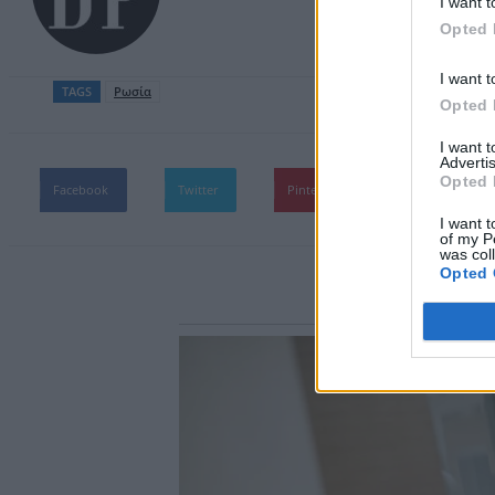
I want t
Opted 
I want t
TAGS
Ρωσία
Opted 
I want 
Advertis
Opted 
Facebook
Twitter
Pinterest
WhatsApp
I want t
of my P
was col
Opted 