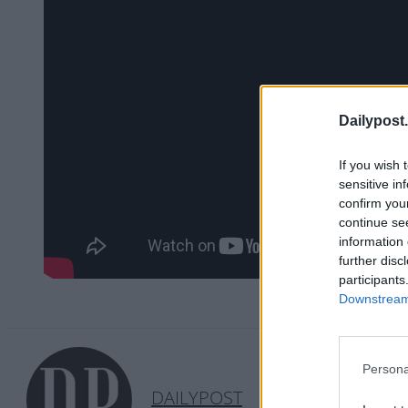
Dailypost.
If you wish 
sensitive in
confirm you
continue se
information 
further disc
participants
Downstream 
Persona
DAILYPOST