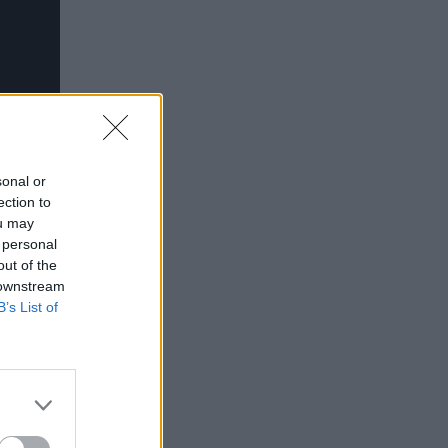
sonal or
ection to
ou may
 personal
out of the
 downstream
B’s List of