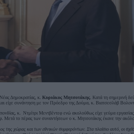
 Νέας Δημοκρατίας, κ.
Κυριάκος Μητσοτάκης
. Κατά τη σημερινή δε
αι είχε συνάντηση με τον Πρόεδρο της Δούμα, κ. Βιατσεσλάβ Βολοντ
ονδίας, κ. Ντμίτρι Μεντβέντεφ ενώ ακολούθως είχε γεύμα εργασίας
φ. Μετά το πέρας των συναντήσεων ο κ. Μητσοτάκης έκανε την ακόλ
ς της χώρας και των εθνικών συμφερόντων. Στα πλαίσιο αυτό, οι σχέσ