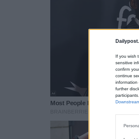
Dailypost.
If you wish 
sensitive in
confirm you
continue se
information 
further disc
participants
Downstream 
Persona