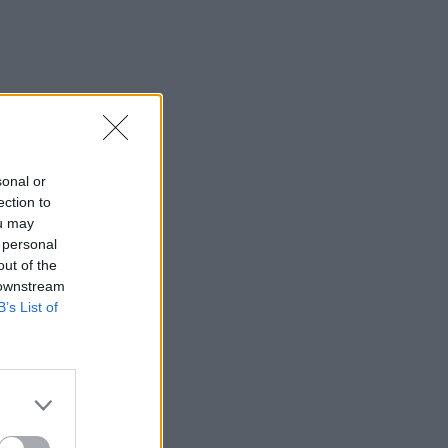
sonal or
ection to
ou may
 personal
out of the
 downstream
B’s List of