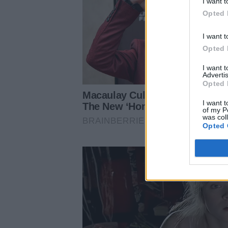
I want t
Opted 
I want t
Opted 
I want 
Advertis
Opted 
I want t
of my P
was col
Opted 