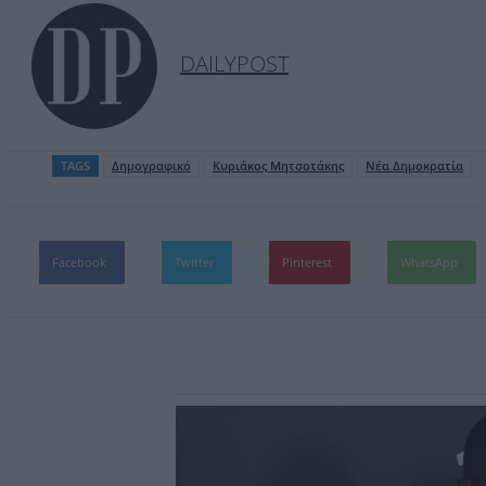
DAILYPOST
TAGS
Δημογραφικό
Κυριάκος Μητσοτάκης
Νέα Δημοκρατία
Facebook
Twitter
Pinterest
WhatsApp