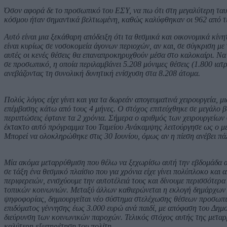
Όσον αφορά δε το προσωπικό του ΕΣΥ, να πω ότι στη μεγαλύτερη ταυ
κόσμου ήταν σημαντικά βελτιωμένη, καθώς καλύφθηκαν οι 962 από τι
Αυτό είναι μια ξεκάθαρη απόδειξη ότι τα θεσμικά και οικονομικά κίν
είναι κυρίως σε νοσοκομεία άγονων περιοχών, αν και, σε σύγκριση με
αυτές οι κενές θέσεις θα επαναπροκηρυχθούν μέσα στο καλοκαίρι. Να 
σε προσωπικό, η οποία περιλαμβάνει 5.208 μόνιμες θέσεις (1.800 ιατ
ανεβάζοντας τη συνολική δυνητική ενίσχυση στα 8.208 άτομα.
Πολύς λόγος είχε γίνει και για τα δωρεάν απογευματινά χειρουργεία, μ
επέμβασης κάτω από τους 4 μήνες. Ο στόχος επιτεύχθηκε σε μεγάλο β
περιπτώσεις έφτανε τα 2 χρόνια. Σήμερα ο αριθμός των χειρουργείων 
έκτακτο αυτό πρόγραμμα του Ταμείου Ανάκαμψης λειτούργησε ως ο με
Μπορεί να ολοκληρώθηκε στις 30 Ιουνίου, όμως αν η πίεση ανέβει πάλ
Μία ακόμα μεταρρύθμιση που θέλω να ξεχωρίσω αυτή την εβδομάδα α
σε τάξη ένα θεσμικό πλαίσιο που για χρόνια είχε γίνει πολύπλοκο κα
περιφερειών, ενισχύουμε την αυτοτέλειά τους και δίνουμε περισσότερ
τοπικών κοινωνιών. Μεταξύ άλλων καθιερώνεται η εκλογή δημάρχων κ
ψηφοφορίας, δημιουργείται νέο σύστημα στελέχωσης θέσεων προσωπι
επιδόματος γέννησης έως 3.000 ευρώ ανά παιδί, με απόφαση του Δημο
διεύρυνση των κοινωνικών παροχών. Τελικός στόχος αυτής της μεταρρ
καλύτερη εξυπηρέτηση του πολίτη.