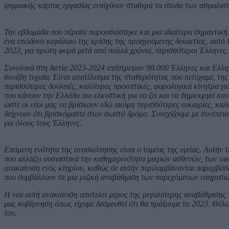
ψηφιακής κάρτας εργασίας ενισχύουν σταθερά τα έσοδα των ασφαλιστ
Την εβδομάδα που πέρασε παρουσιάστηκε και μια ιδιαίτερα σημαντική
ένα επώδυνο κεφάλαιο της κρίσης της προηγούμενης δεκαετίας, αυτό τ
2023, για πρώτη φορά μετά από πολλά χρόνια, περισσότεροι Έλληνες 
Συνολικά στη διετία 2023-2024 επέστρεψαν 98.000 Έλληνες και Ελληνί
συνέβη τυχαία. Είναι αποτέλεσμα της σταθερότητας που πετύχαμε, τη
περισσότερες δουλειές, καλύτερες προοπτικές, φορολογικά κίνητρα γι
που κάνουν την Ελλάδα πιο ελκυστική για να ζει και να δημιουργεί κα
ώστε οι νέοι μας να βρίσκουν εδώ ακόμη περισσότερες ευκαιρίες, καλ
δείχνουν ότι βρισκόμαστε στον σωστό δρόμο. Συνεχίζουμε με συνέπεια
για όλους τους Έλληνες.
Επόμενη ενότητα της ανασκόπησης είναι ο τομέας της υγείας. Αυτήν 
που αλλάζει ουσιαστικά την καθημερινότητα μικρών ασθενών, των οικ
ανακαίνιση ενός κτηρίου, καθώς σε αυτήν περιλαμβάνονται παρεμβάσε
που συμβάλλουν σε μια ριζική αναβάθμιση των παρεχόμενων υπηρεσιώ
Η νέα αυτή ανακαίνιση αποτελεί μέρος της μεγαλύτερης αναβάθμισης 
μας κυβέρνηση όπως είχαμε δεσμευθεί ότι θα πράξουμε το 2023. Θέλ
του.