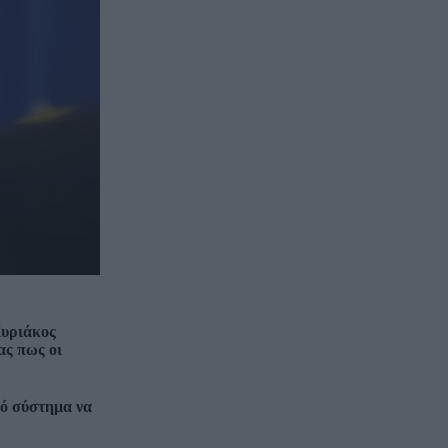
Κυριάκος
ας πως οι
κό σύστημα να