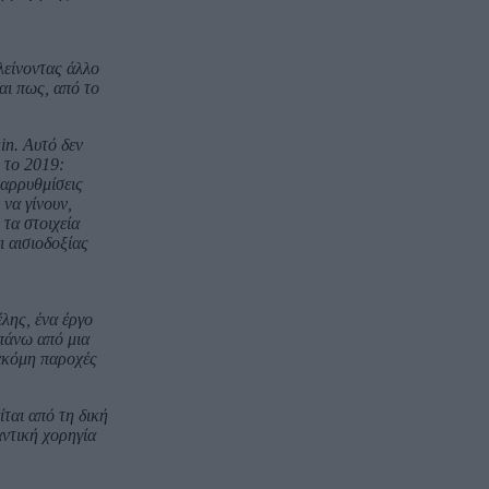
λείνοντας άλλο
αι πως, από το
in. Αυτό δεν
 το 2019:
ταρρυθμίσεις
 να γίνουν,
 τα στοιχεία
ι αισιοδοξίας
λης, ένα έργο
απάνω από μια
 ακόμη παροχές
ται από τη δική
ντική χορηγία