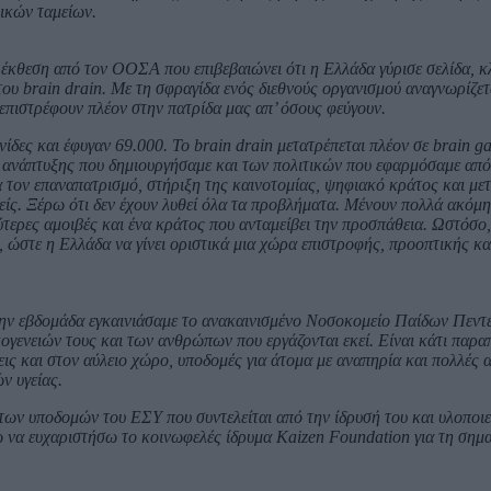
ικών ταμείων.
 έκθεση από τον ΟΟΣΑ που επιβεβαιώνει ότι η Ελλάδα γύρισε σελίδα, κ
ου brain drain. Με τη σφραγίδα ενός διεθνούς οργανισμού αναγνωρίζετ
επιστρέφουν πλέον στην πατρίδα μας απ’ όσους φεύγουν.
δες και έφυγαν 69.000. Το brain drain μετατρέπεται πλέον σε brain ga
ς ανάπτυξης που δημιουργήσαμε και των πολιτικών που εφαρμόσαμε από
α τον επαναπατρισμό, στήριξη της καινοτομίας, ψηφιακό κράτος και με
νείς. Ξέρω ότι δεν έχουν λυθεί όλα τα προβλήματα. Μένουν πολλά ακόμη
ύτερες αμοιβές και ένα κράτος που ανταμείβει την προσπάθεια. Ωστόσο,
, ώστε η Ελλάδα να γίνει οριστικά μια χώρα επιστροφής, προοπτικής κα
την εβδομάδα εγκαινιάσαμε το ανακαινισμένο Νοσοκομείο Παίδων Πεντέ
ογενειών τους και των ανθρώπων που εργάζονται εκεί. Είναι κάτι παρ
ις και στον αύλειο χώρο, υποδομές για άτομα με αναπηρία και πολλές
ν υγείας.
των υποδομών του ΕΣΥ που συντελείται από την ίδρυσή του και υλοποιεί
ω να ευχαριστήσω το κοινωφελές ίδρυμα Kaizen Foundation για τη σημα