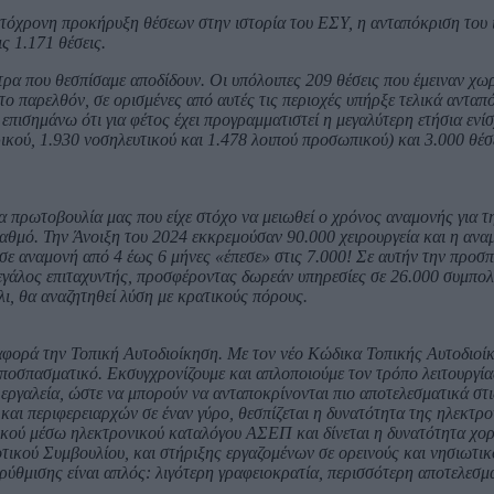
τόχρονη προκήρυξη θέσεων στην ιστορία του ΕΣΥ, η ανταπόκριση του 
ς 1.171 θέσεις.
ητρα που θεσπίσαμε αποδίδουν. Οι υπόλοιπες 209 θέσεις που έμειναν χ
 το παρελθόν, σε ορισμένες από αυτές τις περιοχές υπήρξε τελικά ανταπ
επισημάνω ότι για φέτος έχει προγραμματιστεί η μεγαλύτερη ετήσια εν
ρικού, 1.930 νοσηλευτικού και 1.478 λοιπού προσωπικού) και 3.000 θέσ
ια πρωτοβουλία μας που είχε στόχο να μειωθεί ο χρόνος αναμονής για τη
αθμό. Την Άνοιξη του 2024 εκκρεμούσαν 90.000 χειρουργεία και η ανα
σε αναμονή από 4 έως 6 μήνες «έπεσε» στις 7.000! Σε αυτήν την προσπ
γάλος επιταχυντής, προσφέροντας δωρεάν υπηρεσίες σε 26.000 συμπολί
ι, θα αναζητηθεί λύση με κρατικούς πόρους.
φορά την Τοπική Αυτοδιοίκηση. Με τον νέο Κώδικα Τοπικής Αυτοδιοί
ι αποσπασματικό. Εκσυγχρονίζουμε και απλοποιούμε τον τρόπο λειτουργί
α εργαλεία, ώστε να μπορούν να ανταποκρίνονται πιο αποτελεσματικά στ
αι περιφερειαρχών σε έναν γύρο, θεσπίζεται η δυνατότητα της ηλεκτρο
κού μέσω ηλεκτρονικού καταλόγου ΑΣΕΠ και δίνεται η δυνατότητα χο
τικού Συμβουλίου, και στήριξης εργαζομένων σε ορεινούς και νησιωτικ
ύθμισης είναι απλός: λιγότερη γραφειοκρατία, περισσότερη αποτελεσμ