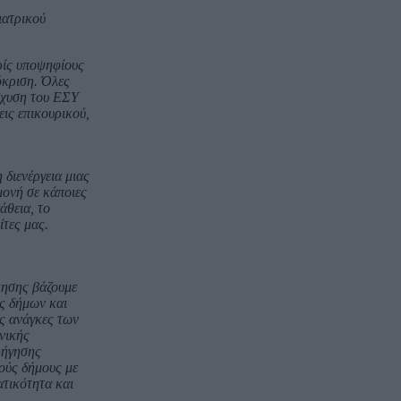
ιατρικού
ωρίς υποψηφίους
όκριση. Όλες
ίσχυση του ΕΣΥ
εις επικουρικού,
 διενέργεια μιας
μονή σε κάποιες
άθεια, το
τες μας.
κησης βάζουμε
ας δήμων και
ις ανάγκες των
νικής
ρήγησης
ούς δήμους με
ατικότητα και