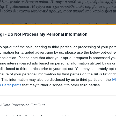
άλλα περνούν σε δεύτερη μοίρα. Η τραγική απώλεια μιας ανθρώπινης ζω
τής της εβδομάδας. Η χώρα μας έχει πληρώσει πολύ ακριβά, με αίμα κα
ό τρόπο ότι κανένα ιδεολογικό πρόσχημα δεν μπορεί να δικαιολογήσει μ
ημοκρατίας θα βρεθούν και θα λογοδοτήσουν ενώπιον της Δικαιοσύνης.
ε την ανομία και να επιβάλουμε τον νόμο παντού, ενοχλεί κάποιους. Μ
με να γυρίσει η χώρα στα χρόνια του διχασμού. Όπως εξαρθρώθηκε η 17 
gr -
Do Not Process My Personal Information
ύδειλους που παριστάνουν τους επαναστάτες.
to opt-out of the sale, sharing to third parties, or processing of your per
ο κακό. Πρέπει όλοι μας, κόμματα και πολιτικοί, να αναλογιστούμε τις 
formation for targeted advertising by us, please use the below opt-out s
ωπίζουμε τον αντίπαλο σαν εχθρό που πρέπει να εξοντωθεί, τότε ουσιασ
r selection. Please note that after your opt-out request is processed y
 οδυνηρά στα χρόνια της κρίσης και δεν πρέπει να το επιτρέψουμε ξανά.
eing interest-based ads based on personal information utilized by us or
disclosed to third parties prior to your opt-out. You may separately opt-
ρι τέλους. Διότι η μνήμη είναι ο καθημερινός αγώνας που πρέπει να δίν
losure of your personal information by third parties on the IAB’s list of
ου παρελθόντος. Αυτό έχει ιδιαίτερη σημασία ειδικά σήμερα που συμπλη
αλίγο να μας βγάλει εκτός ευρώ. Οι δυνάμεις που το προκάλεσαν «δεν 
. This information may also be disclosed by us to third parties on the
IA
κριβώς πολιτικές αντιλήψεις και χωρίς ειλικρινή μεταμέλεια να διεκδική
Participants
that may further disclose it to other third parties.
ποιοι αρνούνται να διδαχθούν από τα λάθη του παρελθόντος.
αι να συνεχίσω αυτήν την ανασκόπηση σαν να πρόκειται για μια συνηθισ
l Data Processing Opt Outs
τά.