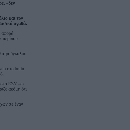
ρε, «
δεν
ύλιο και τον
βασικά αγαθά.
ι αφορά
ε περίπου
ς Κατρούγκαλου
in στο brain
ό.
ν στο ΕΣΥ –εκ
ριξε ακόμη ότι
ρχών σε έναν