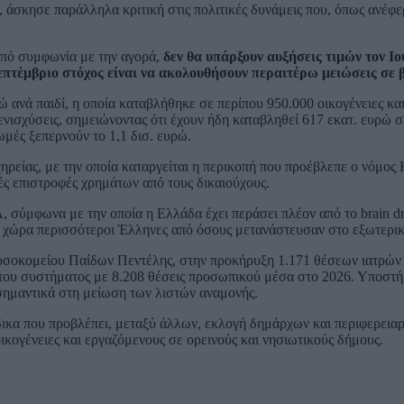
σκησε παράλληλα κριτική στις πολιτικές δυνάμεις που, όπως ανέφε
από
συμφωνία με την αγορά,
δεν θα υπάρξουν αυξήσεις τιμών τον Ιο
επτέμβριο στόχος είναι να ακολουθήσουν περαιτέρω μειώσεις σε 
 ανά παιδί, η οποία καταβλήθηκε σε περίπου 950.000 οικογένειες κα
 ενισχύσεις, σημειώνοντας ότι έχουν ήδη καταβληθεί 617 εκατ. ευρώ σ
ωμές ξεπερνούν το 1,1 δισ. ευρώ.
 χηρείας, με την οποία καταργείται η περικοπή που προέβλεπε ο νόμο
ές επιστροφές χρημάτων από τους δικαιούχους.
ύμφωνα με την οποία η Ελλάδα έχει περάσει πλέον από το brain dra
η χώρα περισσότεροι Έλληνες από όσους μετανάστευσαν στο εξωτερικ
 Νοσοκομείου Παίδων Πεντέλης, στην προκήρυξη 1.171 θέσεων ιατρώ
του συστήματος με 8.208 θέσεις προσωπικού μέσα στο 2026. Υποστή
ημαντικά στη μείωση των λιστών αναμονής.
ικα που προβλέπει, μεταξύ άλλων, εκλογή δημάρχων και περιφερεια
ικογένειες και εργαζόμενους σε ορεινούς και νησιωτικούς δήμους.