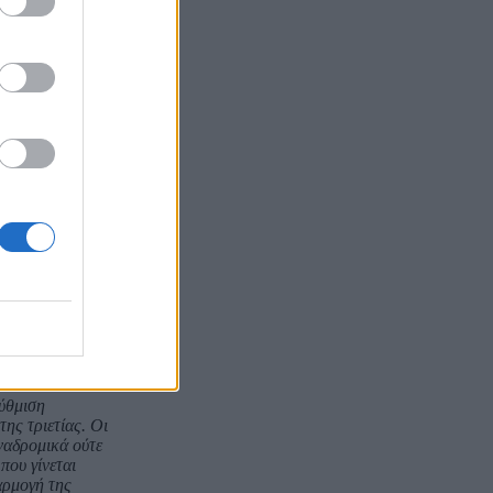
ιο και Αύγουστο
α γίνει
 μεγάλη έκταση
υσης των 150
 ενώ για τα
του.
αση του
κές ενισχύσεις
 οι ίδιοι οι
αγματικοί
ύθμιση
ης τριετίας. Οι
ναδρομικά ούτε
που γίνεται
αρμογή της