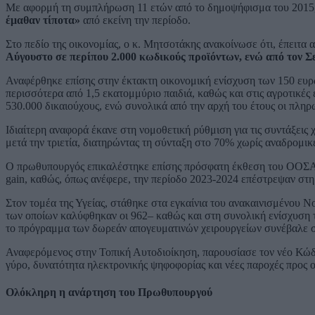
Με αφορμή τη συμπλήρωση 11 ετών από το δημοψήφισμα του 2015, ά
έμαθαν τίποτα»
από εκείνη την περίοδο.
Στο πεδίο της οικονομίας, ο κ. Μητσοτάκης ανακοίνωσε ότι, έπειτα 
Αύγουστο σε περίπου 2.000 κωδικούς προϊόντων, ενώ από τον Σ
Αναφέρθηκε επίσης στην έκτακτη οικονομική ενίσχυση των 150 ευρώ
περισσότερα από 1,5 εκατομμύριο παιδιά, καθώς και στις αγροτικές
530.000 δικαιούχους, ενώ συνολικά από την αρχή του έτους οι πληρ
Ιδιαίτερη αναφορά έκανε στη νομοθετική ρύθμιση για τις συντάξεις
μετά την τριετία, διατηρώντας τη σύνταξη στο 70% χωρίς αναδρομικ
Ο πρωθυπουργός επικαλέστηκε επίσης πρόσφατη έκθεση του ΟΟΣΑ, σ
gain, καθώς, όπως ανέφερε, την περίοδο 2023-2024 επέστρεψαν στ
Στον τομέα της Υγείας, στάθηκε στα εγκαίνια του ανακαινισμένου
των οποίων καλύφθηκαν οι 962– καθώς και στη συνολική ενίσχυση 
το πρόγραμμα των δωρεάν απογευματινών χειρουργείων συνέβαλε σ
Αναφερόμενος στην Τοπική Αυτοδιοίκηση, παρουσίασε τον νέο Κώδ
γύρο, δυνατότητα ηλεκτρονικής ψηφοφορίας και νέες παροχές προς ο
Ολόκληρη η ανάρτηση του Πρωθυπουργού