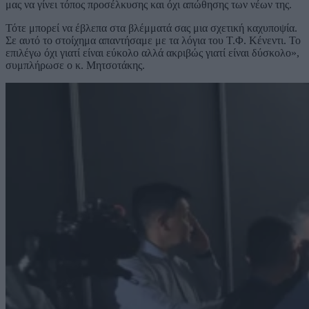
μας να γίνει τόπος προσέλκυσης και όχι απώθησης των νέων της.
Τότε μπορεί να έβλεπα στα βλέμματά σας μια σχετική καχυποψία.
Σε αυτό το στοίχημα απαντήσαμε με τα λόγια του Τ.Φ. Κένεντι. Το
επιλέγω όχι γιατί είναι εύκολο αλλά ακριβώς γιατί είναι δύσκολο»,
συμπλήρωσε ο κ. Μητσοτάκης.