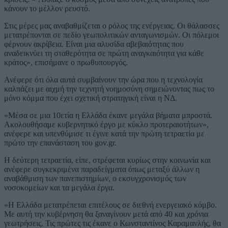
κάνουν το μέλλον ρευστό.
Στις μέρες μας αναβαθμίζεται ο ρόλος της ενέργειας. Οι θάλασσες
μετατρέπονται σε πεδίο γεωπολιτικών ανταγωνισμών. Οι πόλεμοι
φέρνουν ακρίβεια. Είναι μια αλυσίδα αβεβαιότητας που
αναδεικνύει τη σταθερότητα σε πρώτη αναγκαιότητα για κάθε
κράτος», επισήμανε ο πρωθυπουργός.
Ανέφερε ότι όλα αυτά συμβαίνουν την ώρα που η τεχνολογία
καλπάζει με αιχμή την τεχνητή νοημοσύνη σημειώνοντας πως το
μόνο κόμμα που έχει σχετική στρατηγική είναι η ΝΔ.
«Μέσα σε μια 10ετία η Ελλάδα έκανε μεγάλα βήματα μπροστά.
Ακολουθήσαμε κυβερνητικό έργο με κύκλο προτεραιοτήτων»,
ανέφερε και υπενθύμισε τι έγινε κατά την πρώτη τετραετία με
πρώτο την επανάσταση του gov.gr.
Η δεύτερη τετραετία, είπε, στρέφεται κυρίως στην κοινωνία και
ανέφερε συγκεκριμένα παραδείγματα όπως μεταξύ άλλων η
αναβάθμιση των πανεπιστημίων, ο εκσυγχρονισμός των
νοσοκομείων και τα μεγάλα έργα.
«Η Ελλάδα μετατρέπεται επιτέλους σε διεθνή ενεργειακό κόμβο.
Με αυτή την κυβέρνηση θα ξαναγίνουν μετά από 40 και χρόνια
γεωτρήσεις. Τις πρώτες τις έκανε ο Κωνσταντίνος Καραμανλής, θα