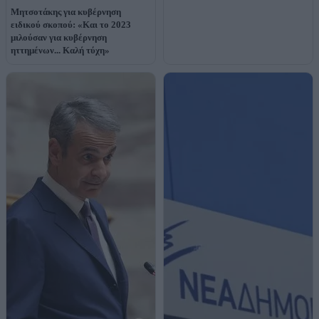
Μητσοτάκης για κυβέρνηση
ειδικού σκοπού: «Και το 2023
μιλούσαν για κυβέρνηση
ηττημένων... Καλή τύχη»