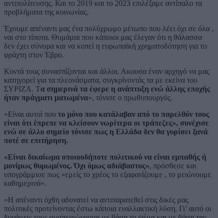
αντιπολίτευσης. Και το 2019 και το 2023 επιλέξαμε αντίπαλο τα
προβλήματα της κοινωνίας.
Έχουμε απέναντι μας ένα πολύχρωμο μέτωπο που λέει όχι σε όλα ,
ναι στο τίποτα. Θυμάμαι που κάποιοι μας έλεγαν ότι η θάλασσα
δεν έχει σύνορα και να κοπεί η ευρωπαϊκή χρηματοδότηση για το
φράχτη στον Έβρο.
Κοντά τους συνασπίζονται και άλλοι. Ακουσα έναν αρχηγό να μας
κατηγορεί για τα πλεονάσματα, συγκρίνοντάς τα με εκείνα του
ΣΥΡΙΖΑ. Τ
α σημερινά τα έφερε η ανάπτυξη ενώ άλλης εποχής
ήταν πράγματι ματωμένα
», τόνισε ο πρωθυπουργός.
«Είναι αυτοί που
το μόνο που κατάλαβαν από το παρελθόν τους
είναι ότι έπρεπε να κλείσουν νωρίτερα οι τράπεζες», συνέχισε
ενώ σε άλλο σημείο τόνισε πως η Ελλάδα δεν θα γυρίσει ξανά
ποτέ σε επιτήρηση.
«Είναι δικαίωμα οποιουδήποτε πολιτικού να είναι εμπαθής ή
μονίμως θυμωμένος. Όχι όμως αδιάβαστος»
, πρόσθεσε και
υπογράμμισε πως «εμείς το χρέος το εξαφανίζουμε , το μειώνουμε
καθημερινά».
«Η απέναντι όχθη αδυνατεί να αντιπαρατεθεί στις δικές μας
πολιτικές προτείνοντας έστω κάποια εναλλακτική λύση. Γι’ αυτό οι
δυνάμεις τους συσπειρώνονται με βάση το ψέμα και με βάση την