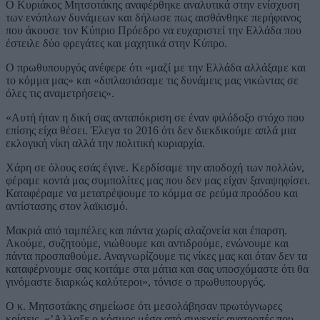
Ο Κυριάκος Μητσοτάκης αναφέρθηκε αναλυτικά στην ενίσχυση
των ενόπλων δυνάμεων και δήλωσε πως αισθάνθηκε περήφανος
που άκουσε τον Κύπριο Πρόεδρο να ευχαριστεί την Ελλάδα που
έστειλε δύο φρεγάτες και μαχητικά στην Κύπρο.
Ο πρωθυπουργός ανέφερε ότι «μαζί με την Ελλάδα αλλάξαμε και
το κόμμα μας» και «διπλασιάσαμε τις δυνάμεις μας νικώντας σε
όλες τις αναμετρήσεις».
«Αυτή ήταν η δική σας ανταπόκριση σε έναν φιλόδοξο στόχο που
επίσης είχα θέσει. Έλεγα το 2016 ότι δεν διεκδικούμε απλά μια
εκλογική νίκη αλλά την πολιτική κυριαρχία.
Χάρη σε όλους εσάς έγινε. Κερδίσαμε την αποδοχή των πολλών,
φέραμε κοντά μας συμπολίτες μας που δεν μας είχαν ξαναψηφίσει.
Καταφέραμε να μετατρέψουμε το κόμμα σε ρεύμα προόδου και
αντίστασης στον λαϊκισμό.
Μακριά από ταμπέλες και πάντα χωρίς αλαζονεία και έπαρση.
Ακούμε, συζητούμε, νιώθουμε και αντιδρούμε, ενώνουμε και
πάντα προσπαθούμε. Αναγνωρίζουμε τις νίκες μας και όταν δεν τα
καταφέρνουμε σας κοιτάμε στα μάτια και σας υποσχόμαστε ότι θα
γινόμαστε διαρκώς καλύτεροι», τόνισε ο πρωθυπουργός.
Ο κ. Μητσοτάκης σημείωσε ότι μεσολάβησαν πρωτόγνωρες
κρίσεις. «’Αλλαξε ο κόσμος μέσα από συνεχείς ανατροπές που