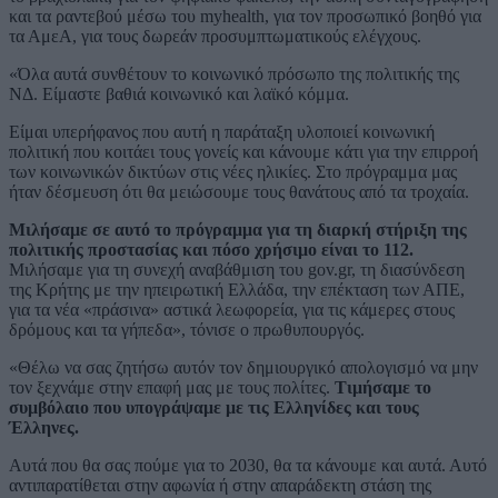
και τα ραντεβού μέσω του myhealth, για τον προσωπικό βοηθό για
τα ΑμεΑ, για τους δωρεάν προσυμπτωματικούς ελέγχους.
«Όλα αυτά συνθέτουν το κοινωνικό πρόσωπο της πολιτικής της
ΝΔ. Είμαστε βαθιά κοινωνικό και λαϊκό κόμμα.
Είμαι υπερήφανος που αυτή η παράταξη υλοποιεί κοινωνική
πολιτική που κοιτάει τους γονείς και κάνουμε κάτι για την επιρροή
των κοινωνικών δικτύων στις νέες ηλικίες. Στο πρόγραμμα μας
ήταν δέσμευση ότι θα μειώσουμε τους θανάτους από τα τροχαία.
Μιλήσαμε σε αυτό το πρόγραμμα για τη διαρκή στήριξη της
πολιτικής προστασίας και πόσο χρήσιμο είναι το 112.
Μιλήσαμε για τη συνεχή αναβάθμιση του gov.gr, τη διασύνδεση
της Κρήτης με την ηπειρωτική Ελλάδα, την επέκταση των ΑΠΕ,
για τα νέα «πράσινα» αστικά λεωφορεία, για τις κάμερες στους
δρόμους και τα γήπεδα», τόνισε ο πρωθυπουργός.
«Θέλω να σας ζητήσω αυτόν τον δημιουργικό απολογισμό να μην
τον ξεχνάμε στην επαφή μας με τους πολίτες.
Τιμήσαμε το
συμβόλαιο που υπογράψαμε με τις Ελληνίδες και τους
Έλληνες.
Αυτά που θα σας πούμε για το 2030, θα τα κάνουμε και αυτά. Αυτό
αντιπαρατίθεται στην αφωνία ή στην απαράδεκτη στάση της