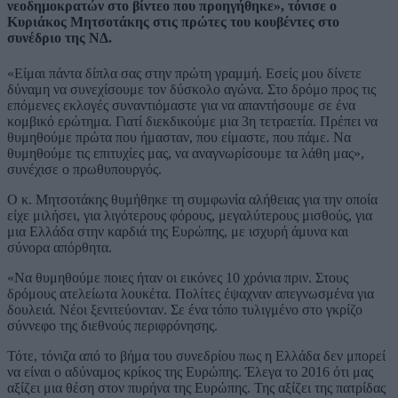
νεοδημοκρατών στο βίντεο που προηγήθηκε», τόνισε ο
Κυριάκος Μητσοτάκης στις πρώτες του κουβέντες στο
συνέδριο της ΝΔ.
«Είμαι πάντα δίπλα σας στην πρώτη γραμμή. Εσείς μου δίνετε
δύναμη να συνεχίσουμε τον δύσκολο αγώνα. Στο δρόμο προς τις
επόμενες εκλογές συναντιόμαστε για να απαντήσουμε σε ένα
κομβικό ερώτημα. Γιατί διεκδικούμε μια 3η τετραετία. Πρέπει να
θυμηθούμε πρώτα που ήμασταν, που είμαστε, που πάμε. Να
θυμηθούμε τις επιτυχίες μας, να αναγνωρίσουμε τα λάθη μας»,
συνέχισε ο πρωθυπουργός.
Ο κ. Μητσοτάκης θυμήθηκε τη συμφωνία αλήθειας για την οποία
είχε μιλήσει, για λιγότερους φόρους, μεγαλύτερους μισθούς, για
μια Ελλάδα στην καρδιά της Ευρώπης, με ισχυρή άμυνα και
σύνορα απόρθητα.
«Να θυμηθούμε ποιες ήταν οι εικόνες 10 χρόνια πριν. Στους
δρόμους ατελείωτα λουκέτα. Πολίτες έψαχναν απεγνωσμένα για
δουλειά. Νέοι ξενιτεύονταν. Σε ένα τόπο τυλιγμένο στο γκρίζο
σύννεφο της διεθνούς περιφρόνησης.
Τότε, τόνιζα από το βήμα του συνεδρίου πως η Ελλάδα δεν μπορεί
να είναι ο αδύναμος κρίκος της Ευρώπης. Έλεγα το 2016 ότι μας
αξίζει μια θέση στον πυρήνα της Ευρώπης. Της αξίζει της πατρίδας