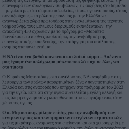
μείωση της ανεργίας, τη μεταρρύθμιση της ψηφιακής κάρτας, την
επαναφορά των συλλογικών συμβάσεων, τις αυξήσεις στο δημόσιο
– μεγαλύτερες στα σώματα ασφαλείας, στους υγειονομικούς, στους
συνταξιούχους – το ρόλο της παιδείας με την Ελλάδα να
αναγνωρίζεται χώρα πρωτοπόρος στην ενσωμάτωση της τεχνητής
νοημοσύνης, τους μόνιμους διορισμούς εκπαιδευτικών, την
ανακαίνιση 430 σχολείων με το πρόγραμμα «Μαριέττα
Γιαννάκου», το διεθνές απολυτήριο, την αναβάθμιση της
επαγγελματικής εκπαίδευσης, την κατάργηση του ασύλου της
ανομίας στα πανεπιστήμια.
Η ΝΔ είναι ένα βαθιά κοινωνικό και λαϊκό κόμμα – Απέναντι
μας έχουμε ένα πολύχρωμο μέτωπο που λέει όχι σε όλα , ναι
στο τίποτα
Ο Κυριάκος Μητσοτάκης στο συνέδριο της ΝΔ αναφέρθηκε στη
λειτουργία των πρώτων παραρτημάτων ξένων πανεπιστημίων στην
Ελλάδα και στις αναφορές που υπήρχαν στο πρόγραμμα του 2023
για την υγεία. Είπε ότι στην υγεία συντελείται μεγάλη αλλαγή και
πως όλη η ευγνωμοσύνη κατευθύνεται στους εργαζόμενους στον
χώρο της υγείας.
Ο κ. Μητσοτάκης μίλησε επίσης για την αναβάθμιση των
κέντρων υγείας και των τμημάτων επειγόντων περιστατικών
,
για τις μικρότερες αναμονές στα επείγοντα και στα χειρουργεία με
το βραχιολάκι, για τον ψηφιακό φάκελο, την άυλη συνταγογράφηση