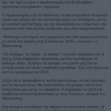
έχω την τιμή να είμαι ο πρωθυπουργός που θα ξαναβάλει
ερευνητικό γεωτρύπανο», σημείωσε.
Ο πρωθυπουργός είπε ότι διανύουμε τετραετία μεγάλων θεσμικών
τομών και μίλησε για την επιστολική ψήφο των αποδήμων, για τα
μη κρατικά πανεπιστήμια, για την αξιολόγηση των υπηρεσιών του
δημοσίου από τους πολίτες τονίζοντας πως είναι πραγματικότητα.
«Φτάνουμε στο σημείο που γεφυρώνει τους δύο πρώτους κύκλους
με αυτόν που οδηγείς στην Ελλάδα του 2030», συνέχισε ο κ.
Μητσοτάκης.
«Το σύνθημα ‘το είπαμε , το κάναμε’ είναι κάτι παραπάνω από 4
λέξεις. Είναι διαβατήριο αξιοπιστίας για όσα σχεδιάζουμε να
κάνουμε αύριο. Χρήσιμο να κρατάμε στο μυαλό μας όλα τα
γενναία μέτρα που αυτή η παράταξη προώθησε. Έχω στα χέρια μου
αυτό το πρόγραμμα του 2023.
Αξίζει να το ξαναδιαβάσετε και θα φροντίσουμε να σας δώσουμε
όλο το σχετικό υλικό. Θα διαπιστώσετε ότι μείναμε πιστοί στις
δεσμεύσεις μας και με το παραπάνω. Υπογράψαμε το 2023 ένα
συμβόλαιο αποτελεσματικότητας με τους Έλληνες», ανέφερε ο κ.
Μητσοτάκης.
Στη συνέχεια υπενθύμισε την αύξηση του κατώτατου μισθού, τη